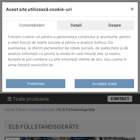
Skip
vanzari@infinitrade-romania.ro
|
Infinitrade Romania
×
to
Acest site utilizează cookie-uri
content
Consimțământ
Detalii
Despre
Folosim cookie-uri pentru a personaliza conținutul și anunțurile, pentru
a oferi funcții de rețele sociale și pentru a analiza traficul. De
asemenea, le oferim partenerilor de rețele sociale, de publicitate și de
ACHIZITII PUBLICE
analize informații cu privire la modul în care folosiți site-ul nostru.
Produsele pot fi achizitionate si in sistemul SEAP / SICAP
Aceștia le pot combina cu alte informații oferite de dvs. sau culese în
urma folosirii serviciilor lor.
Products
search
CAUTARE
Preferinte
Accepta toate
Cere-ne oferta!
Toate produsele
CONTACT
Home
/
Marci comercializate
/ ELB Füllstandsgeräte
ELB FÜLLSTANDSGERÄTE