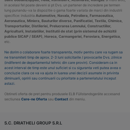
in acelasi fel poate deveni si pt Dvs. un partener de incredere pe termen
lung punandu-va la dispozitie o gama foarte variata de marci din industrii
specifice: industria
Automotive, Navala, Petroliera, Farmaceutica,
Aeronautica, Miniera, Bauturilor diverse, Panificatiei, Textila, Chimica,
Transporturilor, Distileriei, Prelucrarea Lemnului, Constructiilor,
Agriculturii, Instalatiilor, Institutii de stat (prin sistemul de achizitii
publice SICAP / SEAP), Horeca, Carmangeriei, Feroviara, Energetica,
etc.
Ne dorim o colaborare foarte transparenta, motiv pentru care va rugam sa
ne transmiteti timp de aprox. 2-3 luni solicitarile / provocarile Dvs. zilnice
(indiferent de departamentul tehnic din care provin). Consideram ca in
acest interval de timp este unul suficiet si cu siguranta veti putea avea o
concluzie clara ce va va ajuta in luarea unei decizii asumate in privinta
diminuarii, opririi sau continuarii cu prioritate a parteneriatului inceput
astazi.
Obtineti oferta de pret pentru produsele ELB Füllstandsgeräte accesand
sectiunea
Cere-ne Oferta
sau
Contact
din meniu.
S.C. DRIATHELI GROUP S.R.L