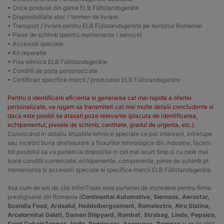
• Orice produse din gama ELB Füllstandsgeräte
• Disponibilitate stoc / termen de livrare
• Transport / livrare pentru ELB Füllstandsgeräte pe teritoriul Romaniei
• Piese de schimb (pentru mentenanta / service)
• Accesorii speciale
• Kit reparatie
• Fisa tehnica ELB Füllstandsgeräte
• Conditii de plata personalizate
• Certificari specifice marcii / produselor ELB Füllstandsgeräte
Pentru o identificare eficienta si generarea cat mai rapida a ofertei
personalizate, va rugam sa transmiteti cat mai multe detalii concludente si
daca este posibil sa atasati poze relevante (placuta de identificarea,
echipamentul, piesele de schimb, cantitate, gradul de urgenta, etc.).
Cunoscand in detaliu situatiile tehnice speciale ce pot interveni, intrerupe
sau incetini buna desfasurare a fluxurilor tehnologice din industrie, facem
tot posibilul sa va punem la dispozitie in cel mai scurt timp si cu cele mai
bune conditii comerciale: echipamente, componente, piese de schimb pt.
mentenanta si accesorii speciale si specifice marcii ELB Füllstandsgeräte.
Asa cum de ani de zile InfiniTrade este partener de incredere pentru firme
prestigioase din Romania (
Continental Automotive, Siemens, Aerostar,
Scandia Food, Ardealul, Heildelbergcement, Romelectro, Alro Slatina,
Arcelormital Galati, Damen Shipyard, Rombat, Strabag, Linde, Pepsico,
Saint GobainZoppas, Hella, Rominserv, Azomures, Romgaz
si multi altii),