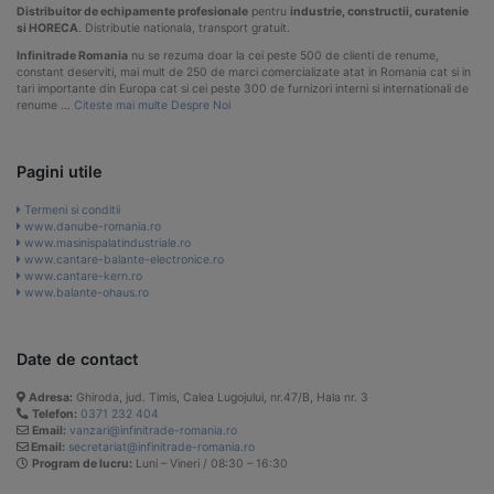
Distribuitor de echipamente profesionale
pentru
industrie, constructii, curatenie
si HORECA
. Distributie nationala, transport gratuit.
Infinitrade Romania
nu se rezuma doar la cei peste 500 de clienti de renume,
constant deserviti, mai mult de 250 de marci comercializate atat in Romania cat si in
tari importante din Europa cat si cei peste 300 de furnizori interni si internationali de
renume …
Citeste mai multe Despre Noi
Pagini utile
Termeni si conditii
www.danube-romania.ro
www.masinispalatindustriale.ro
www.cantare-balante-electronice.ro
www.cantare-kern.ro
www.balante-ohaus.ro
Date de contact
Adresa:
Ghiroda, jud. Timis, Calea Lugojului, nr.47/B, Hala nr. 3
Telefon:
0371 232 404
Email:
vanzari@infinitrade-romania.ro
Email:
secretariat@infinitrade-romania.ro
Program de lucru:
Luni – Vineri / 08:30 – 16:30