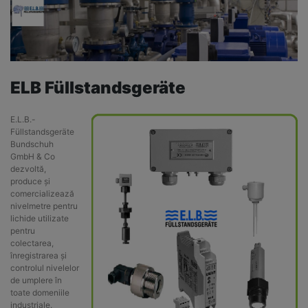
ELB Füllstandsgeräte
E.L.B.-
Füllstandsgeräte
Bundschuh
GmbH & Co
dezvoltă,
produce și
comercializează
nivelmetre pentru
lichide utilizate
pentru
colectarea,
înregistrarea și
controlul nivelelor
de umplere în
toate domeniile
industriale.