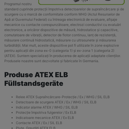
Programul nostru
standard cuprinde protecții împotriva detectoarelor de supraîncărcare și de
scurgere cu o marcă de conformitate conform WHG (Actul Resurselor de
Apă al Guvernului Federal) cu întreaga electronică de evaluare, afișaje
mecanice cu contacte corespunzătoare, electrozi conductivi cu evaluări
electronice, a oricăror dispozitive de măsură, hidrostatice și capacitive,
comutatoare de vibrații, detector de flotor continuu, lanț de rezistență,
măsurare continuă hidrostatică, măsurare cu ultrasunete și măsurarea
turbidității. Mai mult, aceste dispozitive pot fi utilizate în zone explozive
pentru aplicații din zona ex-0 (categoria 1) și ex-zona 1 (categoria 2)
(ATEX). Suntem specializați în producerea de aplicații adaptate clienților.
Produsele noastre sunt dezvoltate și fabricate în Germania.
Produse ATEX ELB
Füllstandsgeräte
Relee ATEX Supraîncărcare-Protecție / Ex / WHG / SIL ELB
Detectoare de scurgere ATEX / Ex / WHG / SIL
ELB
Indicator alarme ATEX / WHG / SIL
ELB
Protecție împotriva fulgerelor / Ex ELB
Indicatoare mecanice ATEX / Ex ELB
Contacte ATEX / Ex / SIL ELB
Plute, Greutăți ATEX ELB