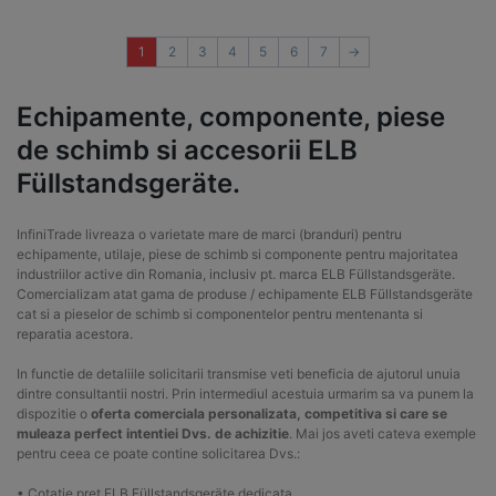
1
2
3
4
5
6
7
→
Echipamente, componente, piese
de schimb si accesorii ELB
Füllstandsgeräte.
InfiniTrade livreaza o varietate mare de marci (branduri) pentru
echipamente, utilaje, piese de schimb si componente pentru majoritatea
industriilor active din Romania, inclusiv pt. marca ELB Füllstandsgeräte.
Comercializam atat gama de produse / echipamente ELB Füllstandsgeräte
cat si a pieselor de schimb si componentelor pentru mentenanta si
reparatia acestora.
In functie de detaliile solicitarii transmise veti beneficia de ajutorul unuia
dintre consultantii nostri. Prin intermediul acestuia urmarim sa va punem la
dispozitie o
oferta comerciala personalizata, competitiva si care se
muleaza perfect intentiei Dvs. de achizitie
. Mai jos aveti cateva exemple
pentru ceea ce poate contine solicitarea Dvs.:
• Cotatie pret ELB Füllstandsgeräte dedicata