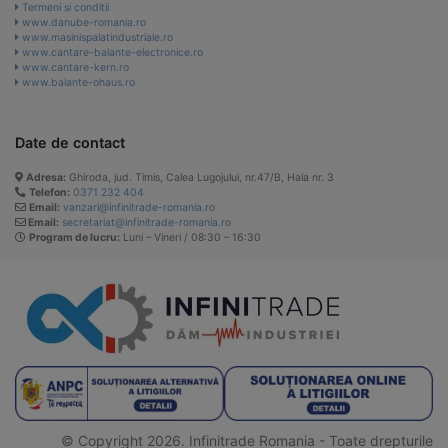
Termeni si conditii
www.danube-romania.ro
www.masinispalatindustriale.ro
www.cantare-balante-electronice.ro
www.cantare-kern.ro
www.balante-ohaus.ro
Date de contact
Adresa:
Ghiroda, jud. Timis, Calea Lugojului, nr.47/B, Hala nr. 3
Telefon:
0371 232 404
Email:
vanzari@infinitrade-romania.ro
Email:
secretariat@infinitrade-romania.ro
Program de lucru:
Luni – Vineri / 08:30 – 16:30
© Copyright 2026. Infinitrade Romania - Toate drepturile