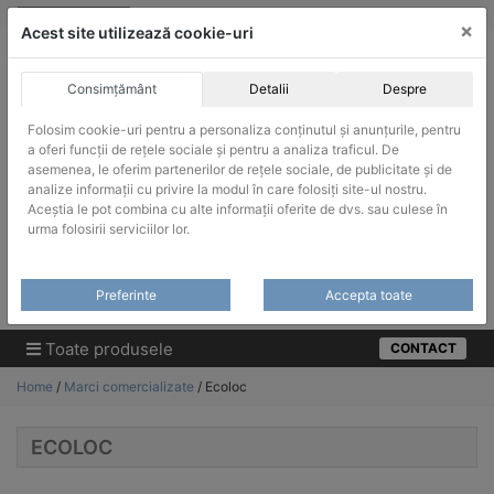
Skip
vanzari@infinitrade-romania.ro
|
Infinitrade Romania
×
to
Acest site utilizează cookie-uri
content
Consimțământ
Detalii
Despre
Folosim cookie-uri pentru a personaliza conținutul și anunțurile, pentru
a oferi funcții de rețele sociale și pentru a analiza traficul. De
asemenea, le oferim partenerilor de rețele sociale, de publicitate și de
ACHIZITII PUBLICE
analize informații cu privire la modul în care folosiți site-ul nostru.
Produsele pot fi achizitionate si in sistemul SEAP / SICAP
Aceștia le pot combina cu alte informații oferite de dvs. sau culese în
urma folosirii serviciilor lor.
Products
search
CAUTARE
Preferinte
Accepta toate
Cere-ne oferta!
Toate produsele
CONTACT
Home
/
Marci comercializate
/ Ecoloc
ECOLOC