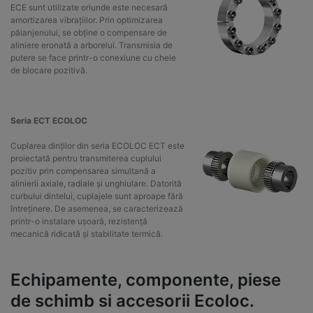
ECE sunt utilizate oriunde este necesară
amortizarea vibrațiilor. Prin optimizarea
păianjenului, se obține o compensare de
aliniere eronată a arborelui. Transmisia de
putere se face printr-o conexiune cu cheie
de blocare pozitivă.
Seria ECT ECOLOC
Cuplarea dinților din seria ECOLOC ECT este
proiectată pentru transmiterea cuplului
pozitiv prin compensarea simultană a
alinierii axiale, radiale și unghiulare. Datorită
curbului dintelui, cuplajele sunt aproape fără
întreținere. De asemenea, se caracterizează
printr-o instalare ușoară, rezistență
mecanică ridicată și stabilitate termică.
Echipamente, componente, piese
de schimb si accesorii Ecoloc.