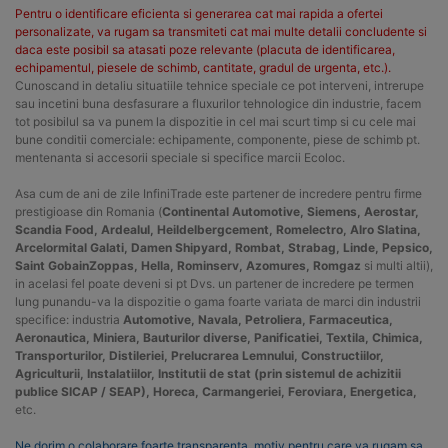
Pentru o identificare eficienta si generarea cat mai rapida a ofertei
personalizate, va rugam sa transmiteti cat mai multe detalii concludente si
daca este posibil sa atasati poze relevante (placuta de identificarea,
echipamentul, piesele de schimb, cantitate, gradul de urgenta, etc.).
Cunoscand in detaliu situatiile tehnice speciale ce pot interveni, intrerupe
sau incetini buna desfasurare a fluxurilor tehnologice din industrie, facem
tot posibilul sa va punem la dispozitie in cel mai scurt timp si cu cele mai
bune conditii comerciale: echipamente, componente, piese de schimb pt.
mentenanta si accesorii speciale si specifice marcii Ecoloc.
Asa cum de ani de zile InfiniTrade este partener de incredere pentru firme
prestigioase din Romania (
Continental Automotive, Siemens, Aerostar,
Scandia Food, Ardealul, Heildelbergcement, Romelectro, Alro Slatina,
Arcelormital Galati, Damen Shipyard, Rombat, Strabag, Linde, Pepsico,
Saint GobainZoppas, Hella, Rominserv, Azomures, Romgaz
si multi altii),
in acelasi fel poate deveni si pt Dvs. un partener de incredere pe termen
lung punandu-va la dispozitie o gama foarte variata de marci din industrii
specifice: industria
Automotive, Navala, Petroliera, Farmaceutica,
Aeronautica, Miniera, Bauturilor diverse, Panificatiei, Textila, Chimica,
Transporturilor, Distileriei, Prelucrarea Lemnului, Constructiilor,
Agriculturii, Instalatiilor, Institutii de stat (prin sistemul de achizitii
publice SICAP / SEAP), Horeca, Carmangeriei, Feroviara, Energetica,
etc.
Ne dorim o colaborare foarte transparenta, motiv pentru care va rugam sa