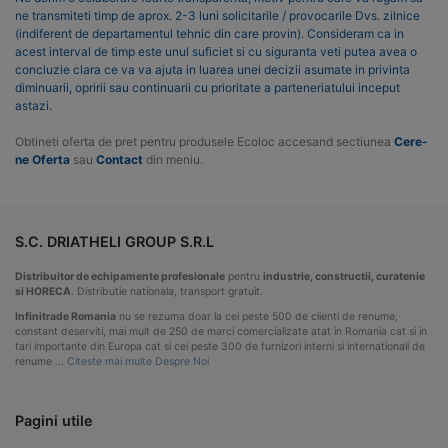
ne transmiteti timp de aprox. 2-3 luni solicitarile / provocarile Dvs. zilnice
(indiferent de departamentul tehnic din care provin). Consideram ca in
acest interval de timp este unul suficiet si cu siguranta veti putea avea o
concluzie clara ce va va ajuta in luarea unei decizii asumate in privinta
diminuarii, opririi sau continuarii cu prioritate a parteneriatului inceput
astazi.
Obtineti oferta de pret pentru produsele Ecoloc accesand sectiunea
Cere-
ne Oferta
sau
Contact
din meniu.
S.C. DRIATHELI GROUP S.R.L
Distribuitor de echipamente profesionale
pentru
industrie, constructii, curatenie
si HORECA
. Distributie nationala, transport gratuit.
Infinitrade Romania
nu se rezuma doar la cei peste 500 de clienti de renume,
constant deserviti, mai mult de 250 de marci comercializate atat in Romania cat si in
tari importante din Europa cat si cei peste 300 de furnizori interni si internationali de
renume …
Citeste mai multe Despre Noi
Pagini utile