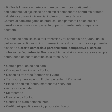
InfiniTrade livreaza o varietate mare de marci (branduri) pentru
echipamente, utilaje, piese de schimb si componente pentru majoritatea
industriilor active din Romania, inclusiv pt. marca Ecoloc.
Comercializam atat gama de produse / echipamente Ecoloc cat si a
pieselor de schimb si componentelor pentru mentenanta si reparatia
acestora.
In functie de detaliile solicitarii transmise veti beneficia de ajutorul unuia
dintre consultantii nostri. Prin intermediul acestuia urmarim sa va punem la
dispozitie o
oferta comerciala personalizata, competitiva si care se
muleaza perfect intentiei Dvs. de achizitie
. Mai jos aveti cateva exemple
pentru ceea ce poate contine solicitarea Dvs.:
• Cotatie pret Ecoloc dedicata
• Orice produse din gama Ecoloc
• Disponibilitate stoc / termen de livrare
• Transport / livrare pentru Ecoloc pe teritoriul Romaniei
• Piese de schimb (pentru mentenanta / service)
• Accesorii speciale
• Kit reparatie
• Fisa tehnica Ecoloc
• Conditii de plata personalizate
• Certificari specifice marcii / produselor Ecoloc