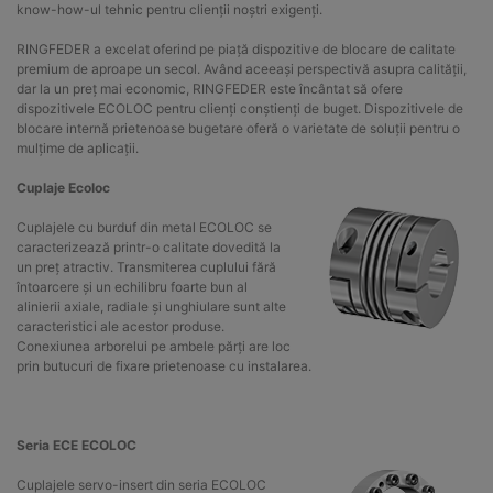
know-how-ul tehnic pentru clienții noștri exigenți.
RINGFEDER a excelat oferind pe piață dispozitive de blocare de calitate
premium de aproape un secol. Având aceeași perspectivă asupra calității,
dar la un preț mai economic, RINGFEDER este încântat să ofere
dispozitivele ECOLOC pentru clienți conștienți de buget. Dispozitivele de
blocare internă prietenoase bugetare oferă o varietate de soluții pentru o
mulțime de aplicații.
Cuplaje Ecoloc
Cuplajele cu burduf din metal ECOLOC se
caracterizează printr-o calitate dovedită la
un preț atractiv. Transmiterea cuplului fără
întoarcere și un echilibru foarte bun al
alinierii axiale, radiale și unghiulare sunt alte
caracteristici ale acestor produse.
Conexiunea arborelui pe ambele părți are loc
prin butucuri de fixare prietenoase cu instalarea.
Seria ECE ECOLOC
Cuplajele servo-insert din seria ECOLOC