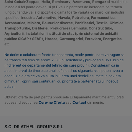
Saint GobainZoppas, Hella, Rominserv, Azomures, Romgaz
si multi altii),
in acelasi fel poate deveni si pt Dvs. un partener de incredere pe termen
lung punandu-va la dispozitie o gama foarte variata de marci din industrii
specifice: industria
Automotive, Navala, Petroliera, Farmaceutica,
Aeronautica, Miniera, Bauturilor diverse, Panificatiei, Textila, Chimica,
Transporturilor, Distileriei, Prelucrarea Lemnului, Constructiilor,
Agriculturii, Instalatiilor, Institutii de stat (prin sistemul de achizitii
publice SICAP / SEAP), Horeca, Carmangeriei, Feroviara, Energetica,
etc.
Ne dorim o colaborare foarte transparenta, motiv pentru care va rugam sa
ne transmiteti timp de aprox. 2-3 luni solicitarile / provocarile Dvs. zilnice
(indiferent de departamentul tehnic din care provin). Consideram ca in
acest interval de timp este unul suficiet si cu siguranta veti putea avea o
concluzie clara ce va va ajuta in luarea unei decizii asumate in privinta
diminuarii, opririi sau continuarii cu prioritate a parteneriatului inceput
astazi.
Obtineti oferta de pret pentru produsele Echipamente maritime antivibratii
accesand sectiunea
Cere-ne Oferta
sau
Contact
din meniu.
S.C. DRIATHELI GROUP S.R.L