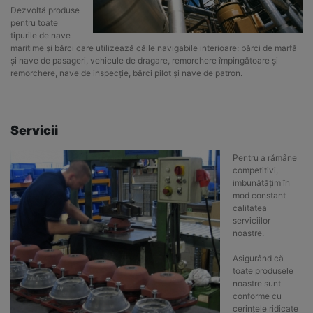
Dezvoltă produse
pentru toate
tipurile de nave
maritime și bărci care utilizează căile navigabile interioare: bărci de marfă
și nave de pasageri, vehicule de dragare, remorchere împingătoare și
remorchere, nave de inspecție, bărci pilot și nave de patron.
Servicii
Pentru a rămâne
competitivi,
imbunătățim în
mod constant
calitatea
serviciilor
noastre.
Asigurând că
toate produsele
noastre sunt
conforme cu
cerințele ridicate