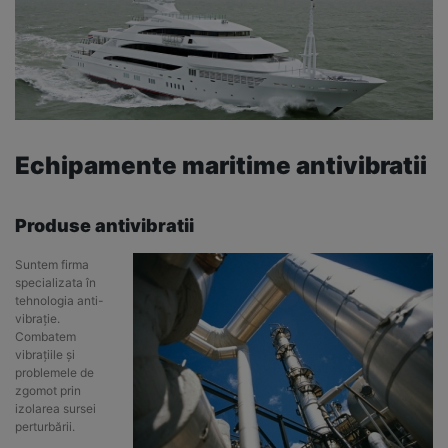
Echipamente maritime antivibratii
Produse antivibratii
Suntem firma
specializata în
tehnologia anti-
vibrație.
Combatem
vibrațiile și
problemele de
zgomot prin
izolarea sursei
perturbării.