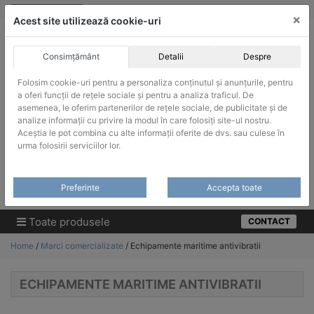
Skip
vanzari@infinitrade-romania.ro
|
Infinitrade Romania
×
to
Acest site utilizează cookie-uri
content
Consimțământ
Detalii
Despre
Folosim cookie-uri pentru a personaliza conținutul și anunțurile, pentru
a oferi funcții de rețele sociale și pentru a analiza traficul. De
asemenea, le oferim partenerilor de rețele sociale, de publicitate și de
ACHIZITII PUBLICE
analize informații cu privire la modul în care folosiți site-ul nostru.
Produsele pot fi achizitionate si in sistemul SEAP / SICAP
Aceștia le pot combina cu alte informații oferite de dvs. sau culese în
urma folosirii serviciilor lor.
Products
search
CAUTARE
Preferinte
Accepta toate
Cere-ne oferta!
Toate produsele
CONTACT
Home
/
Marci comercializate
/ Echipamente maritime antivibratii
ECHIPAMENTE MARITIME ANTIVIBRATII