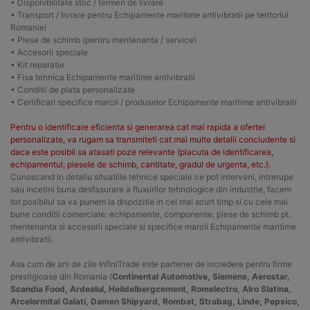
• Disponibilitate stoc / termen de livrare
• Transport / livrare pentru Echipamente maritime antivibratii pe teritoriul
Romaniei
• Piese de schimb (pentru mentenanta / service)
• Accesorii speciale
• Kit reparatie
• Fisa tehnica Echipamente maritime antivibratii
• Conditii de plata personalizate
• Certificari specifice marcii / produselor Echipamente maritime antivibratii
Pentru o identificare eficienta si generarea cat mai rapida a ofertei
personalizate, va rugam sa transmiteti cat mai multe detalii concludente si
daca este posibil sa atasati poze relevante (placuta de identificarea,
echipamentul, piesele de schimb, cantitate, gradul de urgenta, etc.).
Cunoscand in detaliu situatiile tehnice speciale ce pot interveni, intrerupe
sau incetini buna desfasurare a fluxurilor tehnologice din industrie, facem
tot posibilul sa va punem la dispozitie in cel mai scurt timp si cu cele mai
bune conditii comerciale: echipamente, componente, piese de schimb pt.
mentenanta si accesorii speciale si specifice marcii Echipamente maritime
antivibratii.
Asa cum de ani de zile InfiniTrade este partener de incredere pentru firme
prestigioase din Romania (
Continental Automotive, Siemens, Aerostar,
Scandia Food, Ardealul, Heildelbergcement, Romelectro, Alro Slatina,
Arcelormital Galati, Damen Shipyard, Rombat, Strabag, Linde, Pepsico,