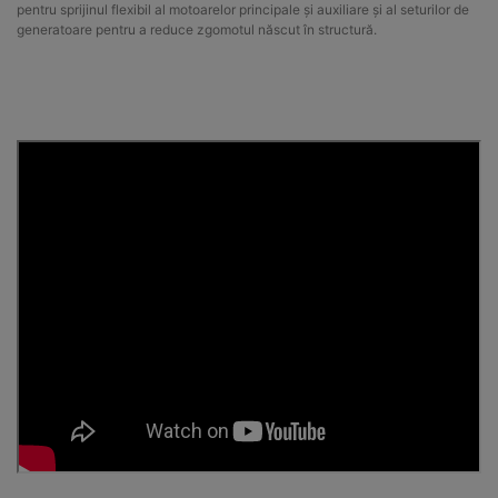
pentru sprijinul flexibil al motoarelor principale și auxiliare și al seturilor de
generatoare pentru a reduce zgomotul născut în structură.