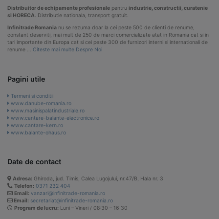
Distribuitor de echipamente profesionale
pentru
industrie, constructii, curatenie
si HORECA
. Distributie nationala, transport gratuit.
Infinitrade Romania
nu se rezuma doar la cei peste 500 de clienti de renume,
constant deserviti, mai mult de 250 de marci comercializate atat in Romania cat si in
tari importante din Europa cat si cei peste 300 de furnizori interni si internationali de
renume …
Citeste mai multe Despre Noi
Pagini utile
Termeni si conditii
www.danube-romania.ro
www.masinispalatindustriale.ro
www.cantare-balante-electronice.ro
www.cantare-kern.ro
www.balante-ohaus.ro
Date de contact
Adresa:
Ghiroda, jud. Timis, Calea Lugojului, nr.47/B, Hala nr. 3
Telefon:
0371 232 404
Email:
vanzari@infinitrade-romania.ro
Email:
secretariat@infinitrade-romania.ro
Program de lucru:
Luni – Vineri / 08:30 – 16:30