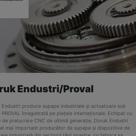
ruk Endustri/Proval
 Endustri produce supape industriale și actuatoare sub
PROVAL înregistrată pe piețele internaționale. Echipat cu
e de prelucrare CNC de ultimă generație, Doruk Endustri
cel mai important producător de supape și dispozitive de
are industrială din sectorul țării noastre, cu fabrica sa