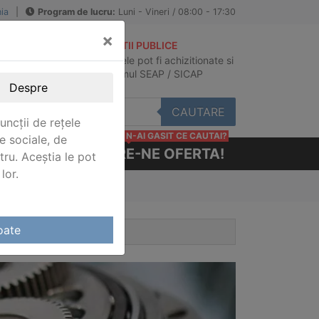
ia
|
Program de lucru:
Luni - Vineri / 08:00 - 17:30
×
ACHIZITII PUBLICE
Produsele pot fi achizitionate si
au
in sistemul SEAP / SICAP
Despre
CAUTARE
uncții de rețele
N-AI GASIT CE CAUTAI?
e sociale, de
CERE-NE OFERTA!
stru. Aceștia le pot
lor.
oate