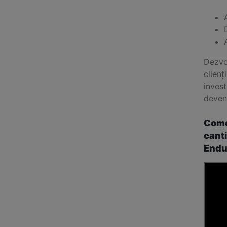
Dezvol
clienț
invest
deven
Come
canti
Endus