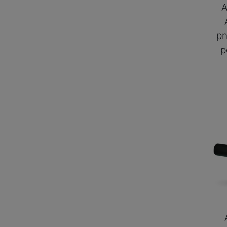
A
pn
p