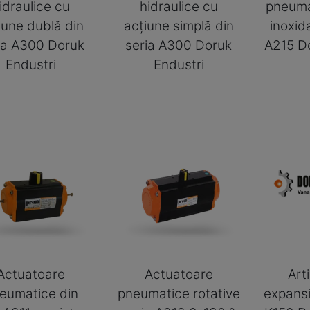
idraulice cu
hidraulice cu
pneuma
iune dublă din
acțiune simplă din
inoxida
ia A300 Doruk
seria A300 Doruk
A215 Do
Endustri
Endustri
Actuatoare
Actuatoare
Arti
eumatice din
pneumatice rotative
expansi