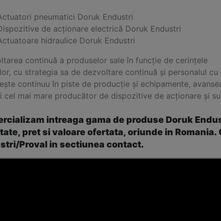
Actuatori pneumatici Doruk Endustri
Dispozitive de acționare electrică Doruk Endustri
Actuatoare hidraulice Doruk Endustri
tarea continuă a produselor sale în funcție de cerințele
ilor, cu strategia sa de dezvoltare continuă și personalul c
ește continuu în piste de producție și echipamente, avanse
i cel mai mare producător de dispozitive de acționare și s
rcializam intreaga gama de produse Doruk Endustri
tate, pret si valoare ofertata, oriunde in Romania
tri/Proval in sectiunea contact.