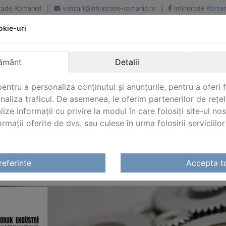
iTrade Romania!
|
vanzari@infinitrade-romania.ro
|
Infinitrade Roman
okie-uri
Peste 500 de furnizori.
Peste 800 de clienti de
renume
Livrari din stoc intern s
National si international
extern
ământ
Detalii
entru a personaliza conținutul și anunțurile, pentru a oferi f
analiza traficul. De asemenea, le oferim partenerilor de rețel
lize informații cu privire la modul în care folosiți site-ul no
mații oferite de dvs. sau culese în urma folosirii serviciilor 
tri
referinte
Accepta t
RUK ENDUSTRI