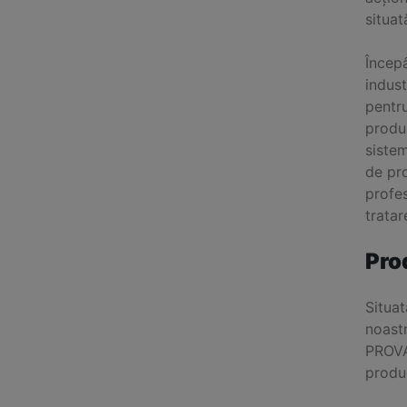
situa
Încep
indust
pentru
produs
sistem
de pro
profes
tratar
Pro
Situat
noastr
PROVA
produ