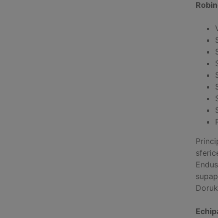
Robin
Princi
sferi
Endust
supape
Doruk 
Echip