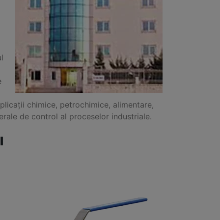
l
e
aplicații chimice, petrochimice, alimentare,
erale de control al proceselor industriale.
l
l