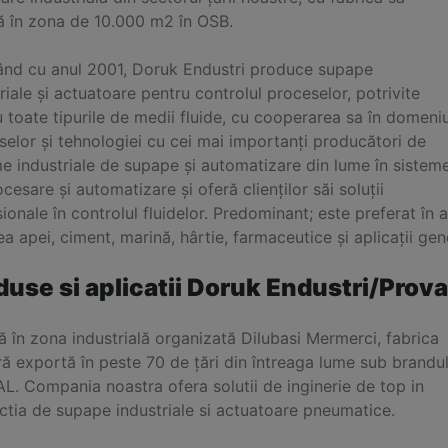
tă în zona de 10.000 m2 în OSB.
ând cu anul 2001, Doruk Endustri produce supape
riale și actuatoare pentru controlul proceselor, potrivite
 toate tipurile de medii fluide, cu cooperarea sa în domeniu
elor și tehnologiei cu cei mai importanți producători de
e industriale de supape și automatizare din lume în sistem
cesare și automatizare și oferă clienților săi soluții
ionale în controlul fluidelor. Predominant; este preferat în 
ea apei, ciment, marină, hârtie, farmaceutice și aplicații gen
duse si aplicatii Doruk Endustri/Prova
ă în zona industrială organizată Dilubasi Mermerci, fabrica
ă exportă în peste 70 de țări din întreaga lume sub brandu
L. Compania noastra ofera solutii de inginerie de top in
ctia de supape industriale si actuatoare pneumatice.