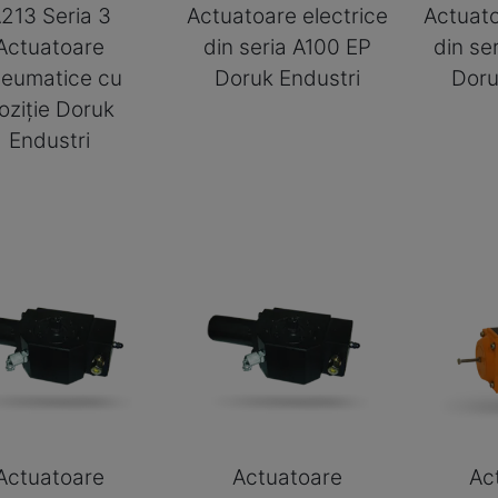
213 Seria 3
Actuatoare electrice
Actuato
Actuatoare
din seria A100 EP
din se
eumatice cu
Doruk Endustri
Doru
oziție Doruk
Endustri
Actuatoare
Actuatoare
Ac