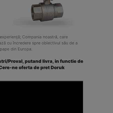
u experiență; Compania noastră, care
ază cu încredere spre obiectivul său de a
upape din Europa.
/Proval, putand livra, in functie de
. Cere-ne oferta de pret Doruk