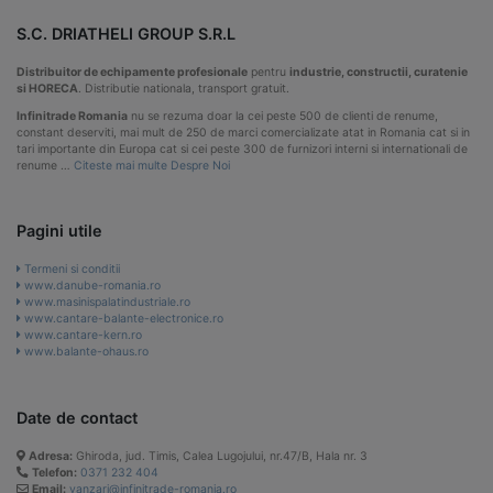
S.C. DRIATHELI GROUP S.R.L
Distribuitor de echipamente profesionale
pentru
industrie, constructii, curatenie
si HORECA
. Distributie nationala, transport gratuit.
Infinitrade Romania
nu se rezuma doar la cei peste 500 de clienti de renume,
constant deserviti, mai mult de 250 de marci comercializate atat in Romania cat si in
tari importante din Europa cat si cei peste 300 de furnizori interni si internationali de
renume …
Citeste mai multe Despre Noi
Pagini utile
Termeni si conditii
www.danube-romania.ro
www.masinispalatindustriale.ro
www.cantare-balante-electronice.ro
www.cantare-kern.ro
www.balante-ohaus.ro
Date de contact
Adresa:
Ghiroda, jud. Timis, Calea Lugojului, nr.47/B, Hala nr. 3
Telefon:
0371 232 404
Email:
vanzari@infinitrade-romania.ro