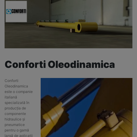
Conforti Oleodinamica
Conforti
Oleodinamica
este o companie
italiană
specializată în
producția de
componente
hidraulice și
pneumatice
pentru o gamă
largă de aplicații