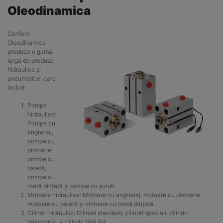
Oleodinamica
Conforti
Oleodinamica
produce o gamă
largă de produse
hidraulice și
pneumatice, care
includ:
Pompe
hidraulice:
Pompe cu
angrenaj,
pompe cu
pistoane,
pompe cu
paletă,
pompe cu
roată dințată și pompe cu șurub
Motoare hidraulice: Motoare cu angrenaj, motoare cu pistoane,
motoare cu paletă și motoare cu roată dințată
Cilindri hidraulici: Cilindri standard, cilindri speciali, cilindri
telescopici și cilindri fără tijă