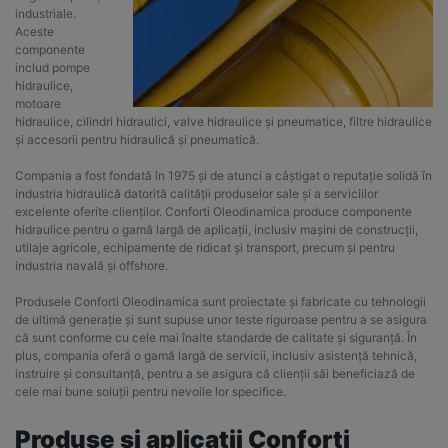
industriale.
Aceste
componente
includ pompe
hidraulice,
motoare
hidraulice, cilindri hidraulici, valve hidraulice și pneumatice, filtre hidraulice
și accesorii pentru hidraulică și pneumatică.
Compania a fost fondată în 1975 și de atunci a câștigat o reputație solidă în
industria hidraulică datorită calității produselor sale și a serviciilor
excelente oferite clienților. Conforti Oleodinamica produce componente
hidraulice pentru o gamă largă de aplicații, inclusiv mașini de construcții,
utilaje agricole, echipamente de ridicat și transport, precum și pentru
industria navală și offshore.
Produsele Conforti Oleodinamica sunt proiectate și fabricate cu tehnologii
de ultimă generație și sunt supuse unor teste riguroase pentru a se asigura
că sunt conforme cu cele mai înalte standarde de calitate și siguranță. În
plus, compania oferă o gamă largă de servicii, inclusiv asistență tehnică,
instruire și consultanță, pentru a se asigura că clienții săi beneficiază de
cele mai bune soluții pentru nevoile lor specifice.
Produse si aplicatii Conforti