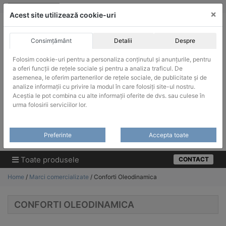
Skip
vanzari@infinitrade-romania.ro
|
Infinitrade Romania
×
to
Acest site utilizează cookie-uri
content
Consimțământ
Detalii
Despre
Folosim cookie-uri pentru a personaliza conținutul și anunțurile, pentru
a oferi funcții de rețele sociale și pentru a analiza traficul. De
asemenea, le oferim partenerilor de rețele sociale, de publicitate și de
ACHIZITII PUBLICE
analize informații cu privire la modul în care folosiți site-ul nostru.
Produsele pot fi achizitionate si in sistemul SEAP / SICAP
Aceștia le pot combina cu alte informații oferite de dvs. sau culese în
urma folosirii serviciilor lor.
Products
search
CAUTARE
Preferinte
Accepta toate
Cere-ne oferta!
Toate produsele
CONTACT
Home
/
Marci comercializate
/ Conforti Oleodinamica
CONFORTI OLEODINAMICA