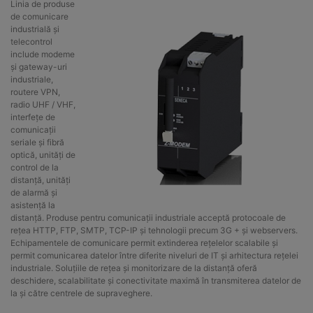
Linia de produse
de comunicare
industrială și
telecontrol
include modeme
și gateway-uri
industriale,
routere VPN,
radio UHF / VHF,
interfețe de
comunicații
seriale și fibră
optică, unități de
control de la
distanță, unități
de alarmă și
asistență la
distanță. Produse pentru comunicații industriale acceptă protocoale de
rețea HTTP, FTP, SMTP, TCP-IP și tehnologii precum 3G + și webservers.
Echipamentele de comunicare permit extinderea rețelelor scalabile și
permit comunicarea datelor între diferite niveluri de IT și arhitectura rețelei
industriale. Soluțiile de rețea și monitorizare de la distanță oferă
deschidere, scalabilitate și conectivitate maximă în transmiterea datelor de
la și către centrele de supraveghere.