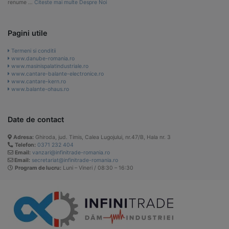
renume …
Citeste mai multe Despre Noi
Pagini utile
Termeni si conditii
www.danube-romania.ro
www.masinispalatindustriale.ro
www.cantare-balante-electronice.ro
www.cantare-kern.ro
www.balante-ohaus.ro
Date de contact
Adresa:
Ghiroda, jud. Timis, Calea Lugojului, nr.47/B, Hala nr. 3
Telefon:
0371 232 404
Email:
vanzari@infinitrade-romania.ro
Email:
secretariat@infinitrade-romania.ro
Program de lucru:
Luni – Vineri / 08:30 – 16:30