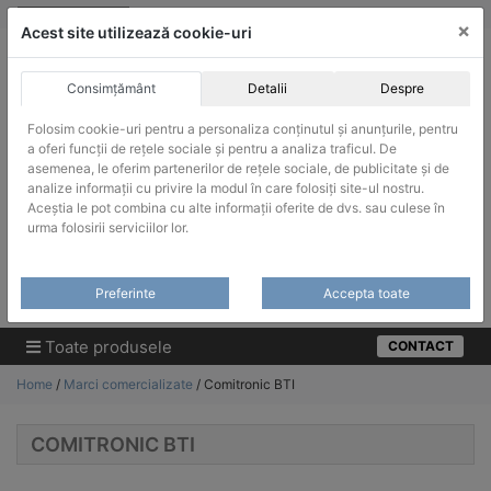
Skip
vanzari@infinitrade-romania.ro
|
Infinitrade Romania
×
to
Acest site utilizează cookie-uri
content
Consimțământ
Detalii
Despre
Folosim cookie-uri pentru a personaliza conținutul și anunțurile, pentru
a oferi funcții de rețele sociale și pentru a analiza traficul. De
asemenea, le oferim partenerilor de rețele sociale, de publicitate și de
ACHIZITII PUBLICE
analize informații cu privire la modul în care folosiți site-ul nostru.
Produsele pot fi achizitionate si in sistemul SEAP / SICAP
Aceștia le pot combina cu alte informații oferite de dvs. sau culese în
urma folosirii serviciilor lor.
Products
search
CAUTARE
Preferinte
Accepta toate
Cere-ne oferta!
Toate produsele
CONTACT
Home
/
Marci comercializate
/ Comitronic BTI
COMITRONIC BTI