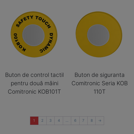
Buton de control tactil
Buton de siguranta
pentru două mâini
Comitronic Seria KOB
Comitronic KOB101T
110T
1
2
3
4
…
6
7
8
→