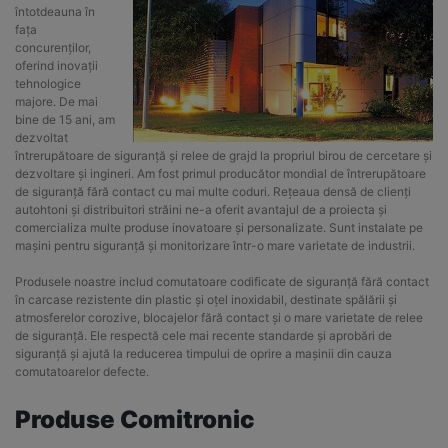
întotdeauna în
fața
concurenților,
oferind inovații
tehnologice
majore. De mai
bine de 15 ani, am
dezvoltat
întrerupătoare de siguranță și relee de grajd la propriul birou de cercetare și
dezvoltare și ingineri. Am fost primul producător mondial de întrerupătoare
de siguranță fără contact cu mai multe coduri. Rețeaua densă de clienți
autohtoni și distribuitori străini ne-a oferit avantajul de a proiecta și
comercializa multe produse inovatoare și personalizate. Sunt instalate pe
mașini pentru siguranță și monitorizare într-o mare varietate de industrii.
Produsele noastre includ comutatoare codificate de siguranță fără contact
în carcase rezistente din plastic și oțel inoxidabil, destinate spălării și
atmosferelor corozive, blocajelor fără contact și o mare varietate de relee
de siguranță. Ele respectă cele mai recente standarde și aprobări de
siguranță și ajută la reducerea timpului de oprire a mașinii din cauza
comutatoarelor defecte.
Produse Comitronic