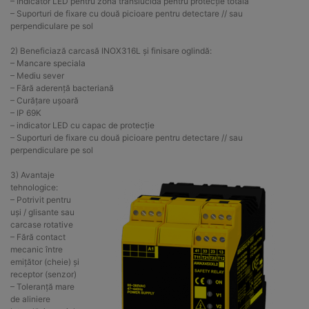
– Indicator LED pentru zona translucidă pentru protecție totală
– Suporturi de fixare cu două picioare pentru detectare // sau
perpendiculare pe sol
2) Beneficiază carcasă INOX316L și finisare oglindă:
– Mancare speciala
– Mediu sever
– Fără aderență bacteriană
– Curățare ușoară
– IP 69K
– indicator LED cu capac de protecție
– Suporturi de fixare cu două picioare pentru detectare // sau
perpendiculare pe sol
3) Avantaje
tehnologice:
– Potrivit pentru
uși / glisante sau
carcase rotative
– Fără contact
mecanic între
emițător (cheie) și
receptor (senzor)
– Toleranță mare
de aliniere