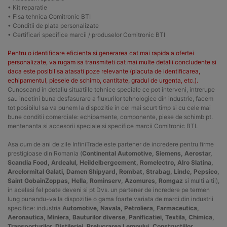
• Kit reparatie
• Fisa tehnica Comitronic BTI
• Conditii de plata personalizate
• Certificari specifice marcii / produselor Comitronic BTI
Pentru o identificare eficienta si generarea cat mai rapida a ofertei
personalizate, va rugam sa transmiteti cat mai multe detalii concludente si
daca este posibil sa atasati poze relevante (placuta de identificarea,
echipamentul, piesele de schimb, cantitate, gradul de urgenta, etc.).
Cunoscand in detaliu situatiile tehnice speciale ce pot interveni, intrerupe
sau incetini buna desfasurare a fluxurilor tehnologice din industrie, facem
tot posibilul sa va punem la dispozitie in cel mai scurt timp si cu cele mai
bune conditii comerciale: echipamente, componente, piese de schimb pt.
mentenanta si accesorii speciale si specifice marcii Comitronic BTI.
Asa cum de ani de zile InfiniTrade este partener de incredere pentru firme
prestigioase din Romania (
Continental Automotive, Siemens, Aerostar,
Scandia Food, Ardealul, Heildelbergcement, Romelectro, Alro Slatina,
Arcelormital Galati, Damen Shipyard, Rombat, Strabag, Linde, Pepsico,
Saint GobainZoppas, Hella, Rominserv, Azomures, Romgaz
si multi altii),
in acelasi fel poate deveni si pt Dvs. un partener de incredere pe termen
lung punandu-va la dispozitie o gama foarte variata de marci din industrii
specifice: industria
Automotive, Navala, Petroliera, Farmaceutica,
Aeronautica, Miniera, Bauturilor diverse, Panificatiei, Textila, Chimica,
Transporturilor, Distileriei, Prelucrarea Lemnului, Constructiilor,