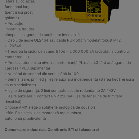
laterală, joc axial,
funcțional larg
(pentru uși prost
ghidate)
– Protecție
împotriva fraudei
câmpului magnetic de codificare inviolabilă
– Cablu de ieșire UL2464 sau cablu PUR 50cm modelat robust M12
UL20549
– Trecerea la ciclul de avarie: B10d = 2 000 000 2A (adaptat la controlul
contactorului)
– Produs autonom cu nivel de performanță PL d / cat.3 fără adăugarea de
carcasă / PLC suplimentar
– Numărul de senzori din serie: până la 100
– Semnalizare: prin led și ieșire auxiliară independentă (starea fiecărei uși a
spus o serializare)
– Ieșire de siguranță: 2 linii contacte uscate redundante 2A / 48V
– Ieșire auxiliară: 1 contact PNP 250mA (ușa de tensiune de trimitere
deschisă)
Choose AMX alege o soluție tehnologică de două ori
ieftin. Este simplu, se montează rapid, robust,
autonomă și polivalentă
Comunicare industriala Comitronic BTI si telecontrol