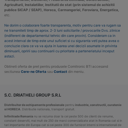
Agriculturii, Instalatiilor, Institutii de stat (prin sistemul de achizitii
publice SICAP / SEAP), Horeca, Carmangeriei, Feroviara, Energetica,
etc.
Ne dorim o colaborare foarte transparenta, motiv pentru care va rugam sa
ne transmiteti timp de aprox. 2-3 luni solicitarile / provocarile Dvs. zilnice
(indiferent de departamentul tehnic din care provin). Consideram ca in
acest interval de timp este unul suficiet si cu siguranta veti putea avea o
concluzie clara ce va va ajuta in luarea unei decizii asumate in privinta
diminuarii, opririi sau continuarii cu prioritate a parteneriatului inceput
astazi.
Obtineti oferta de pret pentru produsele Comitronic BTI accesand
sectiunea
Cere-ne Oferta
sau
Contact
din meniu.
S.C. DRIATHELI GROUP S.R.L
Distribuitor de echipamente profesionale
pentru
industrie, constructii, curatenie
si HORECA
. Distributie nationala, transport gratuit.
Infinitrade Romania
nu se rezuma doar la cei peste 500 de clienti de renume,
constant deserviti, mai mult de 250 de marci comercializate atat in Romania cat si in
tari importante din Europa cat si cei peste 300 de furnizori interni si internationali de