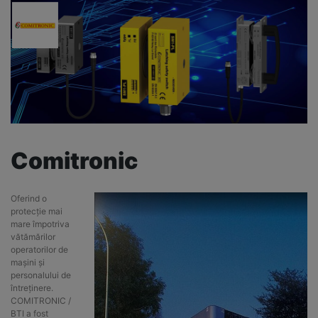
Comitronic
Oferind o
protecție mai
mare împotriva
vătămărilor
operatorilor de
mașini și
personalului de
întreținere.
COMITRONIC /
BTI a fost