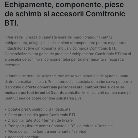
Echipamente, componente, piese
de schimb si accesorii Comitronic
BTI.
InfiniTrade livreaza o varietate mare de marci (branduri) pentru
echipamente, utilaje, piese de schimb si componente pentru majoritatea
industriilor active din Romania, inclusiv pt. marca Comitronic BTI.
Comercializam atat gama de produse / echipamente Comitronic BTI cat si
a pieselor de schimb si componentelor pentru mentenanta si reparatia
acestora.
In functie de detaliile solicitarii transmise veti beneficia de ajutorul unuia
dintre consultantii nostri. Prin intermediul acestuia urmarim sa va punem la
dispozitie o
oferta comerciala personalizata, competitiva si care se
muleaza perfect intentiei Dvs. de achizitie
. Mai jos aveti cateva exemple
pentru ceea ce poate contine solicitarea Dvs.:
• Cotatie pret Comitronic BTI dedicata
• Orice produse din gama Comitronic BTI
• Disponibilitate stoc / termen de livrare
• Transport / livrare pentru Comitronic BTI pe teritoriul Romaniei
• Piese de schimb (pentru mentenanta / service)
• Accesorii speciale