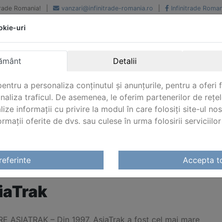
iTrade Romania!
|
vanzari@infinitrade-romania.ro
|
Infinitrade Roman
okie-uri
Peste 500 de furnizori.
Peste 800 de clienti de
renume
Livrari din stoc intern s
National si international
extern
ământ
Detalii
entru a personaliza conținutul și anunțurile, pentru a oferi f
analiza traficul. De asemenea, le oferim partenerilor de rețel
lize informații cu privire la modul în care folosiți site-ul no
mații oferite de dvs. sau culese în urma folosirii serviciilor 
AsiaTrak
referinte
Accepta t
IATRAK
iaTrak
E ASIATRAK – Din 1997, AsiaTrak a fost cel mai mare