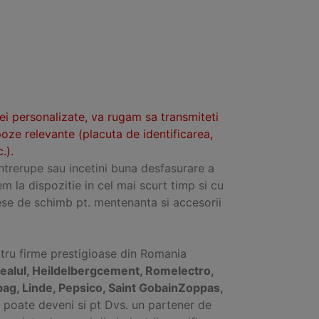
tei personalizate, va rugam sa transmiteti
poze relevante (placuta de identificarea,
.).
intrerupe sau incetini buna desfasurare a
em la dispozitie in cel mai scurt timp si cu
se de schimb pt. mentenanta si accesorii
ntru firme prestigioase din Romania
ealul, Heildelbergcement, Romelectro,
bag, Linde, Pepsico, Saint GobainZoppas,
fel poate deveni si pt Dvs. un partener de