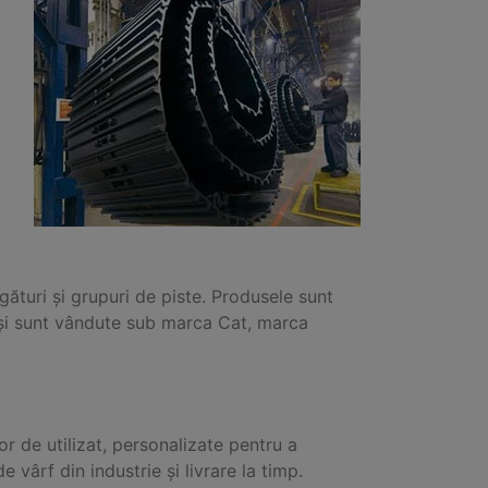
ături și grupuri de piste. Produsele sunt
r și sunt vândute sub marca Cat, marca
șor de utilizat, personalizate pentru a
e vârf din industrie și livrare la timp.