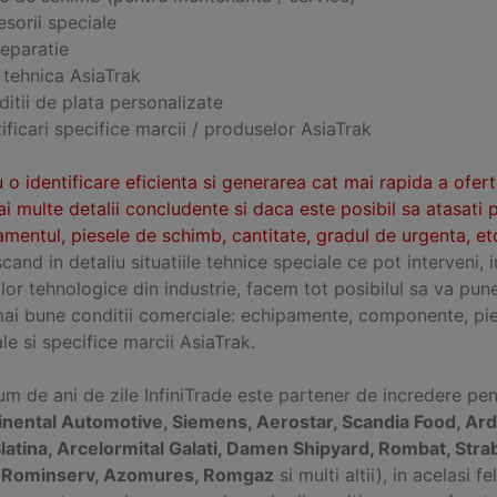
sorii speciale
reparatie
 tehnica AsiaTrak
itii de plata personalizate
ificari specifice marcii / produselor AsiaTrak
 o identificare eficienta si generarea cat mai rapida a ofer
i multe detalii concludente si daca este posibil sa atasati 
mentul, piesele de schimb, cantitate, gradul de urgenta, etc
and in detaliu situatiile tehnice speciale ce pot interveni, 
ilor tehnologice din industrie, facem tot posibilul sa va pun
mai bune conditii comerciale: echipamente, componente, pie
le si specifice marcii AsiaTrak.
m de ani de zile InfiniTrade este partener de incredere pe
inental Automotive, Siemens, Aerostar, Scandia Food, Ard
Slatina, Arcelormital Galati, Damen Shipyard, Rombat, Stra
, Rominserv, Azomures, Romgaz
si multi altii), in acelasi 