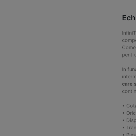
Ech
Infini
compon
Comer
pentr
In fun
inter
care s
contin
• Cot
• Ori
• Disp
• Tran
• Pie