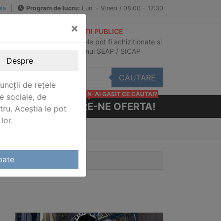
ia
|
Program de lucru:
Luni - Vineri / 08:00 - 17:30
×
ACHIZITII PUBLICE
Produsele pot fi achizitionate si
au
in sistemul SEAP / SICAP
Despre
CAUTARE
uncții de rețele
N-AI GASIT CE CAUTAI?
e sociale, de
CERE-NE OFERTA!
stru. Aceștia le pot
lor.
oate