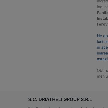
incred
indus
Panifi
Instal
Ferov
Ne do
luni s
in ace
luarea
astazi
Obtin
meniu
S.C. DRIATHELI GROUP S.R.L