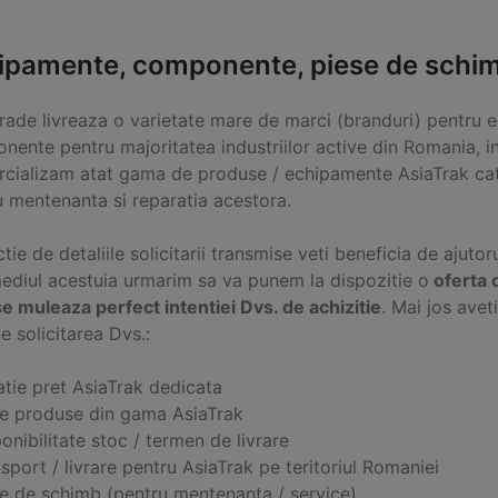
ipamente, componente, piese de schimb
Trade livreaza o varietate mare de marci (branduri) pentru e
ente pentru majoritatea industriilor active din Romania, in
cializam atat gama de produse / echipamente AsiaTrak cat
u mentenanta si reparatia acestora.
ctie de detaliile solicitarii transmise veti beneficia de ajutor
mediul acestuia urmarim sa va punem la dispozitie o
oferta 
e muleaza perfect intentiei Dvs. de achizitie
. Mai jos ave
e solicitarea Dvs.:
atie pret AsiaTrak dedicata
ce produse din gama AsiaTrak
onibilitate stoc / termen de livrare
sport / livrare pentru AsiaTrak pe teritoriul Romaniei
se de schimb (pentru mentenanta / service)