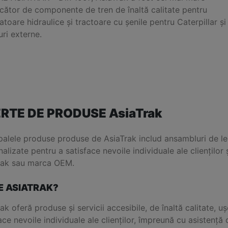
cător de componente de tren de înaltă calitate pentru
toare hidraulice și tractoare cu șenile pentru Caterpillar și
ri externe.
RTE DE PRODUSE AsiaTrak
palele produse produse de AsiaTrak includ ansambluri de leg
alizate pentru a satisface nevoile individuale ale cliențilo
rak sau marca OEM.
E ASIATRAK?
ak oferă produse și servicii accesibile, de înaltă calitate, u
ace nevoile individuale ale clienților, împreună cu asistență d