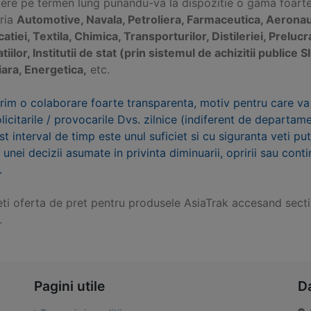
ere pe termen lung punandu-va la dispozitie o gama foarte v
tria
Automotive, Navala, Petroliera, Farmaceutica, Aeronaut
catiei, Textila, Chimica, Transporturilor, Distileriei, Preluc
atiilor, Institutii de stat (prin sistemul de achizitii publi
iara, Energetica,
etc.
rim o colaborare foarte transparenta, motiv pentru care va
olicitarile / provocarile Dvs. zilnice (indiferent de departa
st interval de timp este unul suficiet si cu siguranta veti p
 unei decizii asumate in privinta diminuarii, opririi sau conti
.
eti oferta de pret pentru produsele AsiaTrak accesand sec
.
Pagini utile
D