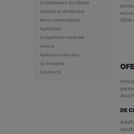
Schimbătoare de căldură
produ
Suflante și ventilatoare
excava
OEM-u
Marci comercializate
Agricultura
Echipamente medicale
Horeca
Aparatura Laborator
Uz industrial
OFE
Constructii
Princi
person
AsiaT
DE C
AsiaTr
satisf