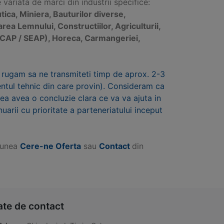
ariata de marci din industrii specifice:
ica, Miniera, Bauturilor diverse,
rarea Lemnului, Constructiilor, Agriculturii,
ce SICAP / SEAP), Horeca, Carmangeriei,
 rugam sa ne transmiteti timp de aprox. 2-3
mentul tehnic din care provin). Consideram ca
utea avea o concluzie clara ce va va ajuta in
nuarii cu prioritate a parteneriatului inceput
tiunea
Cere-ne Oferta
sau
Contact
din
ate de contact