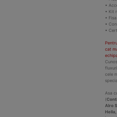
• Acce
• Kit 
• Fisa
• Cond
• Cert
Pentru
cat ma
echipa
Cunosc
fluxur
cele 
specia
Asa cu
(
Cont
Alro 
Hella