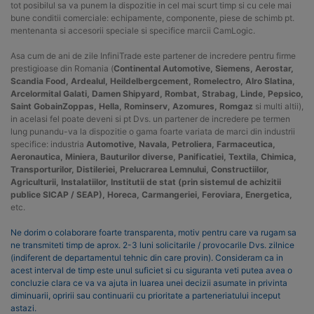
tot posibilul sa va punem la dispozitie in cel mai scurt timp si cu cele mai
bune conditii comerciale: echipamente, componente, piese de schimb pt.
mentenanta si accesorii speciale si specifice marcii CamLogic.
Asa cum de ani de zile InfiniTrade este partener de incredere pentru firme
prestigioase din Romania (
Continental Automotive, Siemens, Aerostar,
Scandia Food, Ardealul, Heildelbergcement, Romelectro, Alro Slatina,
Arcelormital Galati, Damen Shipyard, Rombat, Strabag, Linde, Pepsico,
Saint GobainZoppas, Hella, Rominserv, Azomures, Romgaz
si multi altii),
in acelasi fel poate deveni si pt Dvs. un partener de incredere pe termen
lung punandu-va la dispozitie o gama foarte variata de marci din industrii
specifice: industria
Automotive, Navala, Petroliera, Farmaceutica,
Aeronautica, Miniera, Bauturilor diverse, Panificatiei, Textila, Chimica,
Transporturilor, Distileriei, Prelucrarea Lemnului, Constructiilor,
Agriculturii, Instalatiilor, Institutii de stat (prin sistemul de achizitii
publice SICAP / SEAP), Horeca, Carmangeriei, Feroviara, Energetica,
etc.
Ne dorim o colaborare foarte transparenta, motiv pentru care va rugam sa
ne transmiteti timp de aprox. 2-3 luni solicitarile / provocarile Dvs. zilnice
(indiferent de departamentul tehnic din care provin). Consideram ca in
acest interval de timp este unul suficiet si cu siguranta veti putea avea o
concluzie clara ce va va ajuta in luarea unei decizii asumate in privinta
diminuarii, opririi sau continuarii cu prioritate a parteneriatului inceput
astazi.