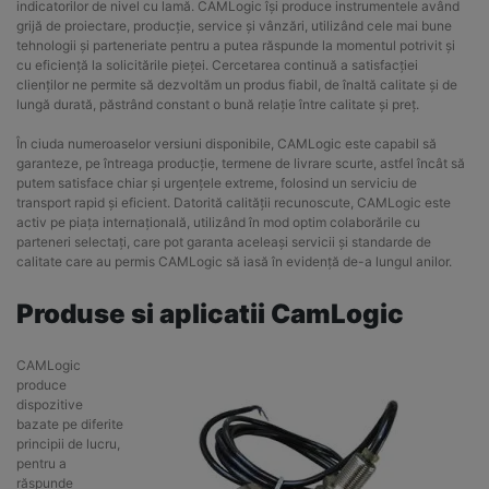
indicatorilor de nivel cu lamă. CAMLogic își produce instrumentele având
grijă de proiectare, producție, service și vânzări, utilizând cele mai bune
tehnologii și parteneriate pentru a putea răspunde la momentul potrivit și
cu eficiență la solicitările pieței. Cercetarea continuă a satisfacției
clienților ne permite să dezvoltăm un produs fiabil, de înaltă calitate și de
lungă durată, păstrând constant o bună relație între calitate și preț.
În ciuda numeroaselor versiuni disponibile, CAMLogic este capabil să
garanteze, pe întreaga producție, termene de livrare scurte, astfel încât să
putem satisface chiar și urgențele extreme, folosind un serviciu de
transport rapid și eficient. Datorită calității recunoscute, CAMLogic este
activ pe piața internațională, utilizând în mod optim colaborările cu
parteneri selectați, care pot garanta aceleași servicii și standarde de
calitate care au permis CAMLogic să iasă în evidență de-a lungul anilor.
Produse si aplicatii CamLogic
CAMLogic
produce
dispozitive
bazate pe diferite
principii de lucru,
pentru a
răspunde