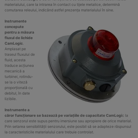
materialului, care la intrarea în contact cu tijele metalice, determină
comutarea releului, indicând astfel prezența materialului în sine.
Instrumente
concepute
pentru a măsura
fluxul de lichide
CamLogic
.
Amplasat pe
traseul fluxului de
fluid, acesta
traduce acțiunea
mecanică a
turbinei, rotindu-
se la o viteză
proporțională cu
debitul, în date
lizibile.
Instrumente a
căror funcționare se bazează pe variațiile de capacitate CamLogi
c la
care senzorul este supus pentru imersiune sau apropiere de orice material.
Prin setarea sensibilității senzorului, este posibil să se adapteze răspunsul
la caracteristicile materialului care trebuie controlat.