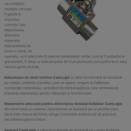
necesităților
multiple care pot
fi găsite în
mișcarea,
controlul sau
depozitarea
diferitelor
materiale.
Indicatoarele de
nivel cu lamă, de
exemplu, sunt adecvate în special materialelor solide, cum ar fi pulberile și
granulatele, în timp ce indicatoarele de nivel plutitoare sunt potrivite în mod
natural pentru lichide.
Indicatoare de nivel rotative CamLogic
a căror funcționare se bazează
pe rotația continuă a lamelor, care se opresc singure la întâlnirea
rezistenței materialului, activând microîntrerupătorul care semnalează
prezența materialului pentru măsurare și monitorizare.
Manometre adecvate pentru detectarea nivelului lichidelor CamLogic
din rezervoare și cisterne. Operațiunea se bazează pe un plutitor care,
dacă este mișcat de lichid, atinge o înclinație astfel încât să activeze
microîntrerupătorul intern.
Senzorii CamLogic
a căror funcționare se bazează pe conductivitatea