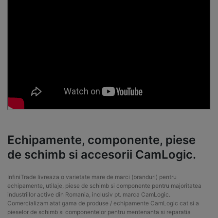
Echipamente, componente, piese
de schimb si accesorii CamLogic.
InfiniTrade livreaza o varietate mare de marci (branduri) pentru
echipamente, utilaje, piese de schimb si componente pentru majoritatea
industriilor active din Romania, inclusiv pt. marca CamLogic.
Comercializam atat gama de produse / echipamente CamLogic cat si a
pieselor de schimb si componentelor pentru mentenanta si reparatia