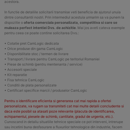
acestora.
In functie de detaliile solicitarii transmise veti beneficia de ajutorul unuia
dintre consultantii nostri. Prin intermediul acestuia urmarim sa va punem la
dispozitie o
oferta comerciala personalizata, competitiva si care se
muleaza perfect intentiei Dvs. de achizitie
. Mai jos aveti cateva exemple
pentru ceea ce poate contine solicitarea Dvs.:
• Cotatie pret CamLogic dedicata
• Orice produse din gama CamLogic
• Disponibilitate stoc / termen de livrare
• Transport / livrare pentru CamLogic pe teritoriul Romaniei
• Piese de schimb (pentru mentenanta / service)
• Accesorii speciale
• Kit reparatie
• Fisa tehnica CamLogic
• Conditii de plata personalizate
• Certificari specifice marcii / produselor CamLogic
Pentru o identificare eficienta si generarea cat mai rapida a ofertei
personalizate, va rugam sa transmiteti cat mai multe detalii concludente si
daca este posibil sa atasati poze relevante (placuta de identificarea,
echipamentul, piesele de schimb, cantitate, gradul de urgenta, etc.).
Cunoscand in detaliu situatiile tehnice speciale ce pot interveni, intrerupe
sau incetini buna desfasurare a fluxurilor tehnologice din industrie, facem