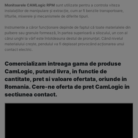
Monitoarele CAMLogic RPM
sunt utilizate pentru a controla viteza
instalațiilor de manipulare și extracție, cum ar fi benzile transportoare,
lifturile, mixerele și mecanismele de diferite tipuri.
Instrumente a căror funcționare depinde de faptul că toate materialele din
pulbere sau granule formează, în partea superioară a silozului, un con al
cărui unghi la vârf este întotdeauna destul de pronunțat. Când nivelul
materialului crește, pendulul va fi deplasat provocând acționarea unui
contact electric.
Comercializam intreaga gama de produse
CamLogic, putand livra, in functie de
cantitate, pret si valoare ofertata, oriunde in
Romania. Cere-ne oferta de pret CamLogic in
sectiunea contact.