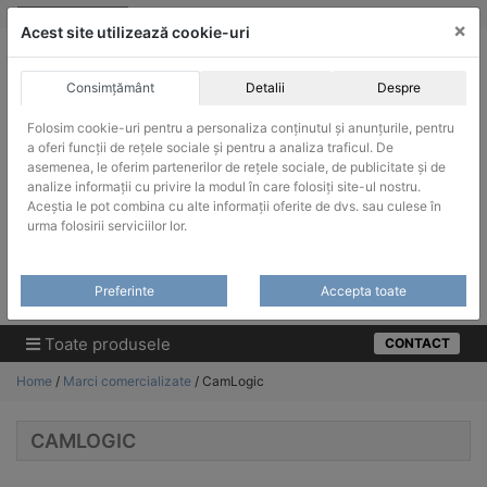
Skip
vanzari@infinitrade-romania.ro
|
Infinitrade Romania
×
to
Acest site utilizează cookie-uri
content
Consimțământ
Detalii
Despre
Folosim cookie-uri pentru a personaliza conținutul și anunțurile, pentru
a oferi funcții de rețele sociale și pentru a analiza traficul. De
asemenea, le oferim partenerilor de rețele sociale, de publicitate și de
ACHIZITII PUBLICE
analize informații cu privire la modul în care folosiți site-ul nostru.
Produsele pot fi achizitionate si in sistemul SEAP / SICAP
Aceștia le pot combina cu alte informații oferite de dvs. sau culese în
urma folosirii serviciilor lor.
Products
search
CAUTARE
Preferinte
Accepta toate
Cere-ne oferta!
Toate produsele
CONTACT
Home
/
Marci comercializate
/ CamLogic
CAMLOGIC