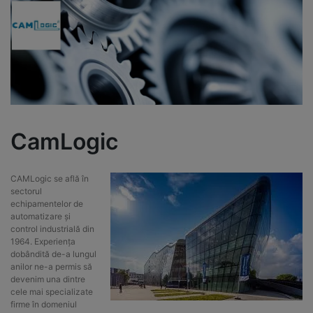
CamLogic
CAMLogic se află în
sectorul
echipamentelor de
automatizare și
control industrială din
1964. Experiența
dobândită de-a lungul
anilor ne-a permis să
devenim una dintre
cele mai specializate
firme în domeniul