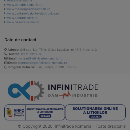
Termeni si conditii
www.danube-romania.ro
www.masinispalatindustriale.ro
www.cantare-balante-electronice.ro
www.cantare-kern.ro
www.balante-ohaus.ro
Date de contact
Adresa:
Ghiroda, jud. Timis, Calea Lugojului, nr.47/B, Hala nr. 3
Telefon:
0371 232 404
Email:
vanzari@infinitrade-romania.ro
Email:
secretariat@infinitrade-romania.ro
Program de lucru:
Luni – Vineri / 08:30 – 16:30
© Copyright 2026. Infinitrade Romania - Toate drepturile