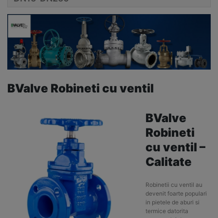
BValve Robineti cu ventil
BValve
Robineti
cu ventil –
Calitate
Robinetii cu ventil au
devenit foarte populari
in pietele de aburi si
termice datorita