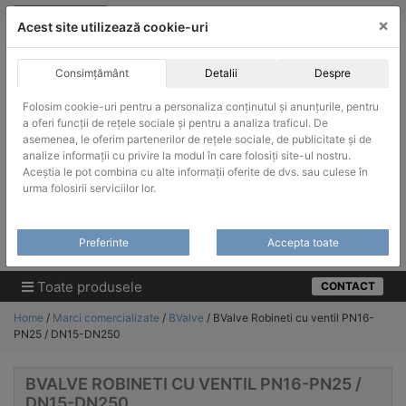
Skip
vanzari@infinitrade-romania.ro
|
Infinitrade Romania
×
to
Acest site utilizează cookie-uri
content
Consimțământ
Detalii
Despre
Folosim cookie-uri pentru a personaliza conținutul și anunțurile, pentru
a oferi funcții de rețele sociale și pentru a analiza traficul. De
asemenea, le oferim partenerilor de rețele sociale, de publicitate și de
ACHIZITII PUBLICE
analize informații cu privire la modul în care folosiți site-ul nostru.
Produsele pot fi achizitionate si in sistemul SEAP / SICAP
Aceștia le pot combina cu alte informații oferite de dvs. sau culese în
urma folosirii serviciilor lor.
Products
search
CAUTARE
Preferinte
Accepta toate
Cere-ne oferta!
Toate produsele
CONTACT
Home
/
Marci comercializate
/
BValve
/ BValve Robineti cu ventil PN16-
PN25 / DN15-DN250
BVALVE ROBINETI CU VENTIL PN16-PN25 /
DN15-DN250