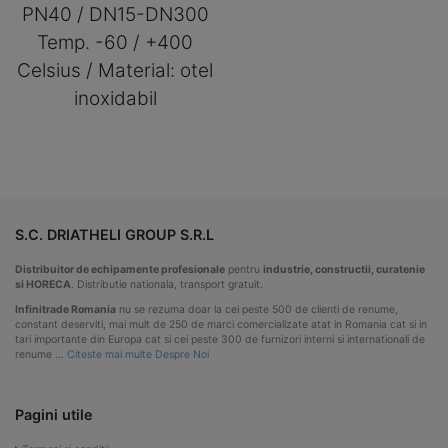
PN40 / DN15-DN300
Temp. -60 / +400
Celsius / Material: otel
inoxidabil
S.C. DRIATHELI GROUP S.R.L
Distribuitor de echipamente profesionale
pentru
industrie, constructii, curatenie
si HORECA
. Distributie nationala, transport gratuit.
Infinitrade Romania
nu se rezuma doar la cei peste 500 de clienti de renume,
constant deserviti, mai mult de 250 de marci comercializate atat in Romania cat si in
tari importante din Europa cat si cei peste 300 de furnizori interni si internationali de
renume …
Citeste mai multe Despre Noi
Pagini utile