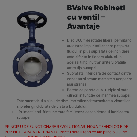
BValve Robineti
cu ventil –
Avantaje
Disc 360 ° de rotatie libera, permitand
curatarea impuritatilor care pot purta
fluidul, in plus suprafata de inchidere
este diferita in fiecare ciclu si, in
acelasi timp, nu transmite vibratiile
catre tija supapei.
Suprafata inferioara de contact dintre
conector si scaun mareste o acoperire
mai stransa
Perete de perete dublu, triple si patru
cilindri in functie de marimea supapei.
Este sudat de tija si nu de disc, impiedicand transmiterea vibratiilor
si prelungind durata de viata a burdufului.
Rulmenti anti-frictiune care faciliteaza deschiderea si inchiderea
supapei
PRINCIPIU DE FUNCTIONARE REVOLUTIONAR, NOUA TEHNOLOGIE DE
ROBINETI FARA MENTENANTA. Pentru detalii tehnice ale principiului de