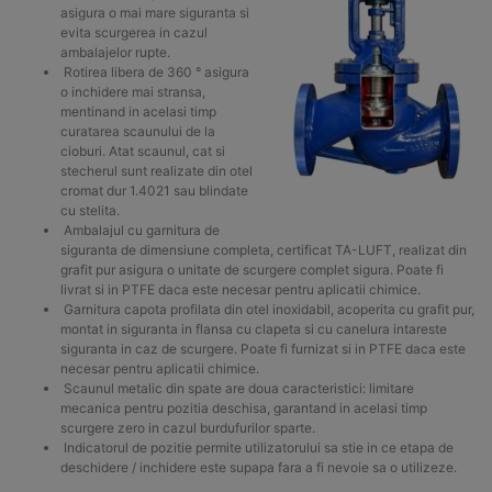
asigura o mai mare siguranta si
evita scurgerea in cazul
ambalajelor rupte.
Rotirea libera de 360 ​​° asigura
o inchidere mai stransa,
mentinand in acelasi timp
curatarea scaunului de la
cioburi. Atat scaunul, cat si
stecherul sunt realizate din otel
cromat dur 1.4021 sau blindate
cu stelita.
Ambalajul cu garnitura de
siguranta de dimensiune completa, certificat TA-LUFT, realizat din
grafit pur asigura o unitate de scurgere complet sigura. Poate fi
livrat si in PTFE daca este necesar pentru aplicatii chimice.
Garnitura capota profilata din otel inoxidabil, acoperita cu grafit pur,
montat in siguranta in flansa cu clapeta si cu canelura intareste
siguranta in caz de scurgere. Poate fi furnizat si in PTFE daca este
necesar pentru aplicatii chimice.
Scaunul metalic din spate are doua caracteristici: limitare
mecanica pentru pozitia deschisa, garantand in acelasi timp
scurgere zero in cazul burdufurilor sparte.
Indicatorul de pozitie permite utilizatorului sa stie in ce etapa de
deschidere / inchidere este supapa fara a fi nevoie sa o utilizeze.