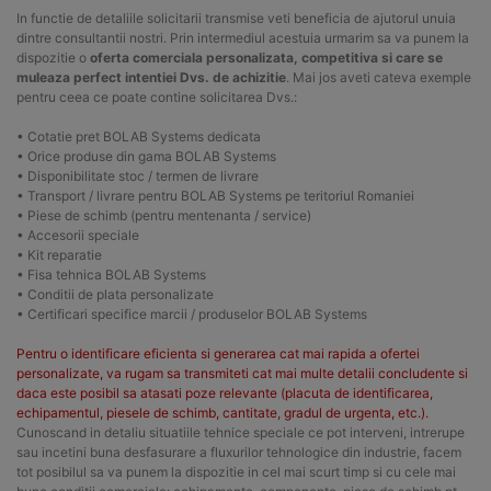
In functie de detaliile solicitarii transmise veti beneficia de ajutorul unuia
dintre consultantii nostri. Prin intermediul acestuia urmarim sa va punem la
dispozitie o
oferta comerciala personalizata, competitiva si care se
muleaza perfect intentiei Dvs. de achizitie
. Mai jos aveti cateva exemple
pentru ceea ce poate contine solicitarea Dvs.:
• Cotatie pret BOLAB Systems dedicata
• Orice produse din gama BOLAB Systems
• Disponibilitate stoc / termen de livrare
• Transport / livrare pentru BOLAB Systems pe teritoriul Romaniei
• Piese de schimb (pentru mentenanta / service)
• Accesorii speciale
• Kit reparatie
• Fisa tehnica BOLAB Systems
• Conditii de plata personalizate
• Certificari specifice marcii / produselor BOLAB Systems
Pentru o identificare eficienta si generarea cat mai rapida a ofertei
personalizate, va rugam sa transmiteti cat mai multe detalii concludente si
daca este posibil sa atasati poze relevante (placuta de identificarea,
echipamentul, piesele de schimb, cantitate, gradul de urgenta, etc.).
Cunoscand in detaliu situatiile tehnice speciale ce pot interveni, intrerupe
sau incetini buna desfasurare a fluxurilor tehnologice din industrie, facem
tot posibilul sa va punem la dispozitie in cel mai scurt timp si cu cele mai