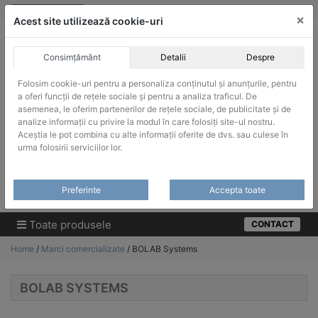
Skip
vanzari@infinitrade-romania.ro
|
Infinitrade Romania
×
to
Acest site utilizează cookie-uri
content
Consimțământ
Detalii
Despre
Folosim cookie-uri pentru a personaliza conținutul și anunțurile, pentru
a oferi funcții de rețele sociale și pentru a analiza traficul. De
asemenea, le oferim partenerilor de rețele sociale, de publicitate și de
ACHIZITII PUBLICE
analize informații cu privire la modul în care folosiți site-ul nostru.
Produsele pot fi achizitionate si in sistemul SEAP / SICAP
Aceștia le pot combina cu alte informații oferite de dvs. sau culese în
urma folosirii serviciilor lor.
Products
search
CAUTARE
Preferinte
Accepta toate
Cere-ne oferta!
Toate produsele
CONTACT
Home
/
Marci comercializate
/ BOLAB Systems
BOLAB SYSTEMS