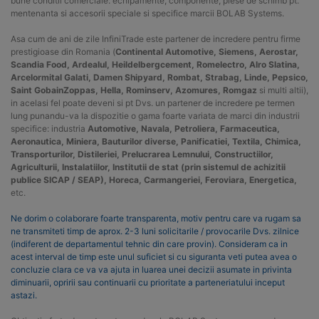
bune conditii comerciale: echipamente, componente, piese de schimb pt.
mentenanta si accesorii speciale si specifice marcii BOLAB Systems.
Asa cum de ani de zile InfiniTrade este partener de incredere pentru firme
prestigioase din Romania (
Continental Automotive, Siemens, Aerostar,
Scandia Food, Ardealul, Heildelbergcement, Romelectro, Alro Slatina,
Arcelormital Galati, Damen Shipyard, Rombat, Strabag, Linde, Pepsico,
Saint GobainZoppas, Hella, Rominserv, Azomures, Romgaz
si multi altii),
in acelasi fel poate deveni si pt Dvs. un partener de incredere pe termen
lung punandu-va la dispozitie o gama foarte variata de marci din industrii
specifice: industria
Automotive, Navala, Petroliera, Farmaceutica,
Aeronautica, Miniera, Bauturilor diverse, Panificatiei, Textila, Chimica,
Transporturilor, Distileriei, Prelucrarea Lemnului, Constructiilor,
Agriculturii, Instalatiilor, Institutii de stat (prin sistemul de achizitii
publice SICAP / SEAP), Horeca, Carmangeriei, Feroviara, Energetica,
etc.
Ne dorim o colaborare foarte transparenta, motiv pentru care va rugam sa
ne transmiteti timp de aprox. 2-3 luni solicitarile / provocarile Dvs. zilnice
(indiferent de departamentul tehnic din care provin). Consideram ca in
acest interval de timp este unul suficiet si cu siguranta veti putea avea o
concluzie clara ce va va ajuta in luarea unei decizii asumate in privinta
diminuarii, opririi sau continuarii cu prioritate a parteneriatului inceput
astazi.