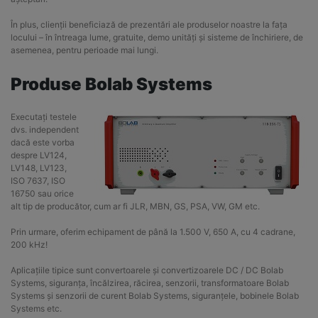
În plus, clienții beneficiază de prezentări ale produselor noastre la fața
locului – în întreaga lume, gratuite, demo unități și sisteme de închiriere, de
asemenea, pentru perioade mai lungi.
Produse Bolab Systems
Executați testele
dvs. independent
dacă este vorba
despre LV124,
LV148, LV123,
ISO 7637, ISO
16750 sau orice
alt tip de producător, cum ar fi JLR, MBN, GS, PSA, VW, GM etc.
Prin urmare, oferim echipament de până la 1.500 V, 650 A, cu 4 cadrane,
200 kHz!
Aplicațiile tipice sunt convertoarele și convertizoarele DC / DC Bolab
Systems, siguranța, încălzirea, răcirea, senzorii, transformatoare Bolab
Systems și senzorii de curent Bolab Systems, siguranțele, bobinele Bolab
Systems etc.