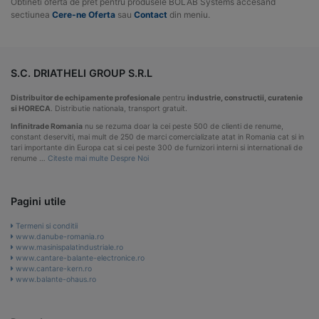
Obtineti oferta de pret pentru produsele BOLAB Systems accesand
sectiunea
Cere-ne Oferta
sau
Contact
din meniu.
S.C. DRIATHELI GROUP S.R.L
Distribuitor de echipamente profesionale
pentru
industrie, constructii, curatenie
si HORECA
. Distributie nationala, transport gratuit.
Infinitrade Romania
nu se rezuma doar la cei peste 500 de clienti de renume,
constant deserviti, mai mult de 250 de marci comercializate atat in Romania cat si in
tari importante din Europa cat si cei peste 300 de furnizori interni si internationali de
renume …
Citeste mai multe Despre Noi
Pagini utile
Termeni si conditii
www.danube-romania.ro
www.masinispalatindustriale.ro
www.cantare-balante-electronice.ro
www.cantare-kern.ro
www.balante-ohaus.ro