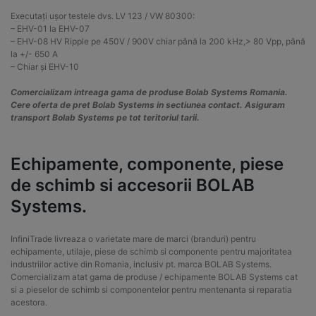
Executați ușor testele dvs. LV 123 / VW 80300:
– EHV-01 la EHV-07
– EHV-08 HV Ripple pe 450V / 900V chiar până la 200 kHz,> 80 Vpp, până
la +/- 650 A
– Chiar și EHV-10
Comercializam intreaga gama de produse Bolab Systems Romania.
Cere oferta de pret Bolab Systems in sectiunea contact. Asiguram
transport Bolab Systems pe tot teritoriul tarii.
Echipamente, componente, piese
de schimb si accesorii BOLAB
Systems.
InfiniTrade livreaza o varietate mare de marci (branduri) pentru
echipamente, utilaje, piese de schimb si componente pentru majoritatea
industriilor active din Romania, inclusiv pt. marca BOLAB Systems.
Comercializam atat gama de produse / echipamente BOLAB Systems cat
si a pieselor de schimb si componentelor pentru mentenanta si reparatia
acestora.