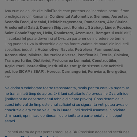
Asa cum de ani de zile InfiniTrade este partener de incredere pentru firme
prestigioase din Romania (
Continental Automotive, Siemens, Aerostar,
Scandia Food, Ardealul, Heildelbergcement, Romelectro, Alro Slatina,
Arcelormital Galati, Damen Shipyard, Rombat, Strabag, Linde, Pepsico,
Saint GobainZoppas, Hella, Rominserv, Azomures, Romgaz
si multi altii),
in acelasi fel poate deveni si pt Dvs. un partener de incredere pe termen
lung punandu-va la dispozitie o gama foarte variata de marci din industrii
specifice: industria
Automotive, Navala, Petroliera, Farmaceutica,
Aeronautica, Miniera, Bauturilor diverse, Panificatiei, Textila, Chimica,
Transporturilor, Distileriei, Prelucrarea Lemnului, Constructiilor,
Agriculturii, Instalatiilor, Institutii de stat (prin sistemul de achizitii
publice SICAP / SEAP), Horeca, Carmangeriei, Feroviara, Energetica,
etc.
Ne dorim o colaborare foarte transparenta, motiv pentru care va rugam sa
ne transmiteti timp de aprox. 2-3 luni solicitarile / provocarile Dvs. zilnice
(indiferent de departamentul tehnic din care provin). Consideram ca in
acest interval de timp este unul suficiet si cu siguranta veti putea avea o
concluzie clara ce va va ajuta in luarea unei decizii asumate in privinta
diminuarii, opririi sau continuarii cu prioritate a parteneriatului inceput
astazi.
Obtineti oferta de pret pentru produsele BK Precision accesand sectiunea