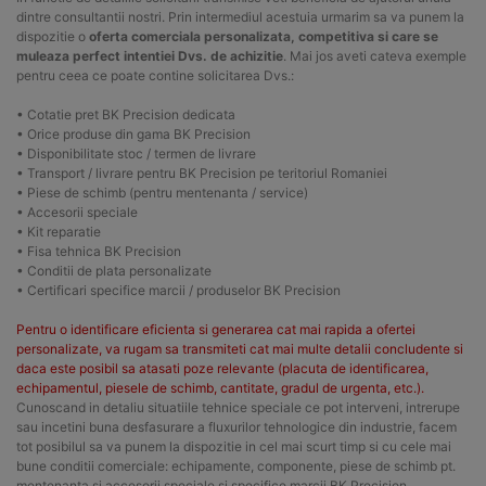
dintre consultantii nostri. Prin intermediul acestuia urmarim sa va punem la
dispozitie o
oferta comerciala personalizata, competitiva si care se
muleaza perfect intentiei Dvs. de achizitie
. Mai jos aveti cateva exemple
pentru ceea ce poate contine solicitarea Dvs.:
• Cotatie pret BK Precision dedicata
• Orice produse din gama BK Precision
• Disponibilitate stoc / termen de livrare
• Transport / livrare pentru BK Precision pe teritoriul Romaniei
• Piese de schimb (pentru mentenanta / service)
• Accesorii speciale
• Kit reparatie
• Fisa tehnica BK Precision
• Conditii de plata personalizate
• Certificari specifice marcii / produselor BK Precision
Pentru o identificare eficienta si generarea cat mai rapida a ofertei
personalizate, va rugam sa transmiteti cat mai multe detalii concludente si
daca este posibil sa atasati poze relevante (placuta de identificarea,
echipamentul, piesele de schimb, cantitate, gradul de urgenta, etc.).
Cunoscand in detaliu situatiile tehnice speciale ce pot interveni, intrerupe
sau incetini buna desfasurare a fluxurilor tehnologice din industrie, facem
tot posibilul sa va punem la dispozitie in cel mai scurt timp si cu cele mai
bune conditii comerciale: echipamente, componente, piese de schimb pt.
mentenanta si accesorii speciale si specifice marcii BK Precision.