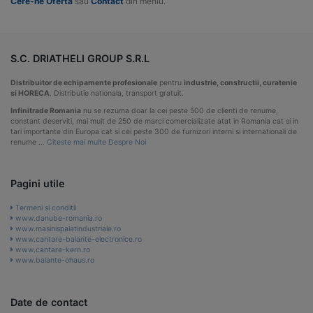
Cere-ne Oferta
sau
Contact
din meniu.
S.C. DRIATHELI GROUP S.R.L
Distribuitor de echipamente profesionale
pentru
industrie, constructii, curatenie
si HORECA
. Distributie nationala, transport gratuit.
Infinitrade Romania
nu se rezuma doar la cei peste 500 de clienti de renume,
constant deserviti, mai mult de 250 de marci comercializate atat in Romania cat si in
tari importante din Europa cat si cei peste 300 de furnizori interni si internationali de
renume …
Citeste mai multe Despre Noi
Pagini utile
Termeni si conditii
www.danube-romania.ro
www.masinispalatindustriale.ro
www.cantare-balante-electronice.ro
www.cantare-kern.ro
www.balante-ohaus.ro
Date de contact