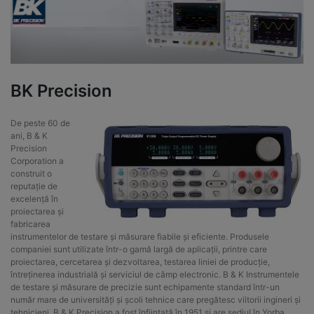
BK Precision
De peste 60 de
ani, B & K
Precision
Corporation a
construit o
reputație de
excelență în
proiectarea și
fabricarea
instrumentelor de testare și măsurare fiabile și eficiente. Produsele
companiei sunt utilizate într-o gamă largă de aplicații, printre care
proiectarea, cercetarea și dezvoltarea, testarea liniei de producție,
întreținerea industrială și serviciul de câmp electronic. B & K Instrumentele
de testare și măsurare de precizie sunt echipamente standard într-un
număr mare de universități și școli tehnice care pregătesc viitorii ingineri și
tehnicieni. B & K Precision a fost înființată în 1951 și are sediul în Yorba