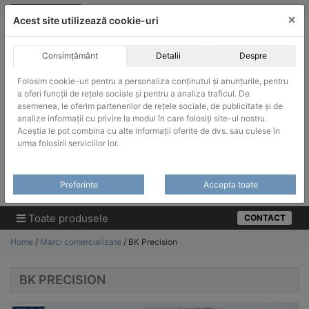
Skip
vanzari@infinitrade-romania.ro
|
Infinitrade Romania
×
to
Acest site utilizează cookie-uri
content
Consimțământ
Detalii
Despre
Folosim cookie-uri pentru a personaliza conținutul și anunțurile, pentru
a oferi funcții de rețele sociale și pentru a analiza traficul. De
asemenea, le oferim partenerilor de rețele sociale, de publicitate și de
ACHIZITII PUBLICE
analize informații cu privire la modul în care folosiți site-ul nostru.
Produsele pot fi achizitionate si in sistemul SEAP / SICAP
Aceștia le pot combina cu alte informații oferite de dvs. sau culese în
urma folosirii serviciilor lor.
Products
search
CAUTARE
Preferinte
Accepta toate
Cere-ne oferta!
Toate produsele
CONTACT
Home
/
Marci comercializate
/ BK Precision
BK PRECISION