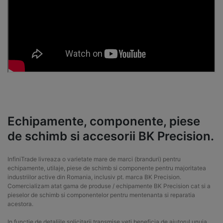
Echipamente, componente, piese
de schimb si accesorii BK Precision.
InfiniTrade livreaza o varietate mare de marci (branduri) pentru
echipamente, utilaje, piese de schimb si componente pentru majoritatea
industriilor active din Romania, inclusiv pt. marca BK Precision.
Comercializam atat gama de produse / echipamente BK Precision cat si a
pieselor de schimb si componentelor pentru mentenanta si reparatia
acestora.
In functie de detaliile solicitarii transmise veti beneficia de ajutorul unuia