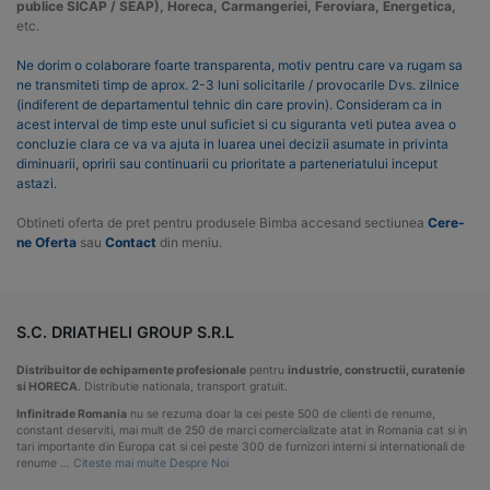
publice SICAP / SEAP), Horeca, Carmangeriei, Feroviara, Energetica,
etc.
Ne dorim o colaborare foarte transparenta, motiv pentru care va rugam sa
ne transmiteti timp de aprox. 2-3 luni solicitarile / provocarile Dvs. zilnice
(indiferent de departamentul tehnic din care provin). Consideram ca in
acest interval de timp este unul suficiet si cu siguranta veti putea avea o
concluzie clara ce va va ajuta in luarea unei decizii asumate in privinta
diminuarii, opririi sau continuarii cu prioritate a parteneriatului inceput
astazi.
Obtineti oferta de pret pentru produsele Bimba accesand sectiunea
Cere-
ne Oferta
sau
Contact
din meniu.
S.C. DRIATHELI GROUP S.R.L
Distribuitor de echipamente profesionale
pentru
industrie, constructii, curatenie
si HORECA
. Distributie nationala, transport gratuit.
Infinitrade Romania
nu se rezuma doar la cei peste 500 de clienti de renume,
constant deserviti, mai mult de 250 de marci comercializate atat in Romania cat si in
tari importante din Europa cat si cei peste 300 de furnizori interni si internationali de
renume …
Citeste mai multe Despre Noi