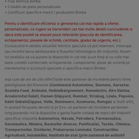
• Fisa tehnica Bimba
• Conditii de plata personalizate
• Certificari specifice marcii / produselor Bimba
Pentru o identificare eficienta si generarea cat mai rapida a ofertei
personalizate, va rugam sa transmiteti cat mai multe detalii concludente si
daca este posibil sa atasati poze relevante (placuta de identificarea,
echipamentul, piesele de schimb, cantitate, gradul de urgenta, etc.).
Cunoscand in detaliu situatiile tehnice speciale ce pot interveni, intrerupe
sau incetini buna desfasurare a fluxurilor tehnologice din industrie, facem
tot posibilul sa va punem la dispozitie in cel mai scurt timp si cu cele mai
bune conditii comerciale: echipamente, componente, piese de schimb pt.
mentenanta si accesorii speciale si specifice marcii Bimba.
Asa cum de ani de zile InfiniTrade este partener de incredere pentru firme
prestigioase din Romania (
Continental Automotive, Siemens, Aerostar,
Scandia Food, Ardealul, Heildelbergcement, Romelectro, Alro Slatina,
Arcelormital Galati, Damen Shipyard, Rombat, Strabag, Linde, Pepsico,
Saint GobainZoppas, Hella, Rominserv, Azomures, Romgaz
si multi altii),
in acelasi fel poate deveni si pt Dvs. un partener de incredere pe termen
lung punandu-va la dispozitie o gama foarte variata de marci din industrii
specifice: industria
Automotive, Navala, Petroliera, Farmaceutica,
Aeronautica, Miniera, Bauturilor diverse, Panificatiei, Textila, Chimica,
Transporturilor, Distileriei, Prelucrarea Lemnului, Constructiilor,
Agriculturii, Instalatiilor, Institutii de stat (prin sistemul de achizitii