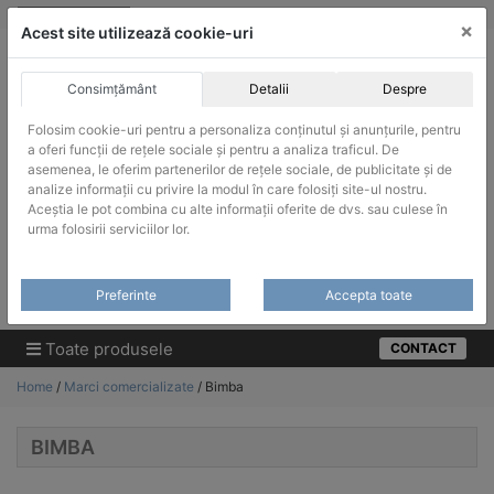
Skip
vanzari@infinitrade-romania.ro
|
Infinitrade Romania
×
to
Acest site utilizează cookie-uri
content
Consimțământ
Detalii
Despre
Folosim cookie-uri pentru a personaliza conținutul și anunțurile, pentru
a oferi funcții de rețele sociale și pentru a analiza traficul. De
asemenea, le oferim partenerilor de rețele sociale, de publicitate și de
ACHIZITII PUBLICE
analize informații cu privire la modul în care folosiți site-ul nostru.
Produsele pot fi achizitionate si in sistemul SEAP / SICAP
Aceștia le pot combina cu alte informații oferite de dvs. sau culese în
urma folosirii serviciilor lor.
Products
search
CAUTARE
Preferinte
Accepta toate
Cere-ne oferta!
Toate produsele
CONTACT
Home
/
Marci comercializate
/ Bimba
BIMBA