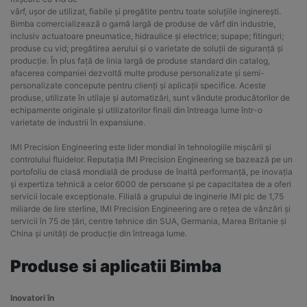
vârf, ușor de utilizat, fiabile și pregătite pentru toate soluțiile inginerești.
Bimba comercializează o gamă largă de produse de vârf din industrie,
inclusiv actuatoare pneumatice, hidraulice și electrice; supape; fitinguri;
produse cu vid; pregătirea aerului și o varietate de soluții de siguranță și
producție. În plus față de linia largă de produse standard din catalog,
afacerea companiei dezvoltă multe produse personalizate și semi-
personalizate concepute pentru clienți și aplicații specifice. Aceste
produse, utilizate în utilaje și automatizări, sunt vândute producătorilor de
echipamente originale și utilizatorilor finali din întreaga lume într-o
varietate de industrii în expansiune.
IMI Precision Engineering este lider mondial în tehnologiile mișcării și
controlului fluidelor. Reputația IMI Precision Engineering se bazează pe un
portofoliu de clasă mondială de produse de înaltă performanță, pe inovația
și expertiza tehnică a celor 6000 de persoane și pe capacitatea de a oferi
servicii locale excepționale. Filială a grupului de inginerie IMI plc de 1,75
miliarde de lire sterline, IMI Precision Engineering are o rețea de vânzări și
servicii în 75 de țări, centre tehnice din SUA, Germania, Marea Britanie și
China și unități de producție din întreaga lume.
Produse si aplicatii Bimba
Inovatori în