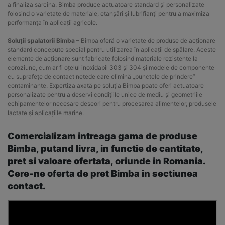
a finaliza sarcina. Bimba produce actuatoare standard și personalizate
folosind o varietate de materiale, etanșări și lubrifianți pentru a maximiza
performanța în aplicații agricole.
Soluții spalatorii Bimba
– Bimba oferă o varietate de produse de acționare
standard concepute special pentru utilizarea în aplicații de spălare. Aceste
elemente de acționare sunt fabricate folosind materiale rezistente la
coroziune, cum ar fi oțelul inoxidabil 303 și 304 și modele de componente
cu suprafețe de contact netede care elimină „punctele de prindere”
contaminante. Expertiza axată pe soluția Bimba poate oferi actuatoare
personalizate pentru a deservi condițiile unice de mediu și geometriile
echipamentelor necesare deseori pentru procesarea alimentelor, produsele
lactate și aplicațiile marine.
Comercializam intreaga gama de produse
Bimba, putand livra, in functie de cantitate,
pret si valoare ofertata, oriunde in Romania.
Cere-ne oferta de pret Bimba in sectiunea
contact.