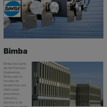
Bimba
Bimba face parte
din IMI Precision
Engineering.
Bimba este un
inovator de
perspectivă care
oferă soluții
pneumatice,
hidraulice,
electrice și de
mișcare cu vid de