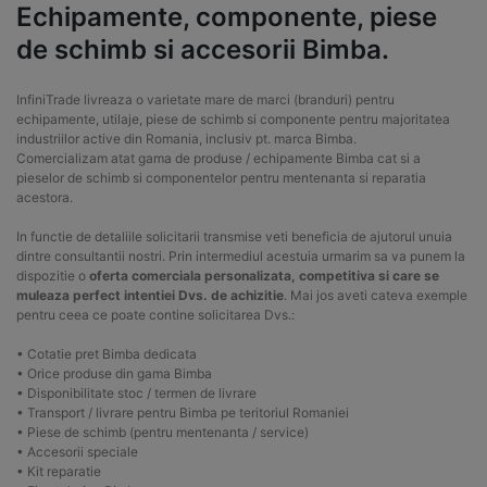
Echipamente, componente, piese
de schimb si accesorii Bimba.
InfiniTrade livreaza o varietate mare de marci (branduri) pentru
echipamente, utilaje, piese de schimb si componente pentru majoritatea
industriilor active din Romania, inclusiv pt. marca Bimba.
Comercializam atat gama de produse / echipamente Bimba cat si a
pieselor de schimb si componentelor pentru mentenanta si reparatia
acestora.
In functie de detaliile solicitarii transmise veti beneficia de ajutorul unuia
dintre consultantii nostri. Prin intermediul acestuia urmarim sa va punem la
dispozitie o
oferta comerciala personalizata, competitiva si care se
muleaza perfect intentiei Dvs. de achizitie
. Mai jos aveti cateva exemple
pentru ceea ce poate contine solicitarea Dvs.:
• Cotatie pret Bimba dedicata
• Orice produse din gama Bimba
• Disponibilitate stoc / termen de livrare
• Transport / livrare pentru Bimba pe teritoriul Romaniei
• Piese de schimb (pentru mentenanta / service)
• Accesorii speciale
• Kit reparatie