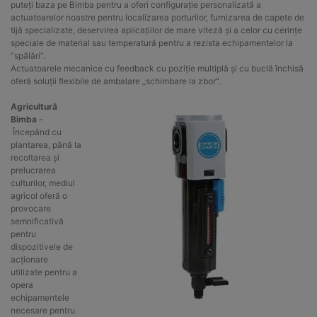
puteți baza pe Bimba pentru a oferi configurație personalizată a
actuatoarelor noastre pentru localizarea porturilor, furnizarea de capete de
tijă specializate, deservirea aplicațiilor de mare viteză și a celor cu cerințe
speciale de material sau temperatură pentru a rezista echipamentelor la
“spălări”.
Actuatoarele mecanice cu feedback cu poziție multiplă și cu buclă închisă
oferă soluții flexibile de ambalare „schimbare la zbor”.
Agricultură
Bimba
–
Începând cu
plantarea, până la
recoltarea și
prelucrarea
culturilor, mediul
agricol oferă o
provocare
semnificativă
pentru
dispozitivele de
acționare
utilizate pentru a
opera
echipamentele
necesare pentru