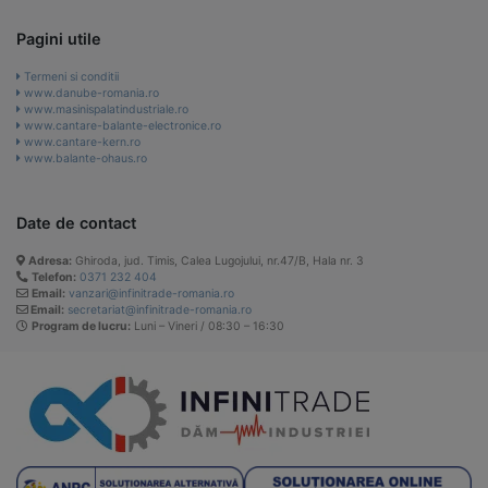
Pagini utile
Termeni si conditii
www.danube-romania.ro
www.masinispalatindustriale.ro
www.cantare-balante-electronice.ro
www.cantare-kern.ro
www.balante-ohaus.ro
Date de contact
Adresa:
Ghiroda, jud. Timis, Calea Lugojului, nr.47/B, Hala nr. 3
Telefon:
0371 232 404
Email:
vanzari@infinitrade-romania.ro
Email:
secretariat@infinitrade-romania.ro
Program de lucru:
Luni – Vineri / 08:30 – 16:30