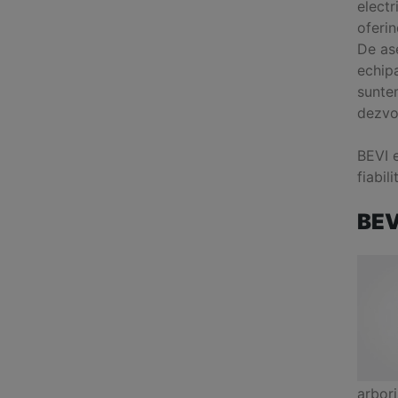
electr
oferin
De as
echipa
sunte
dezvol
BEVI e
fiabil
BEV
arbori