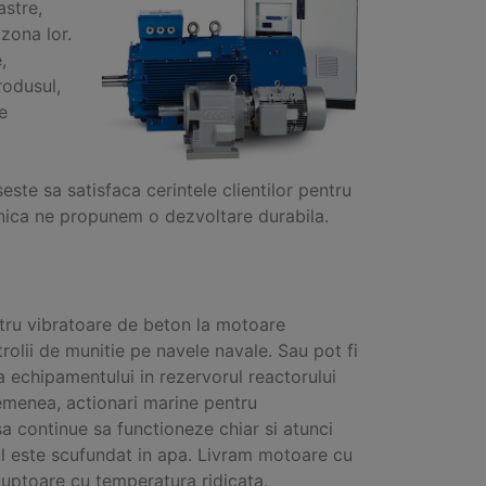
astre,
 zona lor.
,
rodusul,
e
ste sa satisfaca cerintele clientilor pentru
zilnica ne propunem o dezvoltare durabila.
ntru vibratoare de beton la motoare
trolii de munitie pe navele navale. Sau pot fi
 echipamentului in rezervorul reactorului
emenea, actionari marine pentru
a continue sa functioneze chiar si atunci
l este scufundat in apa. Livram motoare cu
 cuptoare cu temperatura ridicata.