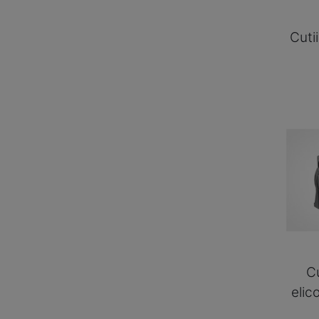
Cuti
Cu
elic