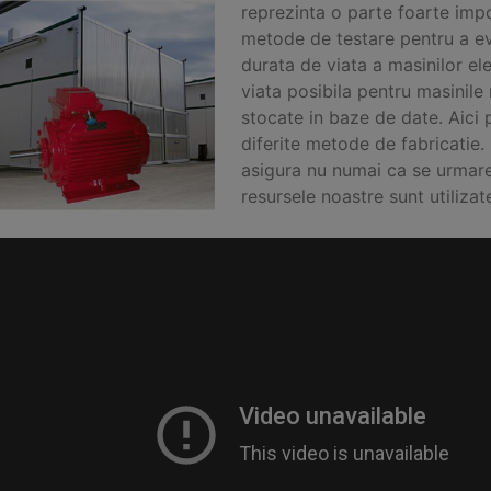
reprezinta o parte foarte impor
metode de testare pentru a eva
durata de viata a masinilor el
viata posibila pentru masinile
stocate in baze de date. Aici 
diferite metode de fabricatie
asigura nu numai ca se urmarest
resursele noastre sunt utiliza