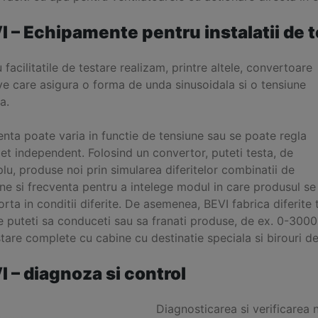
I – Echipamente pentru instalatii de 
 facilitatile de testare realizam, printre altele, convertoare
ve care asigura o forma de unda sinusoidala si o tensiune
a.
nta poate varia in functie de tensiune sau se poate regla
t independent. Folosind un convertor, puteti testa, de
u, produse noi prin simularea diferitelor combinatii de
ne si frecventa pentru a intelege modul in care produsul se
ta in conditii diferite. De asemenea, BEVI fabrica diferite 
re puteti sa conduceti sau sa franati produse, de ex. 0-30
tare complete cu cabine cu destinatie speciala si birouri de
I – diagnoza si control
Diagnosticarea si verificarea ni