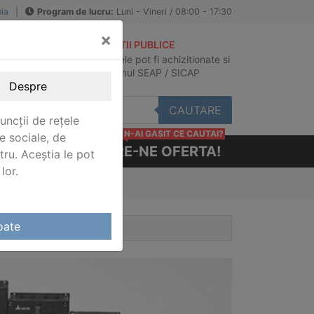
ia
|
Program de lucru:
Luni - Vineri / 08:00 - 17:30
×
ACHIZITII PUBLICE
Produsele pot fi achizitionate si
au
in sistemul SEAP / SICAP
Despre
CAUTARE
uncții de rețele
N-AI GASIT CE CAUTAI?
e sociale, de
CERE-NE OFERTA!
stru. Aceștia le pot
lor.
oate