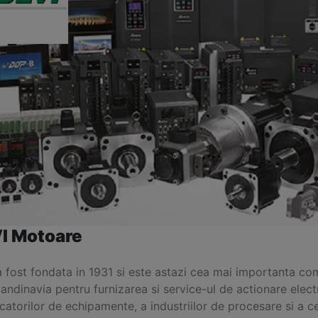
I Motoare
a fost fondata in 1931 si este astazi cea mai importanta c
andinavia pentru furnizarea si service-ul de actionare elect
atorilor de echipamente, a industriilor de procesare si a ce