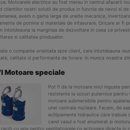
ice. Motoarele electrice au fost mereu in centrul afacerii no
d clientilor nostri solutii de produs in functie de nevoi si de
emenea, avem o gama larga de unelte mecanice, invertoare
mente de pornire si materiale de infasurare. Oricare ar fi p
m intotdeauna la marginea de dezvoltare in ceea ce privest
tarea si calitatea produselor.
ste o companie orientata spre client, care intotdeauna reuse
itate, calitate si performanta de livrare. In munca noastra 
I Motoare speciale
Pot fi de la motoare mici inguste pe
rezistente la socuri puternice pentru 
motoare submersibile pentru spalarea
unei centrale nucleare. Facem, de as
echipamente hidraulice care trebuie s
cand vasul a fost enumerat si motoru
 raciti cu apa pentru ventilatoarele cu actionare directa in