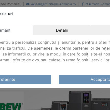
iTrade Romania!
|
vanzari@infinitrade-romania.ro
|
Infinitrade Roman
okie-uri
Peste 500 de furnizori.
Peste 800 de clienti de
renume
Livrari din stoc intern s
National si international
extern
ământ
Detalii
entru a personaliza conținutul și anunțurile, pentru a oferi f
analiza traficul. De asemenea, le oferim partenerilor de rețel
lize informații cu privire la modul în care folosiți site-ul no
mații oferite de dvs. sau culese în urma folosirii serviciilor 
e
referinte
Accepta t
VI MOTOARE