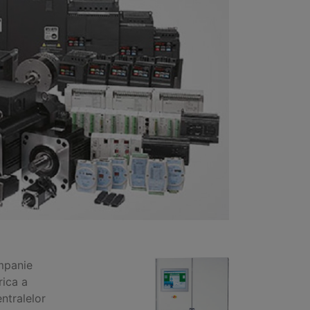
ompanie
rica a
ntralelor