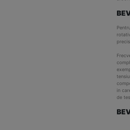
BEV
Pentru
rotati
precis
Frecve
comple
exempl
tensiu
compor
in ca
de tes
BEV