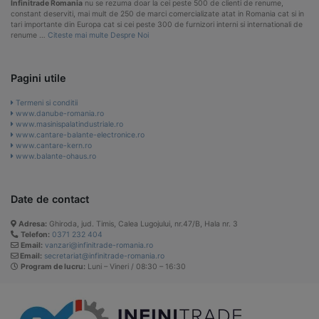
Infinitrade Romania
nu se rezuma doar la cei peste 500 de clienti de renume,
constant deserviti, mai mult de 250 de marci comercializate atat in Romania cat si in
tari importante din Europa cat si cei peste 300 de furnizori interni si internationali de
renume …
Citeste mai multe Despre Noi
Pagini utile
Termeni si conditii
www.danube-romania.ro
www.masinispalatindustriale.ro
www.cantare-balante-electronice.ro
www.cantare-kern.ro
www.balante-ohaus.ro
Date de contact
Adresa:
Ghiroda, jud. Timis, Calea Lugojului, nr.47/B, Hala nr. 3
Telefon:
0371 232 404
Email:
vanzari@infinitrade-romania.ro
Email:
secretariat@infinitrade-romania.ro
Program de lucru:
Luni – Vineri / 08:30 – 16:30