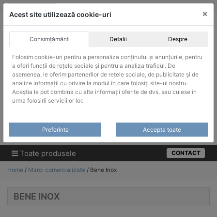
Skip
vanzari@infinitrade-romania.ro
|
Infinitrade Romania
×
to
Acest site utilizează cookie-uri
content
Consimțământ
Detalii
Despre
Folosim cookie-uri pentru a personaliza conținutul și anunțurile, pentru
a oferi funcții de rețele sociale și pentru a analiza traficul. De
asemenea, le oferim partenerilor de rețele sociale, de publicitate și de
ACHIZITII PUBLICE
analize informații cu privire la modul în care folosiți site-ul nostru.
Produsele pot fi achizitionate si in sistemul SEAP / SICAP
Aceștia le pot combina cu alte informații oferite de dvs. sau culese în
urma folosirii serviciilor lor.
Products
search
CAUTARE
Preferinte
Accepta toate
Cere-ne oferta!
Toate produsele
CONTACT
Home
/
Marci comercializate
/ Bene Inox
BENE INOX