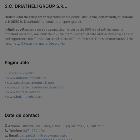
S.C. DRIATHELI GROUP S.R.L
Distribuitor de echipamente profesionale
pentru
industrie, constructii, curatenie
si HORECA
. Distributie nationala, transport gratuit.
Infinitrade Romania
nu se rezuma doar la cei peste 500 de clienti de renume,
constant deserviti, mai mult de 250 de marci comercializate atat in Romania cat si in
tari importante din Europa cat si cei peste 300 de furnizori interni si internationali de
renume …
Citeste mai multe Despre Noi
Pagini utile
Termeni si conditii
www.danube-romania.ro
www.masinispalatindustriale.ro
www.cantare-balante-electronice.ro
www.cantare-kern.ro
www.balante-ohaus.ro
Date de contact
Adresa:
Ghiroda, jud. Timis, Calea Lugojului, nr.47/B, Hala nr. 3
Telefon:
0371 232 404
Email:
vanzari@infinitrade-romania.ro