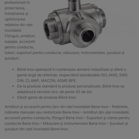
profesioniști în
proiectarea,
întreținerea și
optimizarea
rețelelor din oțel
inoxidabil.
Fitinguri, armături,
supape, accesorii
pentru conducte,
tuburi, suporturi pentru conducte, măsurare, instrumentare, șuruburi și
șuruburi .
Béné Inox operează în numeroase domenii industriale și oferă o
gamă largă de referințe, respectând standardele ISO, ANSI, SMS,
DIN, CLAMP, MACON, ASME BPE.
De la produse standard la produse personalizate, Béné Inox se
adaptează nevoilor dvs. de peste 40 de ani.
Găsiți gama de produse Béné Inox:
Armături și accesorii pentru țevi din oțel inoxidabil Bene Inox – Robinete,
robinete manuale sau motorizate Bene Inox – Armături din oțel inoxidabil,
accesorii pentru conducte, fitinguri Bene Inox – Suporturi și cleme pentru
conducte Bene Inox – Măsurare și instrumentare Bene Inox – Șuruburi și
șuruburi din oțel inoxidabil Bene Inox.