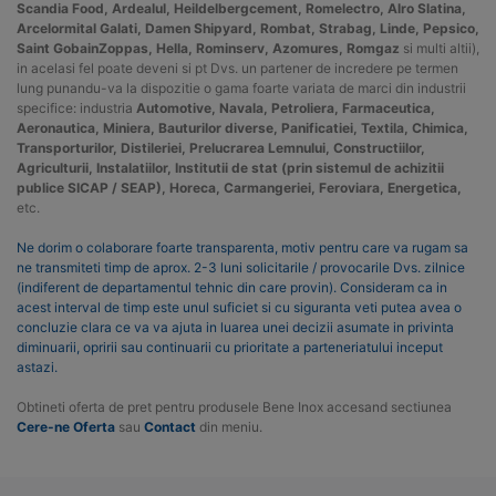
Scandia Food, Ardealul, Heildelbergcement, Romelectro, Alro Slatina,
Arcelormital Galati, Damen Shipyard, Rombat, Strabag, Linde, Pepsico,
Saint GobainZoppas, Hella, Rominserv, Azomures, Romgaz
si multi altii),
in acelasi fel poate deveni si pt Dvs. un partener de incredere pe termen
lung punandu-va la dispozitie o gama foarte variata de marci din industrii
specifice: industria
Automotive, Navala, Petroliera, Farmaceutica,
Aeronautica, Miniera, Bauturilor diverse, Panificatiei, Textila, Chimica,
Transporturilor, Distileriei, Prelucrarea Lemnului, Constructiilor,
Agriculturii, Instalatiilor, Institutii de stat (prin sistemul de achizitii
publice SICAP / SEAP), Horeca, Carmangeriei, Feroviara, Energetica,
etc.
Ne dorim o colaborare foarte transparenta, motiv pentru care va rugam sa
ne transmiteti timp de aprox. 2-3 luni solicitarile / provocarile Dvs. zilnice
(indiferent de departamentul tehnic din care provin). Consideram ca in
acest interval de timp este unul suficiet si cu siguranta veti putea avea o
concluzie clara ce va va ajuta in luarea unei decizii asumate in privinta
diminuarii, opririi sau continuarii cu prioritate a parteneriatului inceput
astazi.
Obtineti oferta de pret pentru produsele Bene Inox accesand sectiunea
Cere-ne Oferta
sau
Contact
din meniu.