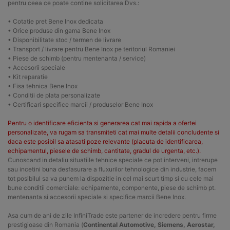
pentru ceea ce poate contine solicitarea Dvs.:
• Cotatie pret Bene Inox dedicata
• Orice produse din gama Bene Inox
• Disponibilitate stoc / termen de livrare
• Transport / livrare pentru Bene Inox pe teritoriul Romaniei
• Piese de schimb (pentru mentenanta / service)
• Accesorii speciale
• Kit reparatie
• Fisa tehnica Bene Inox
• Conditii de plata personalizate
• Certificari specifice marcii / produselor Bene Inox
Pentru o identificare eficienta si generarea cat mai rapida a ofertei
personalizate, va rugam sa transmiteti cat mai multe detalii concludente si
daca este posibil sa atasati poze relevante (placuta de identificarea,
echipamentul, piesele de schimb, cantitate, gradul de urgenta, etc.).
Cunoscand in detaliu situatiile tehnice speciale ce pot interveni, intrerupe
sau incetini buna desfasurare a fluxurilor tehnologice din industrie, facem
tot posibilul sa va punem la dispozitie in cel mai scurt timp si cu cele mai
bune conditii comerciale: echipamente, componente, piese de schimb pt.
mentenanta si accesorii speciale si specifice marcii Bene Inox.
Asa cum de ani de zile InfiniTrade este partener de incredere pentru firme
prestigioase din Romania (
Continental Automotive, Siemens, Aerostar,