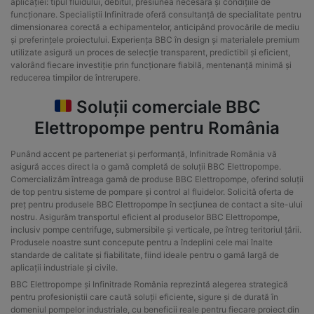
aplicației: tipul fluidului, debitul, presiunea necesară și condițiile de
funcționare. Specialiștii Infinitrade oferă consultanță de specialitate pentru
dimensionarea corectă a echipamentelor, anticipând provocările de mediu
și preferințele proiectului. Experiența BBC în design și materialele premium
utilizate asigură un proces de selecție transparent, predictibil și eficient,
valorând fiecare investiție prin funcționare fiabilă, mentenanță minimă și
reducerea timpilor de întrerupere.
Soluții comerciale BBC
Elettropompe pentru România
Punând accent pe parteneriat și performanță, Infinitrade România vă
asigură acces direct la o gamă completă de soluții BBC Elettropompe.
Comercializăm întreaga gamă de produse BBC Elettropompe, oferind soluții
de top pentru sisteme de pompare și control al fluidelor. Solicită oferta de
preț pentru produsele BBC Elettropompe în secțiunea de contact a site-ului
nostru. Asigurăm transportul eficient al produselor BBC Elettropompe,
inclusiv pompe centrifuge, submersibile și verticale, pe întreg teritoriul țării.
Produsele noastre sunt concepute pentru a îndeplini cele mai înalte
standarde de calitate și fiabilitate, fiind ideale pentru o gamă largă de
aplicații industriale și civile.
BBC Elettropompe și Infinitrade România reprezintă alegerea strategică
pentru profesioniștii care caută soluții eficiente, sigure și de durată în
domeniul pompelor industriale, cu beneficii reale pentru fiecare proiect din