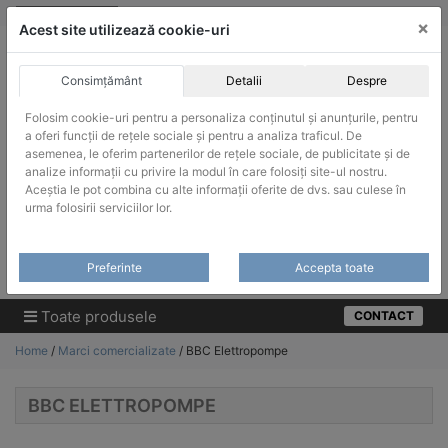
Skip
vanzari@infinitrade-romania.ro
|
Infinitrade Romania
×
to
Acest site utilizează cookie-uri
content
Consimțământ
Detalii
Despre
Folosim cookie-uri pentru a personaliza conținutul și anunțurile, pentru
a oferi funcții de rețele sociale și pentru a analiza traficul. De
asemenea, le oferim partenerilor de rețele sociale, de publicitate și de
ACHIZITII PUBLICE
analize informații cu privire la modul în care folosiți site-ul nostru.
Produsele pot fi achizitionate si in sistemul SEAP / SICAP
Aceștia le pot combina cu alte informații oferite de dvs. sau culese în
urma folosirii serviciilor lor.
Products
search
CAUTARE
Preferinte
Accepta toate
Cere-ne oferta!
Toate produsele
CONTACT
Home
/
Marci comercializate
/ BBC Elettropompe
BBC ELETTROPOMPE