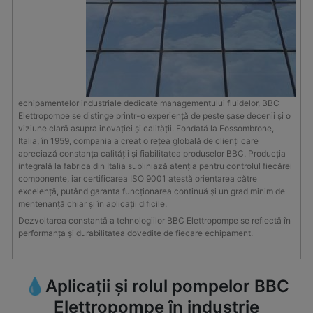
echipamentelor industriale dedicate managementului fluidelor, BBC
Elettropompe se distinge printr-o experiență de peste șase decenii și o
viziune clară asupra inovației și calității. Fondată la Fossombrone,
Italia, în 1959, compania a creat o rețea globală de clienți care
apreciază constanța calității și fiabilitatea produselor BBC. Producția
integrală la fabrica din Italia subliniază atenția pentru controlul fiecărei
componente, iar certificarea ISO 9001 atestă orientarea către
excelență, putând garanta funcționarea continuă și un grad minim de
mentenanță chiar și în aplicații dificile.
Dezvoltarea constantă a tehnologiilor BBC Elettropompe se reflectă în
performanța și durabilitatea dovedite de fiecare echipament.
💧Aplicații și rolul pompelor BBC
Elettropompe în industrie