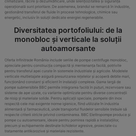
climatizare, răcire și dezumidificare, unde silențiozitatea și siguranța
operațională sunt prioritare. De asemenea, brandul se remarcă în industrie,
gestionând transferul de fluide în procese tehnologice, chimice sau
energetic, inclusiv în soluții dedicate energiei regenerabile.
Diversitatea portofoliului: de la
monobloc și verticale la soluții
autoamorsante
Oferta Infinitrade România include seriile de pompe centrifuge monobloc,
apreciate pentru construcția compactă și mentenanța facilă, potrivite
pentru transferul apei curate în sistemele industriale și agricole. Modelele
verticale multietajate asigură presurizarea rețelelor și acoperă debite mari,
funcționând constant și eficient în instalații complexe. Gama largă de
pompe submersibile BBC permite integrarea facilă în puțuri, rezervoare sau
sisteme de ape uzate, cu variante optimizate pentru diverse concentrații
de nisip și materiale solide. Pentru aplicații speciale, pompele din inox
respectă cele mai exigente norme igienice, fiind utilizate în industria
alimentară și farmaceutică, unde transportul fluidelor sensibile trebuie să
respecte criterii stricte privind contaminarea. BBC Elettropompe produce și
pompe cu autoamorsare, ideale pentru pornirea rapidă a instalațiilor,
precum și echipamente destinate lichidelor agresive, proiectate cu
tratamente antikorozive și materiale rezistente.