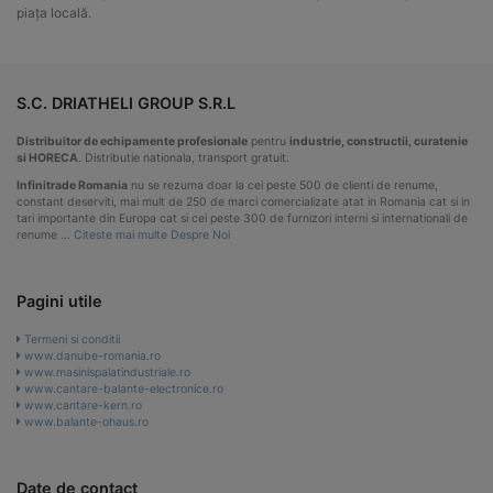
piața locală.
S.C. DRIATHELI GROUP S.R.L
Distribuitor de echipamente profesionale
pentru
industrie, constructii, curatenie
si HORECA
. Distributie nationala, transport gratuit.
Infinitrade Romania
nu se rezuma doar la cei peste 500 de clienti de renume,
constant deserviti, mai mult de 250 de marci comercializate atat in Romania cat si in
tari importante din Europa cat si cei peste 300 de furnizori interni si internationali de
renume …
Citeste mai multe Despre Noi
Pagini utile
Termeni si conditii
www.danube-romania.ro
www.masinispalatindustriale.ro
www.cantare-balante-electronice.ro
www.cantare-kern.ro
www.balante-ohaus.ro
Date de contact