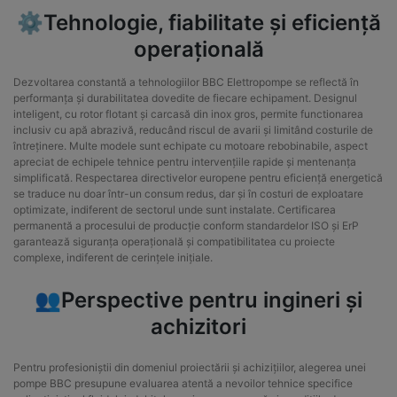
⚙️Tehnologie, fiabilitate și eficiență
operațională
Dezvoltarea constantă a tehnologiilor BBC Elettropompe se reflectă în
performanța și durabilitatea dovedite de fiecare echipament. Designul
inteligent, cu rotor flotant și carcasă din inox gros, permite functionarea
inclusiv cu apă abrazivă, reducând riscul de avarii și limitând costurile de
întreținere. Multe modele sunt echipate cu motoare rebobinabile, aspect
apreciat de echipele tehnice pentru intervențiile rapide și mentenanța
simplificată. Respectarea directivelor europene pentru eficiență energetică
se traduce nu doar într-un consum redus, dar și în costuri de exploatare
optimizate, indiferent de sectorul unde sunt instalate. Certificarea
permanentă a procesului de producție conform standardelor ISO și ErP
garantează siguranța operațională și compatibilitatea cu proiecte
complexe, indiferent de cerințele inițiale.
👥Perspective pentru ingineri și
achizitori
Pentru profesioniștii din domeniul proiectării și achizițiilor, alegerea unei
pompe BBC presupune evaluarea atentă a nevoilor tehnice specifice