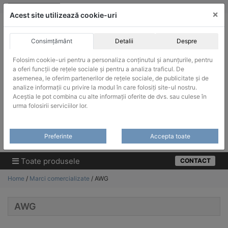
Skip
vanzari@infinitrade-romania.ro
|
Infinitrade Romania
×
to
Acest site utilizează cookie-uri
content
Consimțământ
Detalii
Despre
Folosim cookie-uri pentru a personaliza conținutul și anunțurile, pentru
a oferi funcții de rețele sociale și pentru a analiza traficul. De
asemenea, le oferim partenerilor de rețele sociale, de publicitate și de
ACHIZITII PUBLICE
analize informații cu privire la modul în care folosiți site-ul nostru.
Produsele pot fi achizitionate si in sistemul SEAP / SICAP
Aceștia le pot combina cu alte informații oferite de dvs. sau culese în
urma folosirii serviciilor lor.
Products
search
CAUTARE
Preferinte
Accepta toate
Cere-ne oferta!
Toate produsele
CONTACT
Home
/
Marci comercializate
/ AWG
AWG