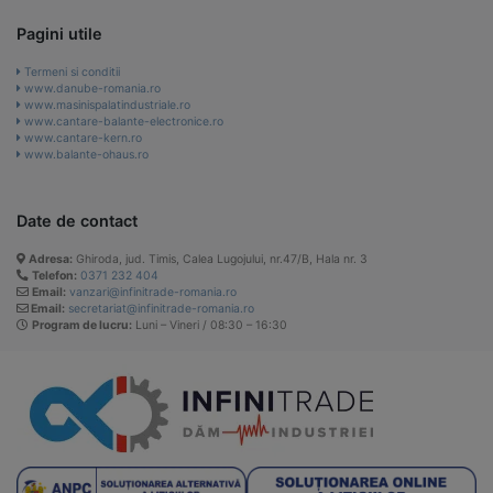
Pagini utile
Termeni si conditii
www.danube-romania.ro
www.masinispalatindustriale.ro
www.cantare-balante-electronice.ro
www.cantare-kern.ro
www.balante-ohaus.ro
Date de contact
Adresa:
Ghiroda, jud. Timis, Calea Lugojului, nr.47/B, Hala nr. 3
Telefon:
0371 232 404
Email:
vanzari@infinitrade-romania.ro
Email:
secretariat@infinitrade-romania.ro
Program de lucru:
Luni – Vineri / 08:30 – 16:30