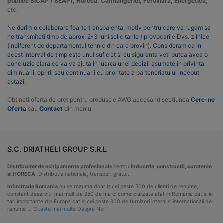
publice SICAP / SEAP), Horeca, Carmangeriei, Feroviara, Energetica,
etc.
Ne dorim o colaborare foarte transparenta, motiv pentru care va rugam sa
ne transmiteti timp de aprox. 2-3 luni solicitarile / provocarile Dvs. zilnice
(indiferent de departamentul tehnic din care provin). Consideram ca in
acest interval de timp este unul suficiet si cu siguranta veti putea avea o
concluzie clara ce va va ajuta in luarea unei decizii asumate in privinta
diminuarii, opririi sau continuarii cu prioritate a parteneriatului inceput
astazi.
Obtineti oferta de pret pentru produsele AWG accesand sectiunea
Cere-ne
Oferta
sau
Contact
din meniu.
S.C. DRIATHELI GROUP S.R.L
Distribuitor de echipamente profesionale
pentru
industrie, constructii, curatenie
si HORECA
. Distributie nationala, transport gratuit.
Infinitrade Romania
nu se rezuma doar la cei peste 500 de clienti de renume,
constant deserviti, mai mult de 250 de marci comercializate atat in Romania cat si in
tari importante din Europa cat si cei peste 300 de furnizori interni si internationali de
renume …
Citeste mai multe Despre Noi