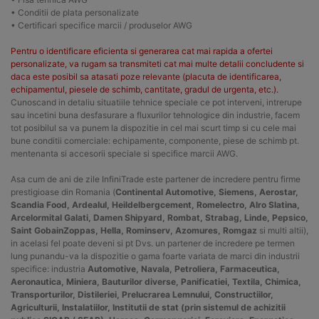
• Conditii de plata personalizate
• Certificari specifice marcii / produselor AWG
Pentru o identificare eficienta si generarea cat mai rapida a ofertei
personalizate, va rugam sa transmiteti cat mai multe detalii concludente si
daca este posibil sa atasati poze relevante (placuta de identificarea,
echipamentul, piesele de schimb, cantitate, gradul de urgenta, etc.).
Cunoscand in detaliu situatiile tehnice speciale ce pot interveni, intrerupe
sau incetini buna desfasurare a fluxurilor tehnologice din industrie, facem
tot posibilul sa va punem la dispozitie in cel mai scurt timp si cu cele mai
bune conditii comerciale: echipamente, componente, piese de schimb pt.
mentenanta si accesorii speciale si specifice marcii AWG.
Asa cum de ani de zile InfiniTrade este partener de incredere pentru firme
prestigioase din Romania (
Continental Automotive, Siemens, Aerostar,
Scandia Food, Ardealul, Heildelbergcement, Romelectro, Alro Slatina,
Arcelormital Galati, Damen Shipyard, Rombat, Strabag, Linde, Pepsico,
Saint GobainZoppas, Hella, Rominserv, Azomures, Romgaz
si multi altii),
in acelasi fel poate deveni si pt Dvs. un partener de incredere pe termen
lung punandu-va la dispozitie o gama foarte variata de marci din industrii
specifice: industria
Automotive, Navala, Petroliera, Farmaceutica,
Aeronautica, Miniera, Bauturilor diverse, Panificatiei, Textila, Chimica,
Transporturilor, Distileriei, Prelucrarea Lemnului, Constructiilor,
Agriculturii, Instalatiilor, Institutii de stat (prin sistemul de achizitii