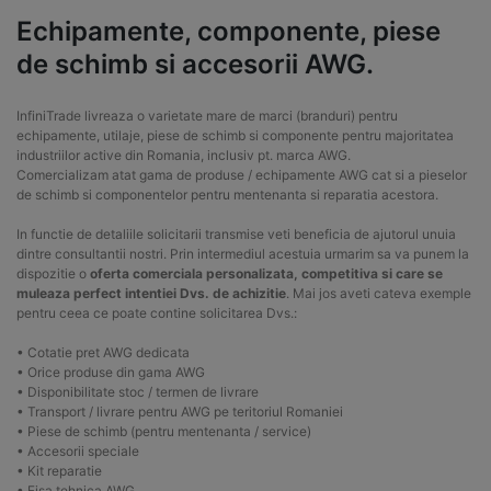
Echipamente, componente, piese
de schimb si accesorii AWG.
InfiniTrade livreaza o varietate mare de marci (branduri) pentru
echipamente, utilaje, piese de schimb si componente pentru majoritatea
industriilor active din Romania, inclusiv pt. marca AWG.
Comercializam atat gama de produse / echipamente AWG cat si a pieselor
de schimb si componentelor pentru mentenanta si reparatia acestora.
In functie de detaliile solicitarii transmise veti beneficia de ajutorul unuia
dintre consultantii nostri. Prin intermediul acestuia urmarim sa va punem la
dispozitie o
oferta comerciala personalizata, competitiva si care se
muleaza perfect intentiei Dvs. de achizitie
. Mai jos aveti cateva exemple
pentru ceea ce poate contine solicitarea Dvs.:
• Cotatie pret AWG dedicata
• Orice produse din gama AWG
• Disponibilitate stoc / termen de livrare
• Transport / livrare pentru AWG pe teritoriul Romaniei
• Piese de schimb (pentru mentenanta / service)
• Accesorii speciale
• Kit reparatie
• Fisa tehnica AWG