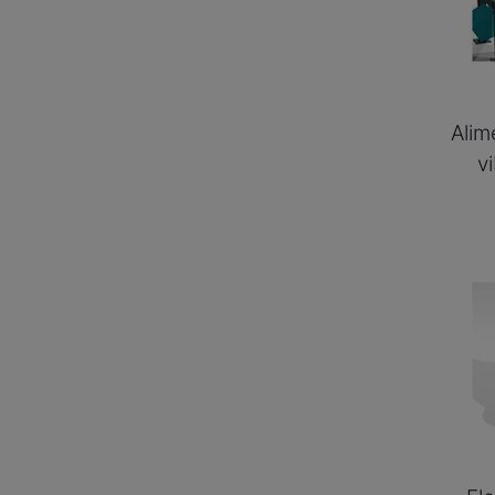
Alim
v