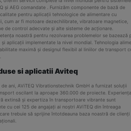
s, oferim servicii complete la nivel mondial pentru sistemele
Q și AEG comandate . Furnizăm componente de bază de
 calitate pentru aplicații tehnologice de alimentare cu
ii, cum ar fi motoare dezechilibrate, vibratoare magnetice,
e de control adecvate și alte sisteme de acționare.
tența noastră pentru rezolvarea problemelor se bazează p
i și aplicații implementate la nivel mondial. Tehnologia ali
bilitate maximă și designul flexibil al liniilor de transport c
.
duse si aplicatii Aviteq
 de ani, AViTEQ Vibrationstechnik GmbH a furnizat soluții
ansport oscilant la aproape 360.000 de proiecte. Experienț
ă extinsă și expertiza în transportoare vibrante sunt
te cu cei 125 de angajați ai noștri AViTEQ din întreaga
care trebuie să sprijine întotdeauna baza noastră de clienți
aționali.