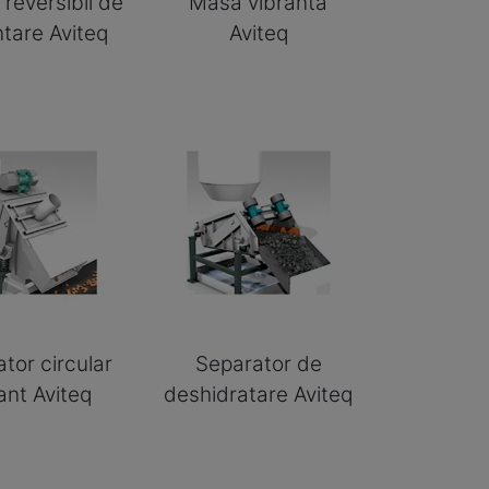
reversibil de
Masa vibranta
ntare Aviteq
Aviteq
tor circular
Separator de
ant Aviteq
deshidratare Aviteq