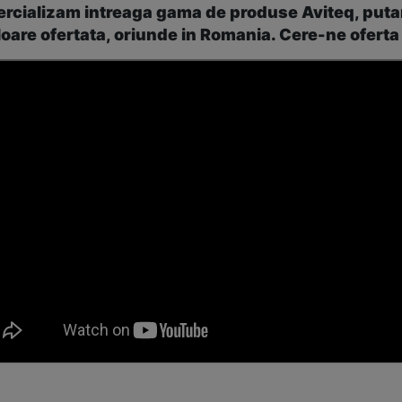
cializam intreaga gama de produse Aviteq, putand 
loare ofertata, oriunde in Romania. Cere-ne oferta