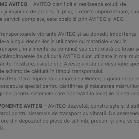
EME AVITEQ
– AViTEQ planifică și realizează soluții de
ii și inginerie de proces. În plus, o ofertă cuprinzătoare, car
e servicii complete, este posibilă prin AViTEQ și AEG.
Transportoarele vibrante AViTEQ și-au dovedit importanța
de-a lungul deceniilor în utilizarea cu materiale vrac: în
transport, în alimentarea continuă sau controlată pe loturi s
Schimbătoarele de căldură AViTEQ sunt utilizate în mai multe
răcite, încălzite, uscate etc. Aceste unități cu destinație s
de schimb de căldură în timpul transportului.
AViTEQ oferă împreună cu marca sa Weiteq o gamă de servic
concepute special pentru cântărirea și măsurarea mărfurilor d
global pentru sistemele care operează la locațiile clienților n
ONENTE AVITEQ
– AViTEQ dezvoltă, construiește și distr
trol pentru sistemele de transport cu vibrații. De asemene
ore din depozitul de piese de schimb, precum și diverse serv
i).