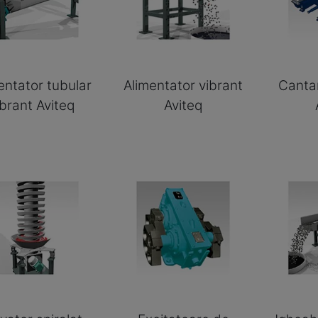
entator tubular
Alimentator vibrant
Canta
ibrant Aviteq
Aviteq