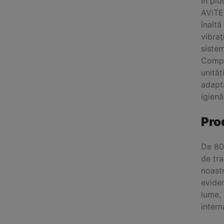
În plu
AViTE
înaltă
vibraț
sistem
Compe
unităț
adapta
igienă
Pro
De 80
de tr
noastr
eviden
lume, 
intern