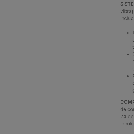
SIST
vibraț
includ
COMP
de con
24 de 
loculu