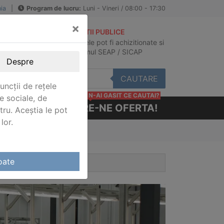
ia
|
Program de lucru:
Luni - Vineri / 08:00 - 17:30
×
ACHIZITII PUBLICE
Produsele pot fi achizitionate si
au
in sistemul SEAP / SICAP
Despre
CAUTARE
uncții de rețele
N-AI GASIT CE CAUTAI?
e sociale, de
CERE-NE OFERTA!
stru. Aceștia le pot
lor.
oate