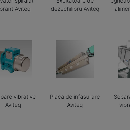
vator spiralat
Excitatoare de
Jgheab 
ibrant Aviteq
dezechilibru Aviteq
alime
oare vibrative
Placa de infasurare
Separa
Aviteq
Aviteq
vibr