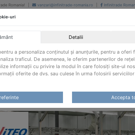
iTrade Romania!
|
vanzari@infinitrade-romania.ro
|
Infinitrade Roman
okie-uri
Peste 500 de furnizori.
Peste 800 de clienti de
renume
Livrari din stoc intern s
National si international
extern
ământ
Detalii
entru a personaliza conținutul și anunțurile, pentru a oferi f
analiza traficul. De asemenea, le oferim partenerilor de rețel
lize informații cu privire la modul în care folosiți site-ul no
mații oferite de dvs. sau culese în urma folosirii serviciilor 
referinte
Accepta t
ITEQ