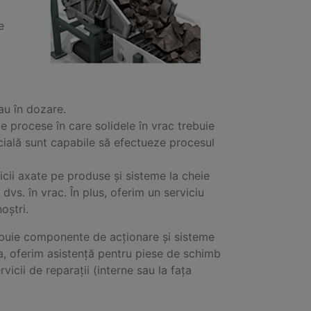
e
au în dozare.
 procese în care solidele în vrac trebuie
pecială sunt capabile să efectueze procesul
ii axate pe produse și sisteme la cheie
vs. în vrac. În plus, oferim un serviciu
oștri.
ibuie componente de acționare și sisteme
a, oferim asistență pentru piese de schimb
icii de reparații (interne sau la fața