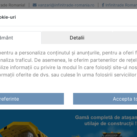
iTrade Romania!
|
vanzari@infinitrade-romania.ro
|
Infinitrade Roman
okie-uri
Peste 500 de furnizori.
Peste 800 de clienti de
renume
Livrari din stoc intern s
National si international
extern
ământ
Detalii
entru a personaliza conținutul și anunțurile, pentru a oferi f
analiza traficul. De asemenea, le oferim partenerilor de rețel
lize informații cu privire la modul în care folosiți site-ul no
mații oferite de dvs. sau culese în urma folosirii serviciilor 
tilaje constructii
referinte
Accepta t
SAMENTE UTILAJE CONSTRUCTII