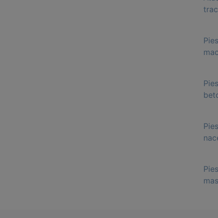
tra
Pie
mac
Pie
bet
Pie
nace
Pie
mas