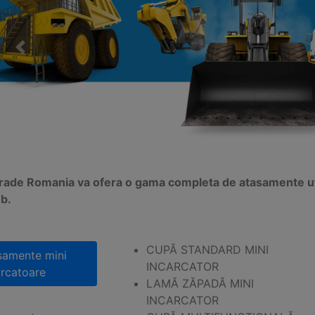
Previous
itrade Romania va ofera o gama completa de atasamente util
b.
CUPĂ STANDARD MINI
samente mini
INCARCATOR
arcatoare
LAMĂ ZĂPADĂ MINI
INCARCATOR