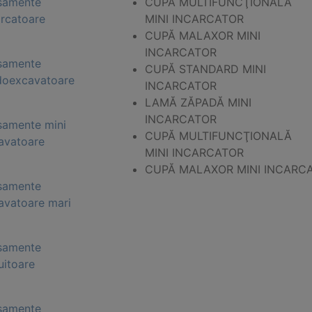
samente
CUPĂ MULTIFUNCŢIONALĂ
arcatoare
MINI INCARCATOR
CUPĂ MALAXOR MINI
INCARCATOR
samente
CUPĂ STANDARD MINI
doexcavatoare
INCARCATOR
LAMĂ ZĂPADĂ MINI
INCARCATOR
samente mini
CUPĂ MULTIFUNCŢIONALĂ
avatoare
MINI INCARCATOR
CUPĂ MALAXOR MINI INCARC
samente
avatoare mari
samente
uitoare
samente