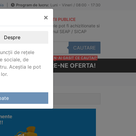
ia
|
Program de lucru:
Luni - Vineri / 08:00 - 17:30
×
ACHIZITII PUBLICE
Produsele pot fi achizitionate si
au
in sistemul SEAP / SICAP
Despre
CAUTARE
uncții de rețele
N-AI GASIT CE CAUTAI?
e sociale, de
CERE-NE OFERTA!
stru. Aceștia le pot
lor.
oate