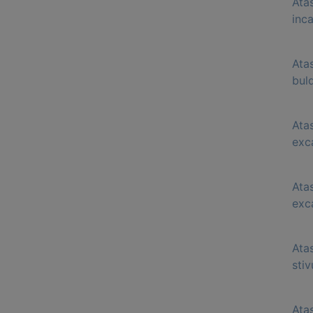
Ata
inc
Ata
bul
Ata
exc
Ata
exc
Ata
stiv
Ata