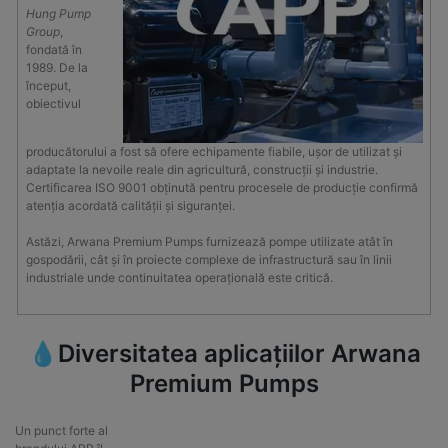
Hung Pump
Group
,
fondată în
1989. De la
început,
obiectivul
producătorului a fost să ofere echipamente fiabile, ușor de utilizat și
adaptate la nevoile reale din agricultură, construcții și industrie.
Certificarea ISO 9001 obținută pentru procesele de producție confirmă
atenția acordată calității și siguranței.
Astăzi, Arwana Premium Pumps furnizează pompe utilizate atât în
gospodării, cât și în proiecte complexe de infrastructură sau în linii
industriale unde continuitatea operațională este critică.
💧Diversitatea aplicațiilor Arwana
Premium Pumps
Un punct forte al