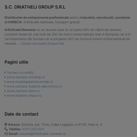
S.C. DRIATHELI GROUP S.R.L
Distribuitor de echipamente profesionale
pentru
industrie, constructii, curatenie
si HORECA
. Distributie nationala, transport gratuit.
Infinitrade Romania
nu se rezuma doar la cei peste 500 de clienti de renume,
constant deserviti, mai mult de 250 de marci comercializate atat in Romania cat si in
tari importante din Europa cat si cei peste 300 de furnizori interni si internationali de
renume …
Citeste mai multe Despre Noi
Pagini utile
Termeni si conditii
www.danube-romania.ro
www.masinispalatindustriale.ro
www.cantare-balante-electronice.ro
www.cantare-kern.ro
www.balante-ohaus.ro
Date de contact
Adresa:
Ghiroda, jud. Timis, Calea Lugojului, nr.47/B, Hala nr. 3
Telefon:
0371 232 404
Email:
vanzari@infinitrade-romania.ro