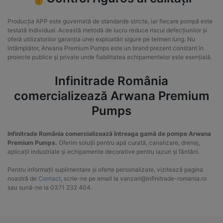
Producția APP este guvernată de standarde stricte, iar fiecare pompă este
testată individual. Această metodă de lucru reduce riscul defecțiunilor și
oferă utilizatorilor garanția unei exploatări sigure pe termen lung. Nu
întâmplător, Arwana Premium Pumps este un brand prezent constant în
proiecte publice și private unde fiabilitatea echipamentelor este esențială.
Infinitrade România
comercializează Arwana Premium
Pumps
Infinitrade România comercializează întreaga gamă de pompe Arwana
Premium Pumps.
Oferim soluții pentru apă curată, canalizare, drenaj,
aplicații industriale și echipamente decorative pentru iazuri și fântâni.
Pentru informații suplimentare și oferte personalizate, vizitează pagina
noastră de
Contact
, scrie-ne pe email la
vanzari@infinitrade-romania.ro
sau sună-ne la
0371 232 404
.