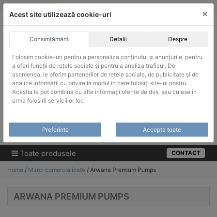
Skip
vanzari@infinitrade-romania.ro
|
Infinitrade Romania
×
to
Acest site utilizează cookie-uri
content
Consimțământ
Detalii
Despre
Folosim cookie-uri pentru a personaliza conținutul și anunțurile, pentru
a oferi funcții de rețele sociale și pentru a analiza traficul. De
asemenea, le oferim partenerilor de rețele sociale, de publicitate și de
ACHIZITII PUBLICE
analize informații cu privire la modul în care folosiți site-ul nostru.
Produsele pot fi achizitionate si in sistemul SEAP / SICAP
Aceștia le pot combina cu alte informații oferite de dvs. sau culese în
urma folosirii serviciilor lor.
Products
search
CAUTARE
Preferinte
Accepta toate
Cere-ne oferta!
Toate produsele
CONTACT
Home
/
Marci comercializate
/ Arwana Premium Pumps
ARWANA PREMIUM PUMPS