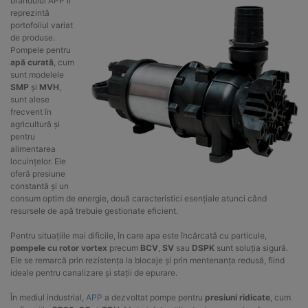
brandului APP îl
reprezintă
portofoliul variat
de produse.
Pompele pentru
apă curată
, cum
sunt modelele
SMP
și
MVH
,
sunt alese
frecvent în
agricultură și
pentru
alimentarea
locuințelor. Ele
oferă presiune
constantă și un
consum optim de energie, două caracteristici esențiale atunci când
resursele de apă trebuie gestionate eficient.
Pentru situațiile mai dificile, în care apa este încărcată cu particule,
pompele cu rotor vortex
precum
BCV
,
SV
sau
DSPK
sunt soluția sigură.
Ele se remarcă prin rezistența la blocaje și prin mentenanța redusă, fiind
ideale pentru canalizare și stații de epurare.
În mediul industrial,
APP
a dezvoltat pompe pentru
presiuni ridicate
, cum