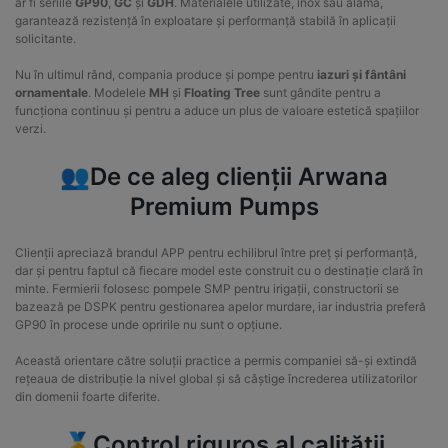
ar fi seriile
GP90
,
GC
și
GDH
. Materialele utilizate, inox sau alamă,
garantează rezistență în exploatare și performanță stabilă în aplicații
solicitante.
Nu în ultimul rând, compania produce și pompe pentru
iazuri și fântâni
ornamentale
. Modelele
MH
și
Floating Tree
sunt gândite pentru a
funcționa continuu și pentru a aduce un plus de valoare estetică spațiilor
verzi.
👥De ce aleg clienții Arwana
Premium Pumps
Clienții apreciază brandul APP pentru echilibrul între preț și performanță,
dar și pentru faptul că fiecare model este construit cu o destinație clară în
minte. Fermierii folosesc pompele SMP pentru irigații, constructorii se
bazează pe DSPK pentru gestionarea apelor murdare, iar industria preferă
GP90 în procese unde opririle nu sunt o opțiune.
Această orientare către soluții practice a permis companiei să-și extindă
rețeaua de distribuție la nivel global și să câștige încrederea utilizatorilor
din domenii foarte diferite.
🥇Control riguros al calității