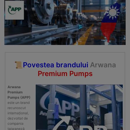
📜
Povestea brandului
Arwana
Premium Pumps
Arwana
Premium
Pumps (APP)
este un brand
recunoscut
internațional,
dezvoltat de
compania
taiwaneză