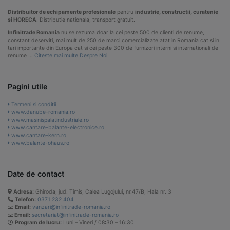
Distribuitor de echipamente profesionale
pentru
industrie, constructii, curatenie
si HORECA
. Distributie nationala, transport gratuit.
Infinitrade Romania
nu se rezuma doar la cei peste 500 de clienti de renume,
constant deserviti, mai mult de 250 de marci comercializate atat in Romania cat si in
tari importante din Europa cat si cei peste 300 de furnizori interni si internationali de
renume …
Citeste mai multe Despre Noi
Pagini utile
Termeni si conditii
www.danube-romania.ro
www.masinispalatindustriale.ro
www.cantare-balante-electronice.ro
www.cantare-kern.ro
www.balante-ohaus.ro
Date de contact
Adresa:
Ghiroda, jud. Timis, Calea Lugojului, nr.47/B, Hala nr. 3
Telefon:
0371 232 404
Email:
vanzari@infinitrade-romania.ro
Email:
secretariat@infinitrade-romania.ro
Program de lucru:
Luni – Vineri / 08:30 – 16:30