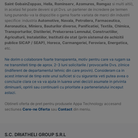
Saint GobainZoppas, Hella, Rominserv, Azomures, Romgaz
si multi altii),
in acelasi fel poate deveni si pt Dvs. un partener de incredere pe termen
lung punandu-va la dispozitie o gama foarte variata de marci din industrii
specifice: industria
Automotive, Navala, Petroliera, Farmaceutica,
Aeronautica, Miniera, Bauturilor diverse, Panificatiei, Textila, Chimica,
Transporturilor, Distileriei, Prelucrarea Lemnului, Constructiilor,
Agriculturii, Instalatiilor, Institutii de stat (prin sistemul de achizitii
publice SICAP / SEAP), Horeca, Carmangeriei, Feroviara, Energetica,
etc.
Ne dorim o colaborare foarte transparenta, motiv pentru care va rugam sa
ne transmiteti timp de aprox. 2-3 luni solicitarile / provocarile Dvs. zilnice
(indiferent de departamentul tehnic din care provin). Consideram ca in
acest interval de timp este unul suficiet si cu siguranta veti putea avea o
concluzie clara ce va va ajuta in luarea unei decizii asumate in privinta
diminuarii, opririi sau continuarii cu prioritate a parteneriatului inceput
astazi.
Obtineti oferta de pret pentru produsele Appa Technology accesand
sectiunea
Cere-ne Oferta
sau
Contact
din meniu.
S.C. DRIATHELI GROUP S.R.L