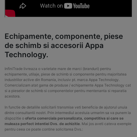
Echipamente, componente, piese
de schimb si accesorii Appa
Technology.
InfiniTrade livreaza o varietate mare de marci (branduri) pentru
echipamente, utilaje, piese de schimb si componente pentru majoritatea
industriilor active din Romania, inclusiv pt. marca Appa Technology.
Comercializam atat gama de produse / echipamente Appa Technology cat
si a pieselor de schimb si componentelor pentru mentenanta si reparatia
acestora.
In functie de detaliile solicitarii transmise veti beneficia de ajutorul unuia
dintre consultantii nostri. Prin intermediul acestuia urmarim sa va punem la
dispozitie o
oferta comerciala personalizata, competitiva si care se
muleaza perfect intentiei Dvs. de achizitie
. Mai jos aveti cateva exemple
pentru ceea ce poate contine solicitarea Dvs.: