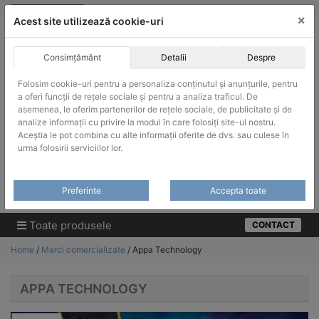
Skip
vanzari@infinitrade-romania.ro
|
Infinitrade Romania
×
to
Acest site utilizează cookie-uri
content
Consimțământ
Detalii
Despre
Folosim cookie-uri pentru a personaliza conținutul și anunțurile, pentru
a oferi funcții de rețele sociale și pentru a analiza traficul. De
asemenea, le oferim partenerilor de rețele sociale, de publicitate și de
ACHIZITII PUBLICE
analize informații cu privire la modul în care folosiți site-ul nostru.
Produsele pot fi achizitionate si in sistemul SEAP / SICAP
Aceștia le pot combina cu alte informații oferite de dvs. sau culese în
urma folosirii serviciilor lor.
Products
search
CAUTARE
Preferinte
Accepta toate
Cere-ne oferta!
Toate produsele
CONTACT
Home
/
Marci comercializate
/ Appa Technology
APPA TECHNOLOGY