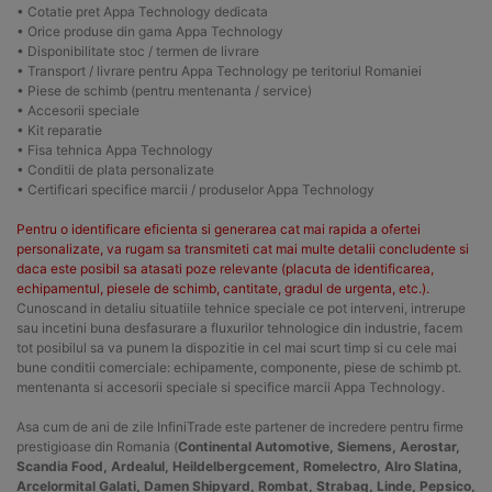
• Cotatie pret Appa Technology dedicata
• Orice produse din gama Appa Technology
• Disponibilitate stoc / termen de livrare
• Transport / livrare pentru Appa Technology pe teritoriul Romaniei
• Piese de schimb (pentru mentenanta / service)
• Accesorii speciale
• Kit reparatie
• Fisa tehnica Appa Technology
• Conditii de plata personalizate
• Certificari specifice marcii / produselor Appa Technology
Pentru o identificare eficienta si generarea cat mai rapida a ofertei
personalizate, va rugam sa transmiteti cat mai multe detalii concludente si
daca este posibil sa atasati poze relevante (placuta de identificarea,
echipamentul, piesele de schimb, cantitate, gradul de urgenta, etc.).
Cunoscand in detaliu situatiile tehnice speciale ce pot interveni, intrerupe
sau incetini buna desfasurare a fluxurilor tehnologice din industrie, facem
tot posibilul sa va punem la dispozitie in cel mai scurt timp si cu cele mai
bune conditii comerciale: echipamente, componente, piese de schimb pt.
mentenanta si accesorii speciale si specifice marcii Appa Technology.
Asa cum de ani de zile InfiniTrade este partener de incredere pentru firme
prestigioase din Romania (
Continental Automotive, Siemens, Aerostar,
Scandia Food, Ardealul, Heildelbergcement, Romelectro, Alro Slatina,
Arcelormital Galati, Damen Shipyard, Rombat, Strabag, Linde, Pepsico,