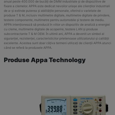
anual peste 400.000 de bucăți de DMM industriale și de dispozitive de
fixare a clemelor. APPA este dedicat nevoilor uriașe ale clienților industriali
de a-și extinde puterea și abilitățile personale, oferind o varietate de
produse T & M, inclusiv multimetre digitale, multimetre digitale de prindere,
testere componente, multimetre pentru automobile și testere de mediu.
APPA intenționează să producă în viitor un dispozitiv de analiză a energiei
cu cleme, multimetre digitale de acoperire, testere LAN și produse
subcontractante T & M OEM. În ultimii ani, APPA a devenit un simbol al
siguranței, rezistenței, caracteristicilor prietenoase utilizatorului și calității
excelente. Acestea sunt doar câțiva termeni utilizați de clienții APPA atunci
când se referă la produsele APPA.
Produse Appa Technology