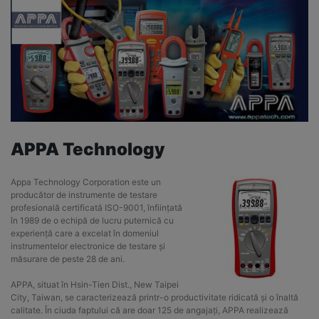
APPA Technology
Appa Technology Corporation este un
producător de instrumente de testare
profesională certificată ISO-9001, înființată
în 1989 de o echipă de lucru puternică cu
experiență care a excelat în domeniul
instrumentelor electronice de testare și
măsurare de peste 28 de ani.
APPA, situat în Hsin-Tien Dist., New Taipei
City, Taiwan, se caracterizează printr-o productivitate ridicată și o înaltă
calitate. În ciuda faptului că are doar 125 de angajați, APPA realizează