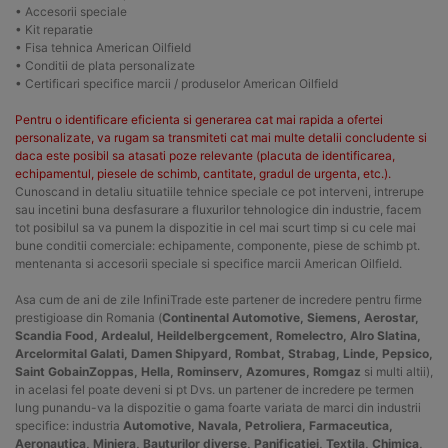
• Accesorii speciale
• Kit reparatie
• Fisa tehnica American Oilfield
• Conditii de plata personalizate
• Certificari specifice marcii / produselor American Oilfield
Pentru o identificare eficienta si generarea cat mai rapida a ofertei
personalizate, va rugam sa transmiteti cat mai multe detalii concludente si
daca este posibil sa atasati poze relevante (placuta de identificarea,
echipamentul, piesele de schimb, cantitate, gradul de urgenta, etc.).
Cunoscand in detaliu situatiile tehnice speciale ce pot interveni, intrerupe
sau incetini buna desfasurare a fluxurilor tehnologice din industrie, facem
tot posibilul sa va punem la dispozitie in cel mai scurt timp si cu cele mai
bune conditii comerciale: echipamente, componente, piese de schimb pt.
mentenanta si accesorii speciale si specifice marcii American Oilfield.
Asa cum de ani de zile InfiniTrade este partener de incredere pentru firme
prestigioase din Romania (
Continental Automotive, Siemens, Aerostar,
Scandia Food, Ardealul, Heildelbergcement, Romelectro, Alro Slatina,
Arcelormital Galati, Damen Shipyard, Rombat, Strabag, Linde, Pepsico,
Saint GobainZoppas, Hella, Rominserv, Azomures, Romgaz
si multi altii),
in acelasi fel poate deveni si pt Dvs. un partener de incredere pe termen
lung punandu-va la dispozitie o gama foarte variata de marci din industrii
specifice: industria
Automotive, Navala, Petroliera, Farmaceutica,
Aeronautica, Miniera, Bauturilor diverse, Panificatiei, Textila, Chimica,