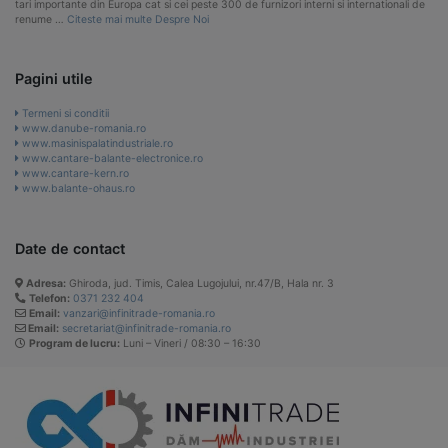
tari importante din Europa cat si cei peste 300 de furnizori interni si internationali de
renume …
Citeste mai multe Despre Noi
Pagini utile
Termeni si conditii
www.danube-romania.ro
www.masinispalatindustriale.ro
www.cantare-balante-electronice.ro
www.cantare-kern.ro
www.balante-ohaus.ro
Date de contact
Adresa:
Ghiroda, jud. Timis, Calea Lugojului, nr.47/B, Hala nr. 3
Telefon:
0371 232 404
Email:
vanzari@infinitrade-romania.ro
Email:
secretariat@infinitrade-romania.ro
Program de lucru:
Luni – Vineri / 08:30 – 16:30