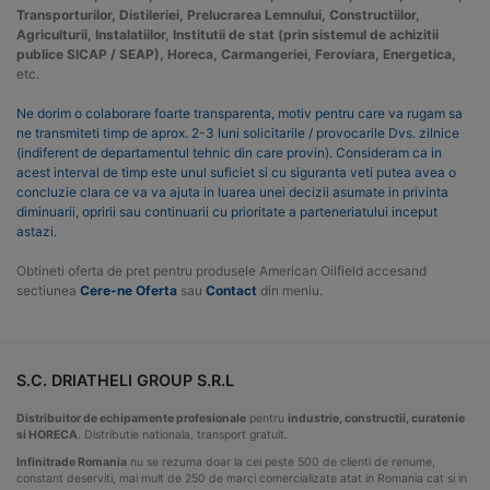
Transporturilor, Distileriei, Prelucrarea Lemnului, Constructiilor,
Agriculturii, Instalatiilor, Institutii de stat (prin sistemul de achizitii
publice SICAP / SEAP), Horeca, Carmangeriei, Feroviara, Energetica,
etc.
Ne dorim o colaborare foarte transparenta, motiv pentru care va rugam sa
ne transmiteti timp de aprox. 2-3 luni solicitarile / provocarile Dvs. zilnice
(indiferent de departamentul tehnic din care provin). Consideram ca in
acest interval de timp este unul suficiet si cu siguranta veti putea avea o
concluzie clara ce va va ajuta in luarea unei decizii asumate in privinta
diminuarii, opririi sau continuarii cu prioritate a parteneriatului inceput
astazi.
Obtineti oferta de pret pentru produsele American Oilfield accesand
sectiunea
Cere-ne Oferta
sau
Contact
din meniu.
S.C. DRIATHELI GROUP S.R.L
Distribuitor de echipamente profesionale
pentru
industrie, constructii, curatenie
si HORECA
. Distributie nationala, transport gratuit.
Infinitrade Romania
nu se rezuma doar la cei peste 500 de clienti de renume,
constant deserviti, mai mult de 250 de marci comercializate atat in Romania cat si in