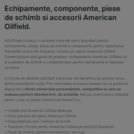
Echipamente, componente, piese
de schimb si accesorii American
Oilfield.
InfiniTrade livreaza o varietate mare de marci (branduri) pentru
echipamente, utilaje, piese de schimb si componente pentru majoritatea
industriilor active din Romania, inclusiv pt. marca American Oilfield.
Comercializam atat gama de produse / echipamente American Oilfield cat
si a pieselor de schimb si componentelor pentru mentenanta si reparatia
acestora.
In functie de detaliile solicitarii transmise veti beneficia de ajutorul unuia
dintre consultantii nostri. Prin intermediul acestuia urmarim sa va punem la
dispozitie o
oferta comerciala personalizata, competitiva si care se
muleaza perfect intentiei Dvs. de achizitie
. Mai jos aveti cateva exemple
pentru ceea ce poate contine solicitarea Dvs.:
• Cotatie pret American Oilfield dedicata
• Orice produse din gama American Oilfield
• Disponibilitate stoc / termen de livrare
• Transport / livrare pentru American Oilfield pe teritoriul Romaniei
• Piese de schimb (pentru mentenanta / service)