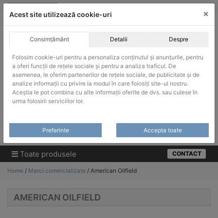
Skip
vanzari@infinitrade-romania.ro
|
Infinitrade Romania
×
to
Acest site utilizează cookie-uri
content
Consimțământ
Detalii
Despre
Folosim cookie-uri pentru a personaliza conținutul și anunțurile, pentru
a oferi funcții de rețele sociale și pentru a analiza traficul. De
asemenea, le oferim partenerilor de rețele sociale, de publicitate și de
ACHIZITII PUBLICE
analize informații cu privire la modul în care folosiți site-ul nostru.
Produsele pot fi achizitionate si in sistemul SEAP / SICAP
Aceștia le pot combina cu alte informații oferite de dvs. sau culese în
urma folosirii serviciilor lor.
Products
search
CAUTARE
Preferinte
Accepta toate
Cere-ne oferta!
Toate produsele
CONTACT
Home
/
Marci comercializate
/ American Oilfield
AMERICAN OILFIELD