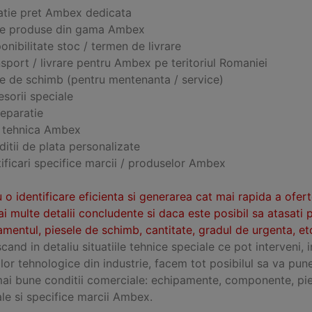
atie pret Ambex dedicata
ce produse din gama Ambex
onibilitate stoc / termen de livrare
sport / livrare pentru Ambex pe teritoriul Romaniei
se de schimb (pentru mentenanta / service)
sorii speciale
reparatie
a tehnica Ambex
itii de plata personalizate
ificari specifice marcii / produselor Ambex
 o identificare eficienta si generarea cat mai rapida a ofer
i multe detalii concludente si daca este posibil sa atasati 
mentul, piesele de schimb, cantitate, gradul de urgenta, etc
and in detaliu situatiile tehnice speciale ce pot interveni, 
ilor tehnologice din industrie, facem tot posibilul sa va pun
mai bune conditii comerciale: echipamente, componente, pie
le si specifice marcii Ambex.