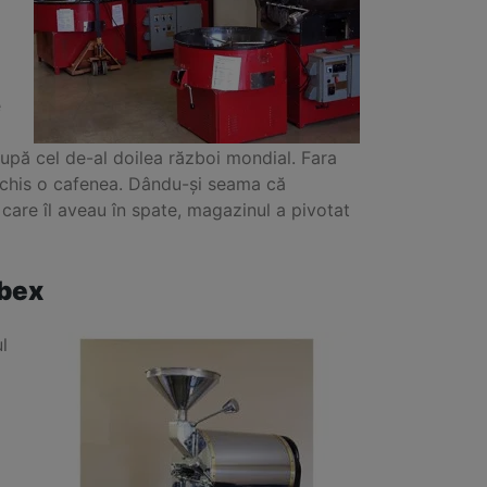
e
upă cel de-al doilea război mondial. Fara
deschis o cafenea. Dându-și seama că
 care îl aveau în spate, magazinul a pivotat
mbex
l