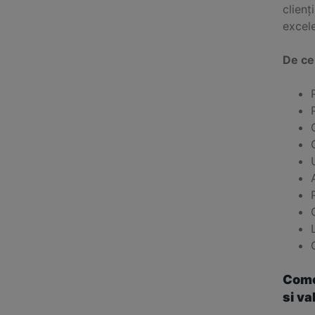
clienț
excel
De ce
Come
si va