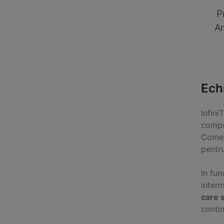
P
A
Ech
Infini
compo
Comer
pentr
In fun
inter
care s
contin