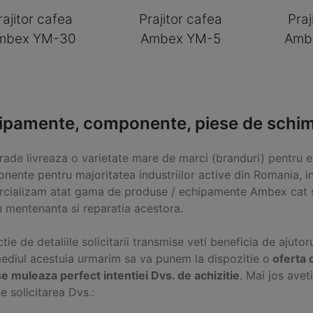
rajitor cafea
Prajitor cafea
Praj
mbex YM-30
Ambex YM-5
Amb
ipamente, componente, piese de schim
Trade livreaza o varietate mare de marci (branduri) pentru e
nente pentru majoritatea industriilor active din Romania, i
cializam atat gama de produse / echipamente Ambex cat s
u mentenanta si reparatia acestora.
ctie de detaliile solicitarii transmise veti beneficia de ajutor
mediul acestuia urmarim sa va punem la dispozitie o
oferta 
e muleaza perfect intentiei Dvs. de achizitie
. Mai jos ave
e solicitarea Dvs.: