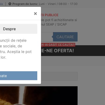
ia
|
Program de lucru:
Luni - Vineri / 08:00 - 17:30
×
ACHIZITII PUBLICE
Produsele pot fi achizitionate si
au
in sistemul SEAP / SICAP
Despre
CAUTARE
uncții de rețele
N-AI GASIT CE CAUTAI?
e sociale, de
CERE-NE OFERTA!
stru. Aceștia le pot
lor.
oate