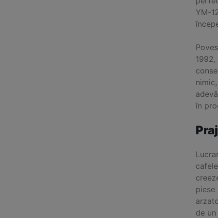
perfec
YM-12
începe
Poves
1992, 
consec
nimic,
adevăr
în pro
Pra
Lucran
cafele
creeze
piese 
arzat
de un 