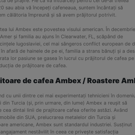
tă de prăjire. Fie că vă întoarceți pentru cel de-al treilea
0 sau abia vă începeți cafeneaua, suntem încântați să
m călătoria împreună și să avem prăjitorul potrivit.
tea lui Ambex este povestea visului american. În decembri
Amer și familia au ajuns în Clearwater, FL, scăpând de
ințele Iugoslaviei, cel mai sângeros conflict european de d
 în afară de hainele de pe ei, familia a strans bănuți și a 
ata lor pasiune se gasea în lucrul cu prăjitorul de cafea pe
ducția de prăjitoare de cafea.
jitoare de cafea Ambex / Roastere A
d cu unii dintre cei mai experimentați tehnicieni în domeniu
i din Turcia (și, prin urmare, din lume) Ambex a reușit să
 cea dintai linii de prajitoare cafea oferite astăzi. Având
mobile din SUA, prelucrarea metalelor din Turcia și
oare americane, Ambex sunt standardul industriei. Susținut
angajament nestăvilit în ceea ce privește satisfacția