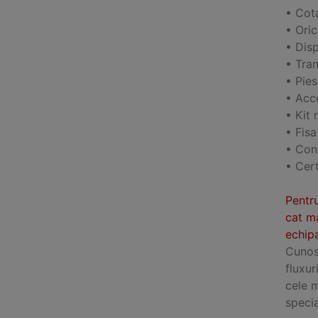
• Cot
• Ori
• Disp
• Tran
• Pie
• Acce
• Kit 
• Fis
• Cond
• Cert
Pentru
cat ma
echipa
Cunosc
fluxur
cele 
specia