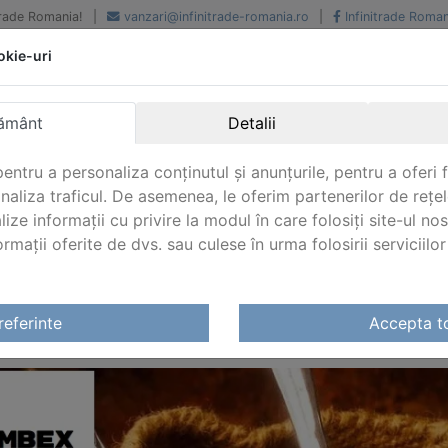
iTrade Romania!
|
vanzari@infinitrade-romania.ro
|
Infinitrade Roman
okie-uri
Peste 500 de furnizori.
Peste 800 de clienti de
renume
Livrari din stoc intern s
National si international
extern
ământ
Detalii
entru a personaliza conținutul și anunțurile, pentru a oferi f
analiza traficul. De asemenea, le oferim partenerilor de rețel
lize informații cu privire la modul în care folosiți site-ul no
mații oferite de dvs. sau culese în urma folosirii serviciilor 
referinte
Accepta t
BEX