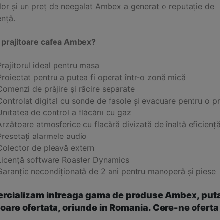
ilor și un preț de neegalat Ambex a generat o reputație de
ență.
 prajitoare cafea Ambex?
Prajitorul ideal pentru masa
Proiectat pentru a putea fi operat într-o zonă mică
Comenzi de prăjire și răcire separate
Controlat digital cu sonde de fasole și evacuare pentru o pr
Unitatea de control a flăcării cu gaz
Arzătoare atmosferice cu flacără divizată de înaltă eficienț
Presetați alarmele audio
Colector de pleavă extern
Licență software Roaster Dynamics
Garanție necondiționată de 2 ani pentru manoperă și piese
rcializam intreaga gama de produse Ambex, putand 
loare ofertata, oriunde in Romania. Cere-ne ofer