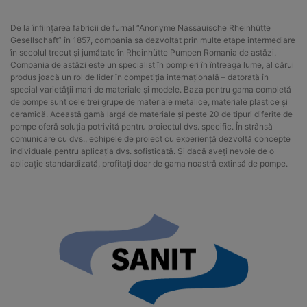
De la înființarea fabricii de furnal “Anonyme Nassauische Rheinhütte
Gesellschaft” în 1857, compania sa dezvoltat prin multe etape intermediare
în secolul trecut și jumătate în Rheinhütte Pumpen Romania de astăzi.
Compania de astăzi este un specialist în pompieri în întreaga lume, al cărui
produs joacă un rol de lider în competiția internațională – datorată în
special varietății mari de materiale și modele. Baza pentru gama completă
de pompe sunt cele trei grupe de materiale metalice, materiale plastice și
ceramică. Această gamă largă de materiale și peste 20 de tipuri diferite de
pompe oferă soluția potrivită pentru proiectul dvs. specific. În strânsă
comunicare cu dvs., echipele de proiect cu experiență dezvoltă concepte
individuale pentru aplicația dvs. sofisticată. Și dacă aveți nevoie de o
aplicație standardizată, profitați doar de gama noastră extinsă de pompe.