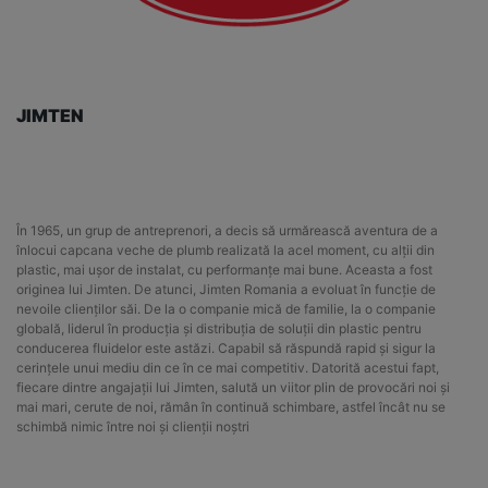
JIMTEN
În 1965, un grup de antreprenori, a decis să urmărească aventura de a
înlocui capcana veche de plumb realizată la acel moment, cu alții din
plastic, mai ușor de instalat, cu performanțe mai bune. Aceasta a fost
originea lui Jimten. De atunci, Jimten Romania a evoluat în funcție de
nevoile clienților săi. De la o companie mică de familie, la o companie
globală, liderul în producția și distribuția de soluții din plastic pentru
conducerea fluidelor este astăzi. Capabil să răspundă rapid și sigur la
cerințele unui mediu din ce în ce mai competitiv. Datorită acestui fapt,
fiecare dintre angajații lui Jimten, salută un viitor plin de provocări noi și
mai mari, cerute de noi, rămân în continuă schimbare, astfel încât nu se
schimbă nimic între noi și clienții noștri