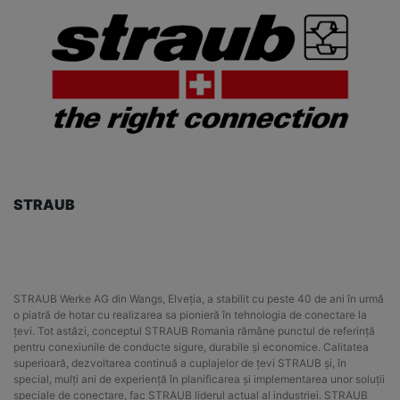
STRAUB
STRAUB Werke AG din Wangs, Elveția, a stabilit cu peste 40 de ani în urmă
o piatră de hotar cu realizarea sa pionieră în tehnologia de conectare la
țevi. Tot astăzi, conceptul STRAUB Romania rămâne punctul de referință
pentru conexiunile de conducte sigure, durabile și economice. Calitatea
superioară, dezvoltarea continuă a cuplajelor de țevi STRAUB și, în
special, mulți ani de experiență în planificarea și implementarea unor soluții
speciale de conectare, fac STRAUB liderul actual al industriei. STRAUB