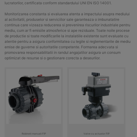
lucratorilor, certificata conform standardului UNI EN ISO 14001.
Monitorizarea constanta si evaluarea atenta a impactului asupra mediului
al activitatii, produselor si serviciilor sale garanteaza o imbunatatire
continua care vizeaza reducerea si prevenirea riscurilor industriale pentru
mediu, cum ar fi emisiile atmosferice si ape reziduale. Toate noile procese
de productie si toate modificarile la instalatiile existente sunt evaluate cu
atentie pentru a asigura conformitatea cu legile si reglementarile de mediu
emise de guverne si autoritatile competente. Formarea adecvata si
promovarea responsabilitatii in randul angajatilor asigura un consum
optimizat de resurse si o gestionare corecta a deseurilor.
Robineti manuali FIP
Valve cu actuator FIP