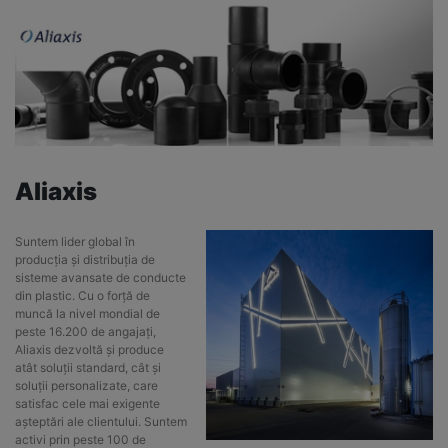
Aliaxis
Suntem lider global în
producția și distribuția de
sisteme avansate de conducte
din plastic. Cu o forță de
muncă la nivel mondial de
peste 16.200 de angajați,
Aliaxis dezvoltă și produce
atât soluții standard, cât și
soluții personalizate, care
satisfac cele mai exigente
așteptări ale clientului. Suntem
activi prin peste 100 de