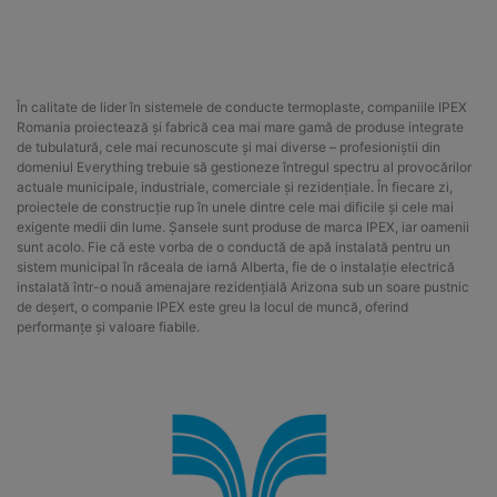
În calitate de lider în sistemele de conducte termoplaste, companiile IPEX
Romania proiectează și fabrică cea mai mare gamă de produse integrate
de tubulatură, cele mai recunoscute și mai diverse – profesioniștii din
domeniul Everything trebuie să gestioneze întregul spectru al provocărilor
actuale municipale, industriale, comerciale și rezidențiale. În fiecare zi,
proiectele de construcție rup în unele dintre cele mai dificile și cele mai
exigente medii din lume. Șansele sunt produse de marca IPEX, iar oamenii
sunt acolo. Fie că este vorba de o conductă de apă instalată pentru un
sistem municipal în răceala de iarnă Alberta, fie de o instalație electrică
instalată într-o nouă amenajare rezidențială Arizona sub un soare pustnic
de deșert, o companie IPEX este greu la locul de muncă, oferind
performanțe și valoare fiabile.