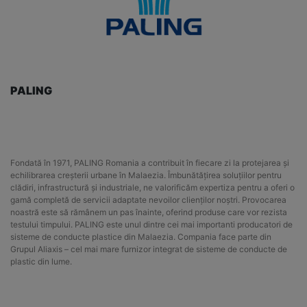
PALING
Fondată în 1971, PALING Romania a contribuit în fiecare zi la protejarea și
echilibrarea creșterii urbane în Malaezia. Îmbunătățirea soluțiilor pentru
clădiri, infrastructură și industriale, ne valorificăm expertiza pentru a oferi o
gamă completă de servicii adaptate nevoilor clienților noștri. Provocarea
noastră este să rămânem un pas înainte, oferind produse care vor rezista
testului timpului. PALING este unul dintre cei mai importanti producatori de
sisteme de conducte plastice din Malaezia. Compania face parte din
Grupul Aliaxis – cel mai mare furnizor integrat de sisteme de conducte de
plastic din lume.