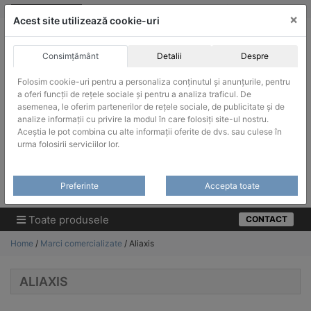
Skip
vanzari@infinitrade-romania.ro
|
Infinitrade Romania
×
to
Acest site utilizează cookie-uri
content
Consimțământ
Detalii
Despre
Folosim cookie-uri pentru a personaliza conținutul și anunțurile, pentru
a oferi funcții de rețele sociale și pentru a analiza traficul. De
asemenea, le oferim partenerilor de rețele sociale, de publicitate și de
ACHIZITII PUBLICE
analize informații cu privire la modul în care folosiți site-ul nostru.
Produsele pot fi achizitionate si in sistemul SEAP / SICAP
Aceștia le pot combina cu alte informații oferite de dvs. sau culese în
urma folosirii serviciilor lor.
Products
search
CAUTARE
Preferinte
Accepta toate
Cere-ne oferta!
Toate produsele
CONTACT
Home
/
Marci comercializate
/ Aliaxis
ALIAXIS