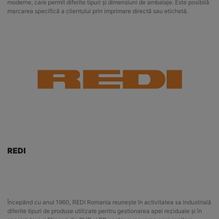
moderne, care permit diferite tipuri și dimensiuni de ambalaje. Este posibilă
marcarea specifică a clientului prin imprimare directă sau etichetă.
REDI
Începând cu anul 1960, REDI Romania reunește în activitatea sa industrială
diferite tipuri de produse utilizate pentru gestionarea apei reziduale și în