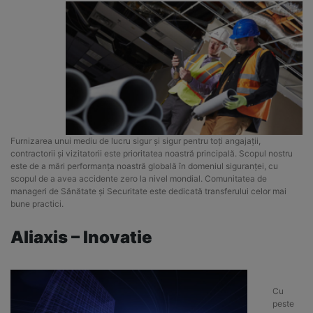
Furnizarea unui mediu de lucru sigur și sigur pentru toți angajații,
contractorii și vizitatorii este prioritatea noastră principală. Scopul nostru
este de a mări performanța noastră globală în domeniul siguranței, cu
scopul de a avea accidente zero la nivel mondial. Comunitatea de
manageri de Sănătate și Securitate este dedicată transferului celor mai
bune practici.
Aliaxis – Inovatie
Cu
peste