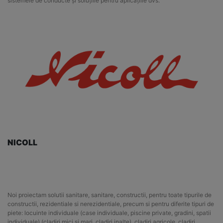
sistemele de conducte și soluțiile pentru aplicațiile dvs.
NICOLL
Noi proiectam solutii sanitare, sanitare, constructii, pentru toate tipurile de
constructii, rezidentiale si nerezidentiale, precum si pentru diferite tipuri de
piete: locuinte individuale (case individuale, piscine private, gradini, spatii
individuale) (cladiri mici si mari, cladiri inalte), cladiri agricole, cladiri