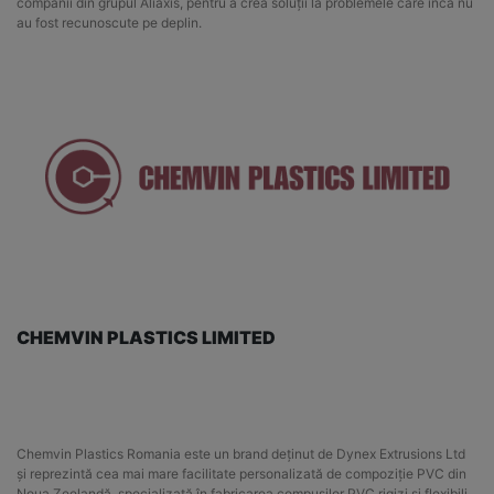
companii din grupul Aliaxis, pentru a crea soluții la problemele care încă nu
au fost recunoscute pe deplin.
CHEMVIN PLASTICS LIMITED
Chemvin Plastics Romania este un brand deținut de Dynex Extrusions Ltd
și reprezintă cea mai mare facilitate personalizată de compoziție PVC din
Noua Zeelandă, specializată în fabricarea compușilor PVC rigizi și flexibili,