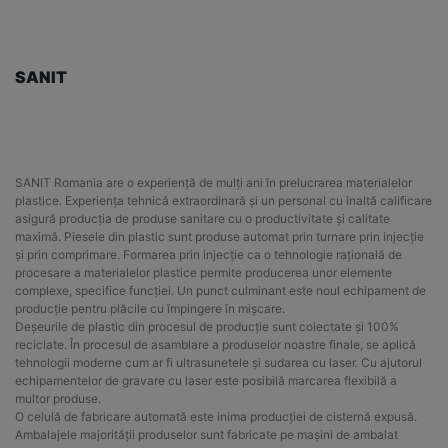
SANIT
SANIT Romania are o experiență de mulți ani în prelucrarea materialelor
plastice. Experiența tehnică extraordinară și un personal cu înaltă calificare
asigură producția de produse sanitare cu o productivitate și calitate
maximă. Piesele din plastic sunt produse automat prin turnare prin injecție
și prin comprimare. Formarea prin injecție ca o tehnologie rațională de
procesare a materialelor plastice permite producerea unor elemente
complexe, specifice funcției. Un punct culminant este noul echipament de
producție pentru plăcile cu împingere în mișcare.
Deșeurile de plastic din procesul de producție sunt colectate și 100%
reciclate. În procesul de asamblare a produselor noastre finale, se aplică
tehnologii moderne cum ar fi ultrasunetele și sudarea cu laser. Cu ajutorul
echipamentelor de gravare cu laser este posibilă marcarea flexibilă a
multor produse.
O celulă de fabricare automată este inima producției de cisternă expusă.
Ambalajele majorității produselor sunt fabricate pe mașini de ambalat