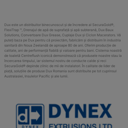
Dux este un distribuitor binecunoscut și de încredere al SecuraGold®,
FlexiTrap ™, Drenajul de apă de suprafață și apă subterană, Dux Baux
Solutions, Convertoare Dux Grease, Cuplaje Dux și Ciclon Macerators. Vă
puteți baza pe Dux pentru că proiectăm, fabricăm și distribuim în industria
sanitară din Noua Zeelandă de aproape 80 de ani. Oferim producție de
calitate, ani de performanță fiabilă și valoare pentru bani. Cisterna noastră
de toaletă Centreflush iconică demonstrează că produsele noastre stau la
încercarea timpului, iar sistemul nostru de conducte calde și reci
SecuraGold® depinde zilnic de mii de instalatori. În calitate de lider de
piață, soluțiile de produse Dux Romania sunt distribuite pe tot cuprinsul
Australasiei, Insulelor Pacific și ale lumii.