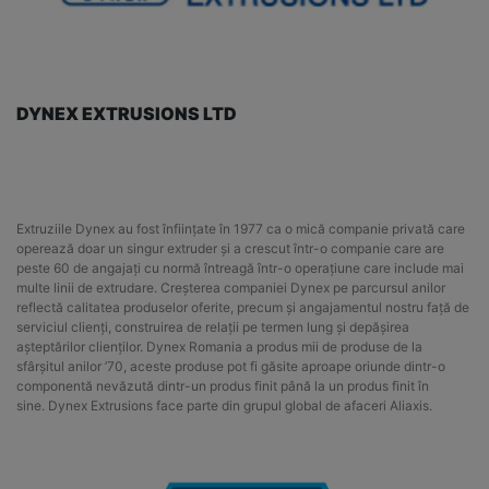
DYNEX EXTRUSIONS LTD
Extruziile Dynex au fost înființate în 1977 ca o mică companie privată care
operează doar un singur extruder și a crescut într-o companie care are
peste 60 de angajați cu normă întreagă într-o operațiune care include mai
multe linii de extrudare. Creșterea companiei Dynex pe parcursul anilor
reflectă calitatea produselor oferite, precum și angajamentul nostru față de
serviciul clienți, construirea de relații pe termen lung și depășirea
așteptărilor clienților. Dynex Romania a produs mii de produse de la
sfârșitul anilor ’70, aceste produse pot fi găsite aproape oriunde dintr-o
componentă nevăzută dintr-un produs finit până la un produs finit în
sine. Dynex Extrusions face parte din grupul global de afaceri Aliaxis.