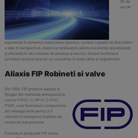
50 de
ani de
experiență în domeniul materialelor plastice, suntem capabili să dezvoltăm
o idee în perspectivă. Aliaxis se străduiește pentru excelență operațională
și eficiență în dezvoltarea de produse și servicii. Grupul facilitează
schimbul de bune practici și cunoștințe în toate țările și segmentele.
Aliaxis FIP Robineti si valve
Din 1954, FIP produce supape si
fitinguri din materiale termoplastice,
cum ar fi PVC-U, PP-H, C-PVC,
PVDF, care furnizeaza componente
din intreaga lume pentru a fi
utilizate in transportul fluidelor de
conducte sub presiune.
Formate in produsele FIP exista