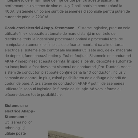
îndeplinesc cele mai înalte cerințe cerute pentru aceste aplicații. În
performanțe cu sisteme de șine cu 4 și 7 poli, potrivite pentru până la
400A. Sistemele unipolare sunt de asemenea disponibile pentru puteri de
curent de până la 2200A!
Conductori electrici Akapp-Stemmann
– Sisteme logistice, precum cele
utilizate în ex. depozite automate de mare distanță în centrele de
distribuție, trebuie îndeplinită procesarea optimă a procesului total de
manipulare a comenzilor. În plus, este foarte important ca alimentarea
electrică și sistemele de control ale mașinilor utilizate aici, de ex. macarale
de depozit, funcționează optim și fără defecțiuni. Sistemele de conductori
AKAPP îndeplinesc această cerință. În special pentru depozitele automate
cu locaș înalt, a fost dezvoltat sistemul de conductori „Pro-Ductor”. Acest
sistem de conductori plat poate conține până la 10 conductori, inclusiv
semnale de control. În plus, există posibilitatea de a adăuga o bandă de
coduri de bare. Alte sisteme de conductori AKAPP pot fi, de asemenea,
utilizate în scopuri logistice, în funcție de situație. Vă vom informa cu
plăcere despre toate posibilitățile.
Sisteme sine
electrice Akapp-
Stemmann –
Utilizarea noilor
tehnologii și
utilaje poate