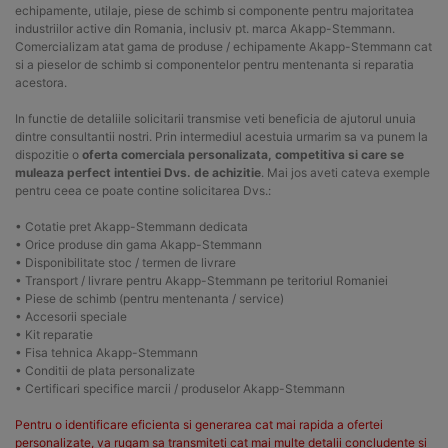
echipamente, utilaje, piese de schimb si componente pentru majoritatea
industriilor active din Romania, inclusiv pt. marca Akapp-Stemmann.
Comercializam atat gama de produse / echipamente Akapp-Stemmann cat
si a pieselor de schimb si componentelor pentru mentenanta si reparatia
acestora.
In functie de detaliile solicitarii transmise veti beneficia de ajutorul unuia
dintre consultantii nostri. Prin intermediul acestuia urmarim sa va punem la
dispozitie o
oferta comerciala personalizata, competitiva si care se
muleaza perfect intentiei Dvs. de achizitie
. Mai jos aveti cateva exemple
pentru ceea ce poate contine solicitarea Dvs.:
• Cotatie pret Akapp-Stemmann dedicata
• Orice produse din gama Akapp-Stemmann
• Disponibilitate stoc / termen de livrare
• Transport / livrare pentru Akapp-Stemmann pe teritoriul Romaniei
• Piese de schimb (pentru mentenanta / service)
• Accesorii speciale
• Kit reparatie
• Fisa tehnica Akapp-Stemmann
• Conditii de plata personalizate
• Certificari specifice marcii / produselor Akapp-Stemmann
Pentru o identificare eficienta si generarea cat mai rapida a ofertei
personalizate, va rugam sa transmiteti cat mai multe detalii concludente si