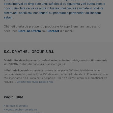
acest interval de timp este unul suficiet si cu siguranta veti putea avea o
concluzie clara ce va va ajuta in luarea unei decizii asumate in privinta
diminuarii, opririi sau continuarii cu prioritate a parteneriatului inceput
astazi.
Obtineti oferta de pret pentru produsele Akapp-Stemmann accesand
sectiunea
Cere-ne Oferta
sau
Contact
din meniu.
S.C. DRIATHELI GROUP S.R.L
Distribuitor de echipamente profesionale
pentru
industrie, constructii, curatenie
si HORECA
. Distributie nationala, transport gratuit.
Infinitrade Romania
nu se rezuma doar la cei peste 500 de clienti de renume,
constant deserviti, mai mult de 250 de marci comercializate atat in Romania cat si in
tari importante din Europa cat si cei peste 300 de furnizori interni si internationali de
renume …
Citeste mai multe Despre Noi
Pagini utile
Termeni si conditii
www.danube-romania.ro