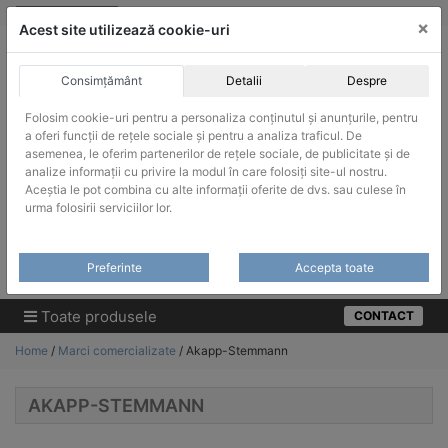
Skip
vanzari@infinitrade-romania.ro
|
Infinitrade Romania
×
to
Acest site utilizează cookie-uri
content
Consimțământ
Detalii
Despre
Folosim cookie-uri pentru a personaliza conținutul și anunțurile, pentru
a oferi funcții de rețele sociale și pentru a analiza traficul. De
asemenea, le oferim partenerilor de rețele sociale, de publicitate și de
ACHIZITII PUBLICE
analize informații cu privire la modul în care folosiți site-ul nostru.
Produsele pot fi achizitionate si in sistemul SEAP / SICAP
Aceștia le pot combina cu alte informații oferite de dvs. sau culese în
urma folosirii serviciilor lor.
Products
search
CAUTARE
Preferinte
Accepta toate
Cere-ne oferta!
Toate produsele
CONTACT
Home
/
Marci comercializate
/ Akapp-Stemmann
AKAPP-STEMMANN