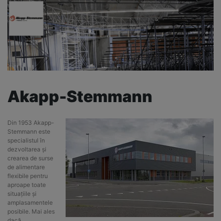
Akapp-Stemmann
Din 1953 Akapp-
Stemmann este
specialistul în
dezvoltarea și
crearea de surse
de alimentare
flexibile pentru
aproape toate
situațiile și
amplasamentele
posibile. Mai ales
dacă