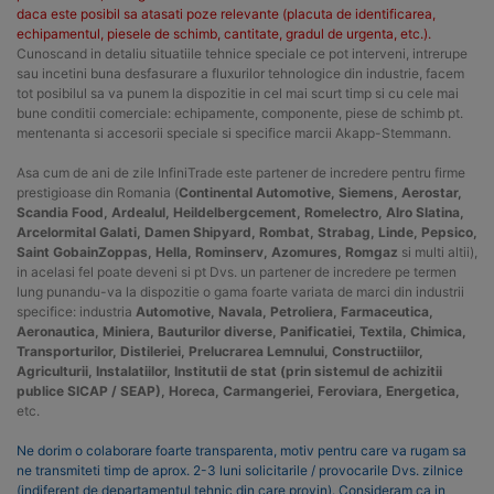
daca este posibil sa atasati poze relevante (placuta de identificarea,
echipamentul, piesele de schimb, cantitate, gradul de urgenta, etc.).
Cunoscand in detaliu situatiile tehnice speciale ce pot interveni, intrerupe
sau incetini buna desfasurare a fluxurilor tehnologice din industrie, facem
tot posibilul sa va punem la dispozitie in cel mai scurt timp si cu cele mai
bune conditii comerciale: echipamente, componente, piese de schimb pt.
mentenanta si accesorii speciale si specifice marcii Akapp-Stemmann.
Asa cum de ani de zile InfiniTrade este partener de incredere pentru firme
prestigioase din Romania (
Continental Automotive, Siemens, Aerostar,
Scandia Food, Ardealul, Heildelbergcement, Romelectro, Alro Slatina,
Arcelormital Galati, Damen Shipyard, Rombat, Strabag, Linde, Pepsico,
Saint GobainZoppas, Hella, Rominserv, Azomures, Romgaz
si multi altii),
in acelasi fel poate deveni si pt Dvs. un partener de incredere pe termen
lung punandu-va la dispozitie o gama foarte variata de marci din industrii
specifice: industria
Automotive, Navala, Petroliera, Farmaceutica,
Aeronautica, Miniera, Bauturilor diverse, Panificatiei, Textila, Chimica,
Transporturilor, Distileriei, Prelucrarea Lemnului, Constructiilor,
Agriculturii, Instalatiilor, Institutii de stat (prin sistemul de achizitii
publice SICAP / SEAP), Horeca, Carmangeriei, Feroviara, Energetica,
etc.
Ne dorim o colaborare foarte transparenta, motiv pentru care va rugam sa
ne transmiteti timp de aprox. 2-3 luni solicitarile / provocarile Dvs. zilnice
(indiferent de departamentul tehnic din care provin). Consideram ca in