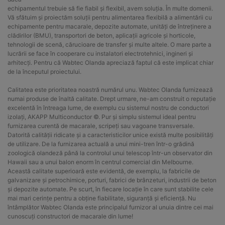
echipamentul trebuie să fie fiabil și flexibil, avem soluția. În multe domenii.
Vă sfătuim și proiectăm soluții pentru alimentarea flexibilă a alimentării cu
echipamente pentru macarale, depozite automate, unități de întreținere a
clădirilor (BMU), transportori de beton, aplicații agricole și horticole,
tehnologii de scenă, cărucioare de transfer și multe altele. O mare parte a
lucrării se face în cooperare cu instalatori electrotehnici, ingineri și
arhitecți. Pentru că Wabtec Olanda apreciază faptul că este implicat chiar
de la începutul proiectului.
Calitatea este prioritatea noastră numărul unu. Wabtec Olanda furnizează
numai produse de înaltă calitate. Drept urmare, ne-am construit o reputație
excelentă în întreaga lume, de exemplu cu sistemul nostru de conductori
izolați, AKAPP Multiconductor ©. Pur și simplu sistemul ideal pentru
furnizarea curentă de macarale, scripeți sau vagoane transversale.
Datorită calității ridicate și a caracteristicilor unice există multe posibilități
de utilizare. De la furnizarea actuală a unui mini-tren într-o grădină
zoologică olandeză până la controlul unui telescop într-un observator din
Hawaii sau a unui balon enorm în centrul comercial din Melbourne.
Această calitate superioară este evidentă, de exemplu, la fabricile de
galvanizare și petrochimice, porturi, fabrici de brânzeturi, industrii de beton
și depozite automate. Pe scurt, în fiecare locație în care sunt stabilite cele
mai mari cerințe pentru a obține fiabilitate, siguranță și eficiență. Nu
întâmplător Wabtec Olanda este principalul furnizor al unuia dintre cei mai
cunoscuți constructori de macarale din lume!