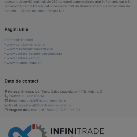
constant deserviti, mai mult de 250 de marci comercializate atat in Romania cat si in
tari importante din Europa cat si cei peste 300 de furnizori interni si internationali de
renume …
Citeste mai multe Despre Noi
Pagini utile
Termeni si conditii
www.danube-romania.ro
www.masinispalatindustriale.ro
www.cantare-balante-electronice.ro
www.cantare-kern.ro
www.balante-ohaus.ro
Date de contact
Adresa:
Ghiroda, jud. Timis, Calea Lugojului, nr.47/B, Hala nr. 3
Telefon:
0371 232 404
Email:
vanzari@infinitrade-romania.ro
Email:
secretariat@infinitrade-romania.ro
Program de lucru:
Luni – Vineri / 08:30 – 16:30