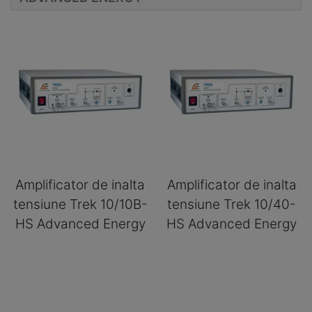
Amplificator de inalta
Amplificator de inalta
tensiune Trek 10/10B-
tensiune Trek 10/40-
HS Advanced Energy
HS Advanced Energy