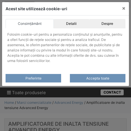
Skip
vanzari@infinitrade-romania.ro
|
Infinitrade Romania
×
to
Acest site utilizează cookie-uri
content
Consimțământ
Detalii
Despre
Folosim cookie-uri pentru a personaliza conținutul și anunțurile, pentru
a oferi funcții de rețele sociale și pentru a analiza traficul. De
asemenea, le oferim partenerilor de rețele sociale, de publicitate și de
ACHIZITII PUBLICE
analize informații cu privire la modul în care folosiți site-ul nostru.
Produsele pot fi achizitionate si in sistemul SEAP / SICAP
Aceștia le pot combina cu alte informații oferite de dvs. sau culese în
urma folosirii serviciilor lor.
Products
search
CAUTARE
Preferinte
Accepta toate
Cere-ne oferta!
Toate produsele
CONTACT
Home
/
Marci comercializate
/
Advanced Energy
/ Amplificatoare de inalta
tensiune Advanced Energy
AMPLIFICATOARE DE INALTA TENSIUNE
ADVANCED ENERGY