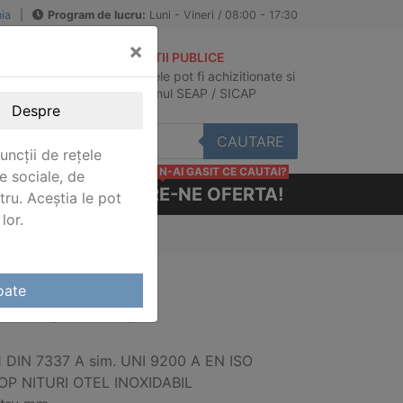
ia
|
Program de lucru:
Luni - Vineri / 08:00 - 17:30
×
ACHIZITII PUBLICE
Produsele pot fi achizitionate si
au
in sistemul SEAP / SICAP
Despre
CAUTARE
uncții de rețele
N-AI GASIT CE CAUTAI?
e sociale, de
CERE-NE OFERTA!
stru. Aceștia le pot
lor.
P NITURI INOX
oate
NITURI INOX
1 DIN 7337 A sim. UNI 9200 A EN ISO
OP NITURI OTEL INOXIDABIL