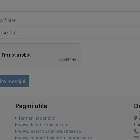
a fisier
se file
ite mesajul
Pagini utile
D
Termeni si conditii
www.danube-romania.ro
Lug
www.masinispalatindustriale.ro
www.cantare-balante-electronice.ro