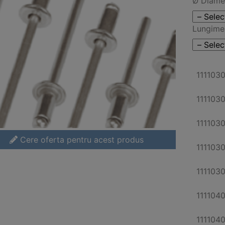
Ø Diame
Lungim
111103
111103
111103
Cere oferta pentru acest produs
111103
111103
111104
111104