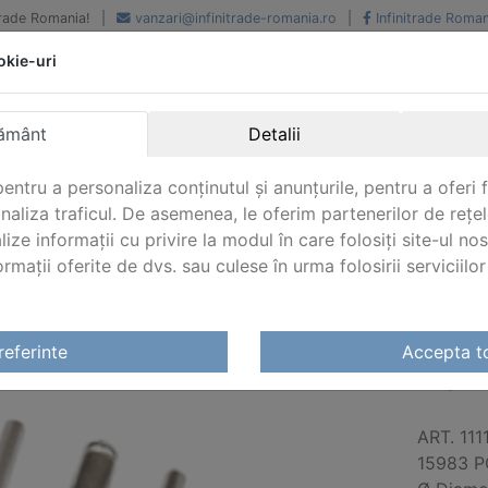
iTrade Romania!
|
vanzari@infinitrade-romania.ro
|
Infinitrade Roman
okie-uri
Peste 500 de furnizori.
Peste 800 de clienti de
renume
Livrari din stoc intern s
National si international
extern
ământ
Detalii
entru a personaliza conținutul și anunțurile, pentru a oferi f
analiza traficul. De asemenea, le oferim partenerilor de rețel
lize informații cu privire la modul în care folosiți site-ul no
mații oferite de dvs. sau culese în urma folosirii serviciilor 
noxidabil
/
Organe de asamblare inox
/
Pop Nituri Inox
/ PO
referinte
Accepta t
POP 
ART. 111
15983 P