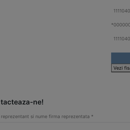
111104
*
00000
111104
Vezi fi
tacteaza-ne!
reprezentant si nume firma reprezentata *