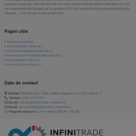
constant deserviti, mai mult de 250 de marci comercializate atat in Romania cat si in
tari importante din Europa cat si cei peste 300 de furnizori interni si internationali de
renume …
Citeste mai multe Despre Noi
Pagini utile
Termeni si conditii
www.danube-romania.ro
www.masinispalatindustriale.ro
www.cantare-balante-electronice.ro
www.cantare-kern.ro
www.balante-ohaus.ro
Date de contact
Adresa:
Ghiroda, jud. Timis, Calea Lugojului, nr.47/B, Hala nr. 3
Telefon:
0371 232 404
Email:
vanzari@infinitrade-romania.ro
Email:
secretariat@infinitrade-romania.ro
Program de lucru:
Luni – Vineri / 08:30 – 16:30