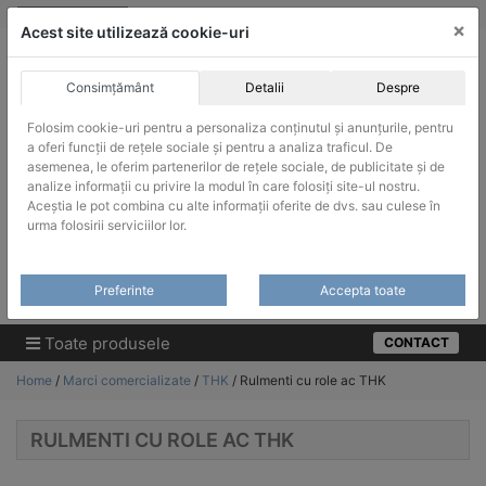
Skip
vanzari@infinitrade-romania.ro
|
Infinitrade Romania
×
to
Acest site utilizează cookie-uri
content
Consimțământ
Detalii
Despre
Folosim cookie-uri pentru a personaliza conținutul și anunțurile, pentru
a oferi funcții de rețele sociale și pentru a analiza traficul. De
asemenea, le oferim partenerilor de rețele sociale, de publicitate și de
ACHIZITII PUBLICE
analize informații cu privire la modul în care folosiți site-ul nostru.
Produsele pot fi achizitionate si in sistemul SEAP / SICAP
Aceștia le pot combina cu alte informații oferite de dvs. sau culese în
urma folosirii serviciilor lor.
Products
search
CAUTARE
Preferinte
Accepta toate
Cere-ne oferta!
Toate produsele
CONTACT
Home
/
Marci comercializate
/
THK
/ Rulmenti cu role ac THK
RULMENTI CU ROLE AC THK