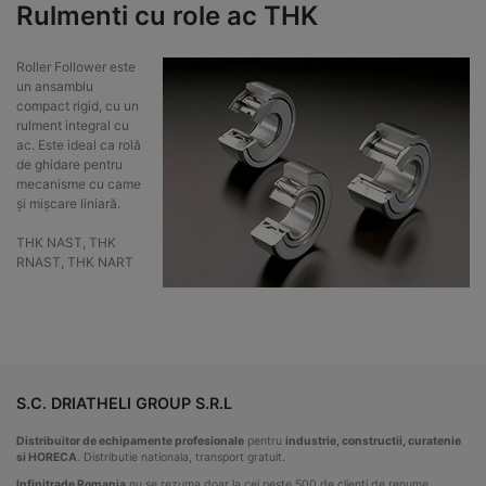
Rulmenti cu role ac THK
Roller Follower este
un ansamblu
compact rigid, cu un
rulment integral cu
ac. Este ideal ca rolă
de ghidare pentru
mecanisme cu came
și mișcare liniară.
THK NAST, THK
RNAST, THK NART
S.C. DRIATHELI GROUP S.R.L
Distribuitor de echipamente profesionale
pentru
industrie, constructii, curatenie
si HORECA
. Distributie nationala, transport gratuit.
Infinitrade Romania
nu se rezuma doar la cei peste 500 de clienti de renume,